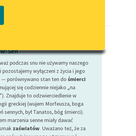
Regulamin biblioteki
macie PDF
Dane fundacji i sprawozdania
finansowe
Regulamin darowizn
Informacja o treściach
w: Sen
wrażliwych
waż podczas snu nie używamy naszego
Deklaracja dostępności
i pozostajemy wyłączeni z życia i jego
 — porównywano stan ten do
śmierci
nującej się codziennie niejako „na
”). Znajduje to odzwierciedlenie w
ogii greckiej (wujem Morfeusza, boga
ń sennych, był Tanatos, bóg śmierci).
em marzenia senne miały dawać
dsmak
zaświatów
. Uważano też, że za