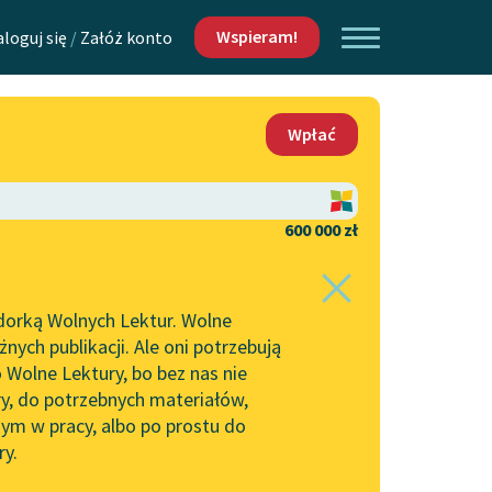
Wspieram!
aloguj się
/
Załóż konto
O nas
Wpłać
Lektur
Kontakt
O projekcie
600 000 zł
 piszących i
Zespół
dorką Wolnych Lektur. Wolne
Zasady wykorzystania
ych publikacji. Ale oni potrzebują
Wolnych Lektur
 Wolne Lektury, bo bez nas nie
Logotypy
ry, do potrzebnych materiałów,
ym w pracy, albo po prostu do
h Lektur
Materiały promocyjne
ry.
Polityka prywatności