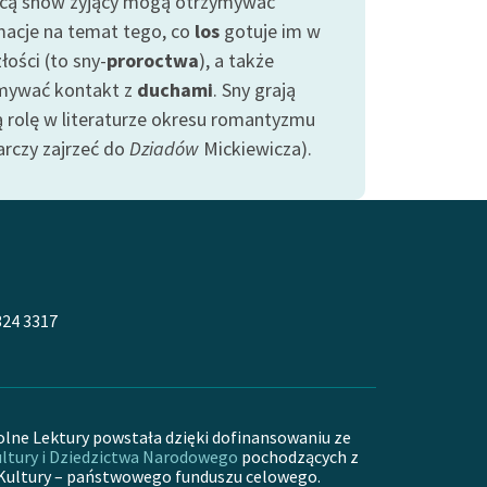
ą snów żyjący mogą otrzymywać
macje na temat tego, co
los
gotuje im w
łości (to sny-
proroctwa
), a także
mywać kontakt z
duchami
. Sny grają
ą rolę w literaturze okresu romantyzmu
arczy zajrzeć do
Dziadów
Mickiewicza).
324 3317
olne Lektury powstała dzięki dofinansowaniu ze
ltury i Dziedzictwa Narodowego
pochodzących z
Kultury – państwowego funduszu celowego.