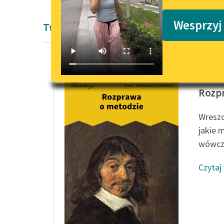
Podkasty o książkach
Wesprzyj
Twórczość Oświecenie René Descartes'
René De
Rozp
Wreszc
jakie 
wówcza
Czytaj