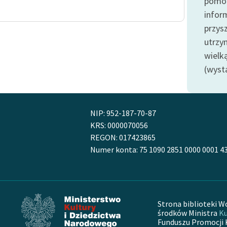
pomoc
publicznej, lektur szkolnych
oraz Starego Testamentu
infor
przysz
Odkurzamy bohaterów
utrzy
Szkoła Poezji Wolnych Lektur
wielk
(wyst
NIP: 952-187-70-87
KRS: 0000070056
REGON: 017423865
Numer konta: 75 1090 2851 0000 0001 4
Strona biblioteki W
środków Ministra
Ku
Funduszu Promocji 