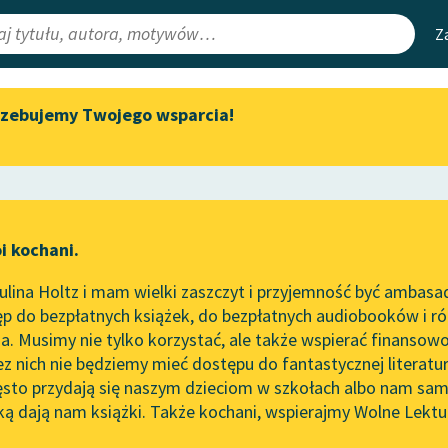
Z
rzebujemy Twojego wsparcia!
Aktualności
Narzędzia
e Lektury
Zapraszamy na spotkanie
Mapa Wolnych 
online z tłumaczkami
irmami
Leśmianator
literatury skandynawskiej
ewsletter
Przewodnik dla
Spotkanie z Katarzyną Tunkiel
i kochani.
czytających
w Oslo
lina Holtz i mam wielki zaszczyt i przyjemność być ambasa
Wolne Lektury na 32.
p do bezpłatnych książek, do bezpłatnych audiobooków i różn
Pol’and’Rock Festivalu
API
. Musimy nie tylko korzystać, ale także wspierać finansowo
ce redakcyjne
„Kochanek Lady Chatterley”
OAI-PMH
ez nich nie będziemy mieć dostępu do fantastycznej literatu
do słuchania na Wolnych
ęsto przydają się naszym dzieciom w szkołach albo nam sam
Lekturach
Widget Wolnyc
ką dają nam książki. Także kochani, wspierajmy Wolne Lektu
oru
rtezjusz)
✖
Oświecenie
✖
Nowy audiobook – „Marzenie
Przypisy
o Oriencie” Sophie Elkan