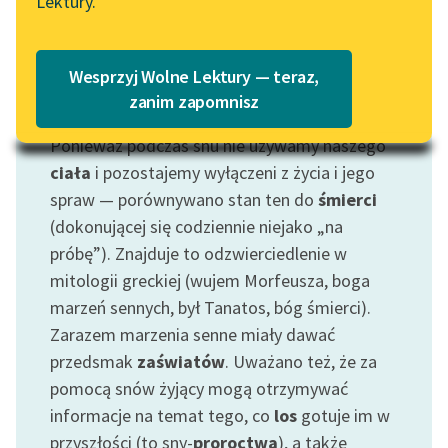
Lektury.
Katalog
Blog
Katalog w formacie PDF
Wesprzyj Wolne Lektury — teraz,
Lektury szkolne i klasyka
zanim zapomnisz
Motyw: Sen
literatury do słuchania dla
Ponieważ podczas snu nie używamy naszego
uczennic i uczniów z
niepełnosprawnościami
ciała
i pozostajemy wyłączeni z życia i jego
spraw — porównywano stan ten do
śmierci
E-kolekcja lektur
(dokonującej się codziennie niejako „na
szkolnych i literatury do
próbę”). Znajduje to odzwierciedlenie w
słuchania dla uczennic i
mitologii greckiej (wujem Morfeusza, boga
uczniów z
marzeń sennych, był Tanatos, bóg śmierci).
niepełnosprawnościami
Zarazem marzenia senne miały dawać
Feministyczne inspiracje.
przedsmak
zaświatów
. Uważano też, że za
Popularyzacja
pomocą snów żyjący mogą otrzymywać
skandynawskiej literatury
informacje na temat tego, co
los
gotuje im w
feministycznej
przyszłości (to sny-
proroctwa
), a także