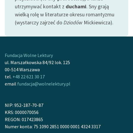
Ręce pełne poezji
utrzymywać kontakt z
duchami
. Sny grają
wielką rolę w literaturze okresu romantyzmu
Kolekcje edukacyjne
(wystarczy zajrzeć do
Dziadów
Mickiewicza).
twórców przechodzących
do domeny publicznej,
lektur szkolnych oraz
Starego Testamentu
Fundacja Wolne Lektury
Odkurzamy bohaterów
ul. Marszałkowska 84/92 lok. 125
Szkoła Poezji Wolnych
00-514 Warszawa
Lektur
tel.
+48 22 621 30 17
email
fundacja@wolnelektury.pl
O nas
Kontakt
NIP: 952-187-70-87
O projekcie
KRS: 0000070056
REGON: 017423865
Zespół
Numer konta: 75 1090 2851 0000 0001 4324 3317