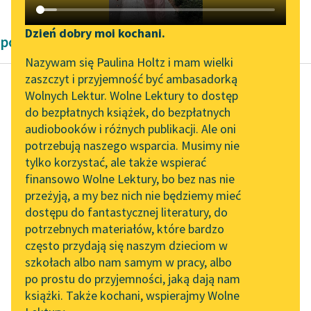
Katalog DAISY
Zgłoś brak utworu
Podkasty o książkach
Dzień dobry moi kochani.
powieści Narcyza Żmichowska
Aktualności
Narzędzia
Nazywam się Paulina Holtz i mam wielki
zaszczyt i przyjemność być ambasadorką
„Prokurator Alicja Horn”
Mapa Wolnych Lektur
Wolnych Lektur. Wolne Lektury to dostęp
do słuchania
do bezpłatnych książek, do bezpłatnych
Narcyza Żmichowska
Leśmianator
audiobooków i różnych publikacji. Ale oni
Poganka
Byliśmy częścią AI Impact
potrzebują naszego wsparcia. Musimy nie
Przewodnik dla piszących i
Lab
tylko korzystać, ale także wspierać
czytających
— Alboż ty wiesz,
finansowo Wolne Lektury, bo bez nas nie
Zapraszamy na spotkanie
Beniaminie? może ci
przeżyją, a my bez nich nie będziemy mieć
online z tłumaczkami
się też śniło, że byłeś
dostępu do fantastycznej literatury, do
literatury skandynawskiej
API
poetą, lecz
potrzebnych materiałów, które bardzo
zrozumiejmy się...
Spotkanie z Katarzyną
OAI-PMH
często przydają się naszym dzieciom w
Tunkiel w Oslo
szkołach albo nam samym w pracy, albo
Widget Wolnych Lektur
Czytaj więcej
po prostu do przyjemności, jaką dają nam
102. lata temu zmarł
książki. Także kochani, wspierajmy Wolne
Przypisy
Joseph Conrad