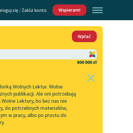
Wspieram!
aloguj się
/
Załóż konto
O nas
Wpłać
Lektur
Kontakt
O projekcie
600 000 zł
 piszących i
Zespół
dorką Wolnych Lektur. Wolne
Zasady wykorzystania
ych publikacji. Ale oni potrzebują
Wolnych Lektur
 Wolne Lektury, bo bez nas nie
Logotypy
ry, do potrzebnych materiałów,
ym w pracy, albo po prostu do
h Lektur
Materiały promocyjne
ry.
Polityka prywatności