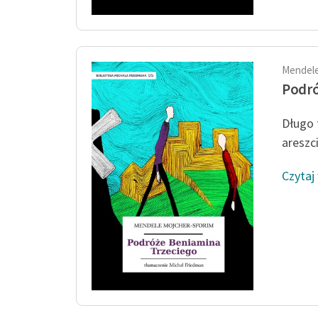
Mendele
Podró
Długo 
areszc
Czytaj