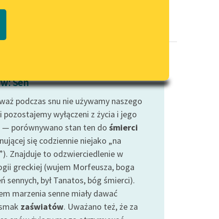
Regulamin biblioteki
macie PDF
Dane fundacji i sprawozdania
finansowe
Regulamin darowizn
Informacja o treściach
w: Sen
wrażliwych
waż podczas snu nie używamy naszego
Deklaracja dostępności
i pozostajemy wyłączeni z życia i jego
 — porównywano stan ten do
śmierci
nującej się codziennie niejako „na
”). Znajduje to odzwierciedlenie w
ogii greckiej (wujem Morfeusza, boga
ń sennych, był Tanatos, bóg śmierci).
em marzenia senne miały dawać
dsmak
zaświatów
. Uważano też, że za