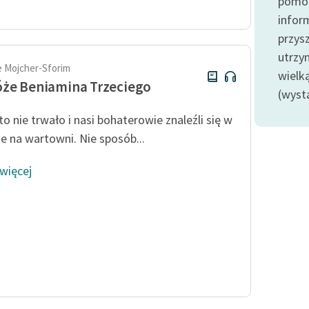
pomoc
Odkurzamy bohaterów
infor
Szkoła Poezji Wolnych Lektur
przysz
utrzy
 Mojcher-Sforim
wielk
że Beniamina Trzeciego
(wyst
to nie trwało i nasi bohaterowie znaleźli się w
ie na wartowni. Nie sposób...
 więcej