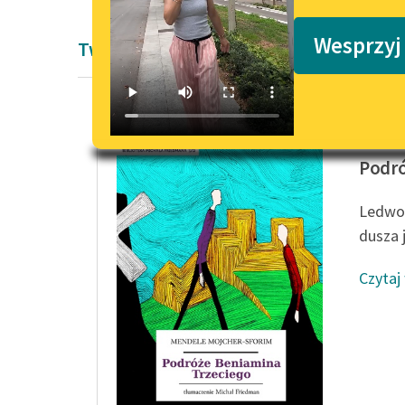
Podkasty o książkach
Wesprzyj
Twórczość Pozytywizm Mendla Mojche
Mendele
Podró
Ledwom
dusza j
Czytaj