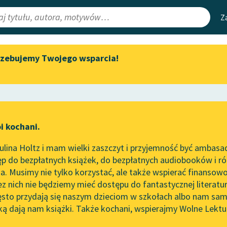
Z
rzebujemy Twojego wsparcia!
Aktualności
Narzędzia
e Lektury
„Prokurator Alicja Horn” do
Mapa Wolnych 
słuchania
irmami
Leśmianator
Byliśmy częścią AI Impact Lab
ewsletter
Przewodnik dla
i kochani.
Zapraszamy na spotkanie
czytających
online z tłumaczkami
lina Holtz i mam wielki zaszczyt i przyjemność być ambasa
literatury skandynawskiej
p do bezpłatnych książek, do bezpłatnych audiobooków i różn
API
Spotkanie z Katarzyną Tunkiel
. Musimy nie tylko korzystać, ale także wspierać finansowo
ce redakcyjne
w Oslo
OAI-PMH
ez nich nie będziemy mieć dostępu do fantastycznej literatu
ęsto przydają się naszym dzieciom w szkołach albo nam sam
102. lata temu zmarł Joseph
Widget Wolnyc
Conrad
ką dają nam książki. Także kochani, wspierajmy Wolne Lektu
oru
-Sforim
✖
Pozytywizm
✖
Przypisy
Blog