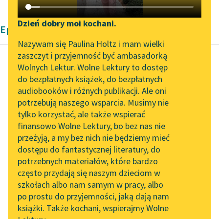
Katalog DAISY
Zgłoś brak utworu
Podkasty o książkach
Dzień dobry moi kochani.
Epika Ksawerego Pruszyńskiego
Aktualności
Narzędzia
Nazywam się Paulina Holtz i mam wielki
zaszczyt i przyjemność być ambasadorką
„Prokurator Alicja Horn”
Mapa Wolnych Lektur
Wolnych Lektur. Wolne Lektury to dostęp
do słuchania
do bezpłatnych książek, do bezpłatnych
Ksawery Pruszyński
Leśmianator
audiobooków i różnych publikacji. Ale oni
Droga wiodła
Byliśmy częścią AI Impact
potrzebują naszego wsparcia. Musimy nie
Przewodnik dla piszących i
przez Narwik
Lab
tylko korzystać, ale także wspierać
czytających
finansowo Wolne Lektury, bo bez nas nie
Zapraszamy na spotkanie
I zapada z tą myślą
przeżyją, a my bez nich nie będziemy mieć
online z tłumaczkami
razem w grząz szary,
dostępu do fantastycznej literatury, do
literatury skandynawskiej
API
lepki, gęsty, grząz
potrzebnych materiałów, które bardzo
spracowany snu. Sen...
Spotkanie z Katarzyną
OAI-PMH
często przydają się naszym dzieciom w
Tunkiel w Oslo
szkołach albo nam samym w pracy, albo
Widget Wolnych Lektur
Czytaj więcej
po prostu do przyjemności, jaką dają nam
102. lata temu zmarł
książki. Także kochani, wspierajmy Wolne
Przypisy
Joseph Conrad