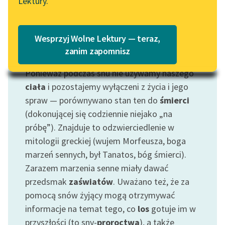
Lektury.
Katalog
Blog
Katalog w formacie PDF
Wesprzyj Wolne Lektury — teraz,
Lektury szkolne i klasyka
zanim zapomnisz
Motyw: Sen
literatury do słuchania dla
Ponieważ podczas snu nie używamy naszego
uczennic i uczniów z
niepełnosprawnościami
ciała
i pozostajemy wyłączeni z życia i jego
spraw — porównywano stan ten do
śmierci
E-kolekcja lektur
(dokonującej się codziennie niejako „na
szkolnych i literatury do
próbę”). Znajduje to odzwierciedlenie w
słuchania dla uczennic i
mitologii greckiej (wujem Morfeusza, boga
uczniów z
marzeń sennych, był Tanatos, bóg śmierci).
niepełnosprawnościami
Zarazem marzenia senne miały dawać
Feministyczne inspiracje.
przedsmak
zaświatów
. Uważano też, że za
Popularyzacja
pomocą snów żyjący mogą otrzymywać
skandynawskiej literatury
informacje na temat tego, co
los
gotuje im w
feministycznej
przyszłości (to sny-
proroctwa
), a także