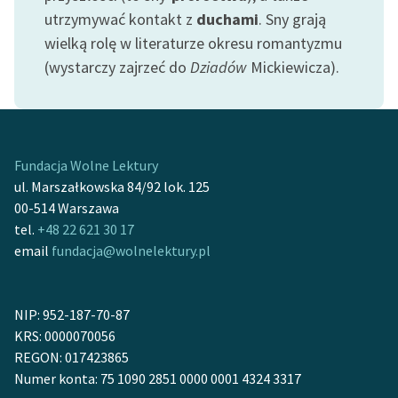
Ręce pełne poezji
utrzymywać kontakt z
duchami
. Sny grają
wielką rolę w literaturze okresu romantyzmu
Kolekcje edukacyjne
(wystarczy zajrzeć do
Dziadów
Mickiewicza).
twórców przechodzących
do domeny publicznej,
lektur szkolnych oraz
Starego Testamentu
Fundacja Wolne Lektury
Odkurzamy bohaterów
ul. Marszałkowska 84/92 lok. 125
Szkoła Poezji Wolnych
00-514 Warszawa
Lektur
tel.
+48 22 621 30 17
email
fundacja@wolnelektury.pl
O nas
Kontakt
NIP: 952-187-70-87
O projekcie
KRS: 0000070056
REGON: 017423865
Zespół
Numer konta: 75 1090 2851 0000 0001 4324 3317