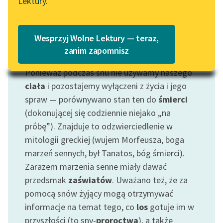
Lektury.
Katalog
Blog
Katalog w formacie PDF
Wesprzyj Wolne Lektury — teraz,
Lektury szkolne i klasyka
zanim zapomnisz
Motyw: Sen
literatury do słuchania dla
Ponieważ podczas snu nie używamy naszego
uczennic i uczniów z
niepełnosprawnościami
ciała
i pozostajemy wyłączeni z życia i jego
spraw — porównywano stan ten do
śmierci
E-kolekcja lektur
(dokonującej się codziennie niejako „na
szkolnych i literatury do
próbę”). Znajduje to odzwierciedlenie w
słuchania dla uczennic i
mitologii greckiej (wujem Morfeusza, boga
uczniów z
marzeń sennych, był Tanatos, bóg śmierci).
niepełnosprawnościami
Zarazem marzenia senne miały dawać
Feministyczne inspiracje.
przedsmak
zaświatów
. Uważano też, że za
Popularyzacja
pomocą snów żyjący mogą otrzymywać
skandynawskiej literatury
informacje na temat tego, co
los
gotuje im w
feministycznej
przyszłości (to sny-
proroctwa
), a także