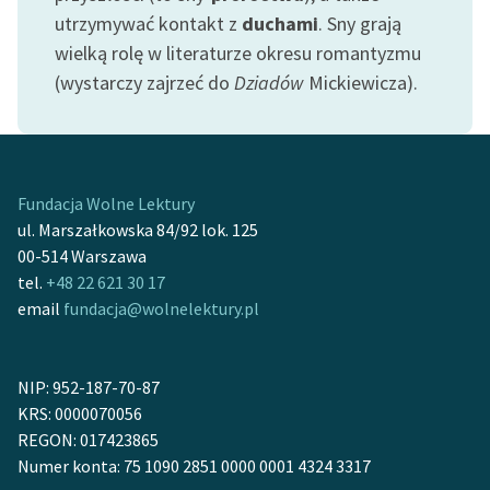
Ręce pełne poezji
utrzymywać kontakt z
duchami
. Sny grają
wielką rolę w literaturze okresu romantyzmu
Kolekcje edukacyjne
(wystarczy zajrzeć do
Dziadów
Mickiewicza).
twórców przechodzących
do domeny publicznej,
lektur szkolnych oraz
Starego Testamentu
Fundacja Wolne Lektury
Odkurzamy bohaterów
ul. Marszałkowska 84/92 lok. 125
Szkoła Poezji Wolnych
00-514 Warszawa
Lektur
tel.
+48 22 621 30 17
email
fundacja@wolnelektury.pl
O nas
Kontakt
NIP: 952-187-70-87
O projekcie
KRS: 0000070056
REGON: 017423865
Zespół
Numer konta: 75 1090 2851 0000 0001 4324 3317