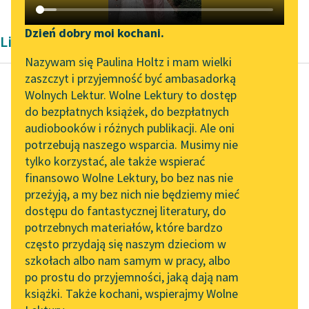
Katalog DAISY
Zgłoś brak utworu
Podkasty o książkach
Dzień dobry moi kochani.
Liryka Karola Maliszewskiego
Aktualności
Narzędzia
Nazywam się Paulina Holtz i mam wielki
zaszczyt i przyjemność być ambasadorką
„Prokurator Alicja Horn”
Mapa Wolnych Lektur
Wolnych Lektur. Wolne Lektury to dostęp
do słuchania
do bezpłatnych książek, do bezpłatnych
Karol Maliszewski
Leśmianator
audiobooków i różnych publikacji. Ale oni
Sens (Ostrołęka)
Byliśmy częścią AI Impact
potrzebują naszego wsparcia. Musimy nie
Przewodnik dla piszących i
Lab
tylko korzystać, ale także wspierać
czytających
Czytaj więcej
finansowo Wolne Lektury, bo bez nas nie
Zapraszamy na spotkanie
przeżyją, a my bez nich nie będziemy mieć
online z tłumaczkami
dostępu do fantastycznej literatury, do
literatury skandynawskiej
API
potrzebnych materiałów, które bardzo
Spotkanie z Katarzyną
OAI-PMH
często przydają się naszym dzieciom w
Tunkiel w Oslo
szkołach albo nam samym w pracy, albo
Widget Wolnych Lektur
po prostu do przyjemności, jaką dają nam
102. lata temu zmarł
książki. Także kochani, wspierajmy Wolne
Przypisy
Joseph Conrad