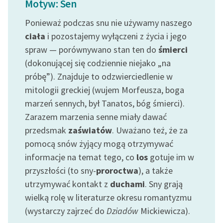
Motyw: Sen
feministycznej
Ponieważ podczas snu nie używamy naszego
Ręce pełne poezji
ciała
i pozostajemy wyłączeni z życia i jego
spraw — porównywano stan ten do
śmierci
Kolekcje edukacyjne
twórców przechodzących
(dokonującej się codziennie niejako „na
do domeny publicznej,
próbę”). Znajduje to odzwierciedlenie w
lektur szkolnych oraz
mitologii greckiej (wujem Morfeusza, boga
Starego Testamentu
marzeń sennych, był Tanatos, bóg śmierci).
Zarazem marzenia senne miały dawać
Odkurzamy bohaterów
przedsmak
zaświatów
. Uważano też, że za
Szkoła Poezji Wolnych
pomocą snów żyjący mogą otrzymywać
Lektur
informacje na temat tego, co
los
gotuje im w
O nas
przyszłości (to sny-
proroctwa
), a także
utrzymywać kontakt z
duchami
. Sny grają
Kontakt
wielką rolę w literaturze okresu romantyzmu
(wystarczy zajrzeć do
Dziadów
Mickiewicza).
O projekcie