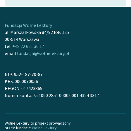
Zespół
Fundacja Wolne Lektury
Zasady wykorzystania
ul. Marszałkowska 84/92 lok. 125
Wolnych Lektur
00-514 Warszawa
Logotypy
tel.
+48 22 621 30 17
email
fundacja@wolnelektury.pl
Materiały promocyjne
Polityka prywatności
NIP: 952-187-70-87
Regulamin biblioteki
KRS: 0000070056
REGON: 017423865
Dane fundacji i
Numer konta: 75 1090 2851 0000 0001 4324 3317
sprawozdania finansowe
Regulamin darowizn
Informacja o treściach
Wolne Lektury to projekt prowadzony
przez fundację
Wolne Lektury
.
wrażliwych