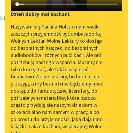
Katalog DAISY
Zgłoś brak utworu
Podkasty o książkach
Dzień dobry moi kochani.
Liryka George Gordon Byron
Aktualności
Narzędzia
Nazywam się Paulina Holtz i mam wielki
zaszczyt i przyjemność być ambasadorką
Zapraszamy na spotkanie
Mapa Wolnych Lektur
Wolnych Lektur. Wolne Lektury to dostęp
online z tłumaczkami
do bezpłatnych książek, do bezpłatnych
George Gordon Byron
Leśmianator
literatury skandynawskiej
audiobooków i różnych publikacji. Ale oni
Don Juan
potrzebują naszego wsparcia. Musimy nie
Przewodnik dla piszących i
Spotkanie z Katarzyną
tylko korzystać, ale także wspierać
czytających
Śni, że przykuta do
Tunkiel w Oslo
finansowo Wolne Lektury, bo bez nas nie
skał, z bólu mdleje,
przeżyją, a my bez nich nie będziemy mieć
Wolne Lektury na 32.
Nad morzem zwisła i
dostępu do fantastycznej literatury, do
Pol’and’Rock Festivalu
API
że chce uciekać...
potrzebnych materiałów, które bardzo
„Kochanek Lady
OAI-PMH
często przydają się naszym dzieciom w
Czytaj więcej
Chatterley” do słuchania
szkołach albo nam samym w pracy, albo
Widget Wolnych Lektur
na Wolnych Lekturach
po prostu do przyjemności, jaką dają nam
książki. Także kochani, wspierajmy Wolne
Przypisy
Nowy audiobook –