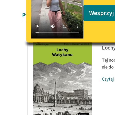
Podkasty o książkach
Wesprzyj
powieści André Gide'a
André G
Loch
Tej no
nie do 
Czytaj