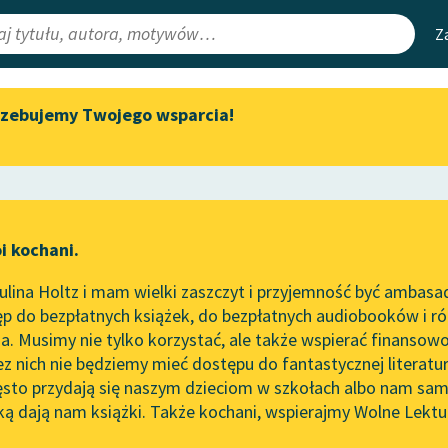
Z
rzebujemy Twojego wsparcia!
Aktualności
Narzędzia
e Lektury
Zapraszamy na spotkanie
Mapa Wolnych 
online z tłumaczkami
irmami
Leśmianator
literatury skandynawskiej
ewsletter
Przewodnik dla
Spotkanie z Katarzyną Tunkiel
i kochani.
czytających
w Oslo
lina Holtz i mam wielki zaszczyt i przyjemność być ambasa
Wolne Lektury na 32.
p do bezpłatnych książek, do bezpłatnych audiobooków i różn
Pol’and’Rock Festivalu
API
. Musimy nie tylko korzystać, ale także wspierać finansowo
ce redakcyjne
„Kochanek Lady Chatterley”
OAI-PMH
ez nich nie będziemy mieć dostępu do fantastycznej literatu
do słuchania na Wolnych
ęsto przydają się naszym dzieciom w szkołach albo nam sam
Lekturach
Widget Wolnyc
ką dają nam książki. Także kochani, wspierajmy Wolne Lektu
oru
André Gide
✖
Powieść
✖
Nowy audiobook – „Marzenie
Przypisy
o Oriencie” Sophie Elkan