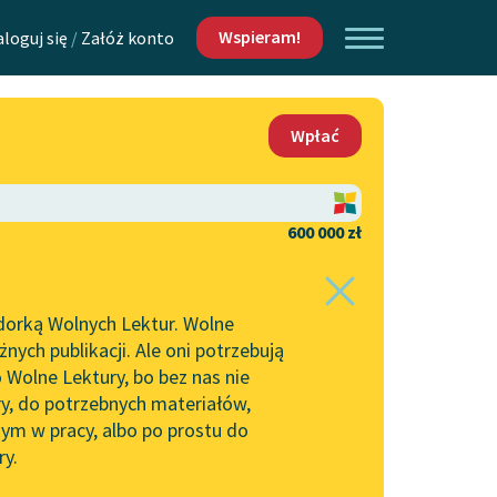
Wspieram!
aloguj się
/
Załóż konto
O nas
Wpłać
Lektur
Kontakt
O projekcie
600 000 zł
 piszących i
Zespół
dorką Wolnych Lektur. Wolne
Zasady wykorzystania
ych publikacji. Ale oni potrzebują
Wolnych Lektur
 Wolne Lektury, bo bez nas nie
Logotypy
ry, do potrzebnych materiałów,
ym w pracy, albo po prostu do
h Lektur
Materiały promocyjne
ry.
Polityka prywatności