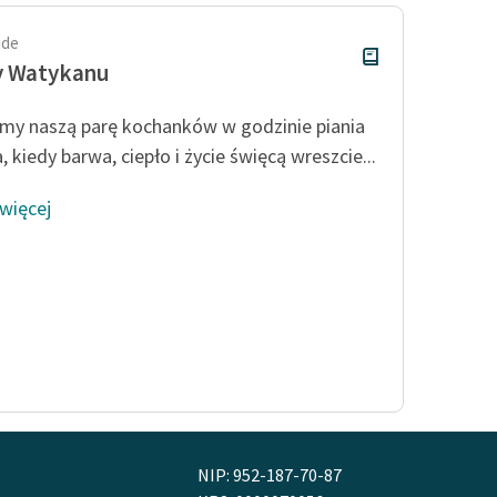
ide
y Watykanu
my naszą parę kochanków w godzinie piania
 kiedy barwa, ciepło i życie święcą wreszcie...
 więcej
NIP: 952-187-70-87