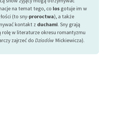
ą snów żyjący mogą otrzymywać
macje na temat tego, co
los
gotuje im w
łości (to sny-
proroctwa
), a także
mywać kontakt z
duchami
. Sny grają
ą rolę w literaturze okresu romantyzmu
arczy zajrzeć do
Dziadów
Mickiewicza).