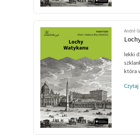
André G
Loch
lekki 
szklan
która 
Czytaj