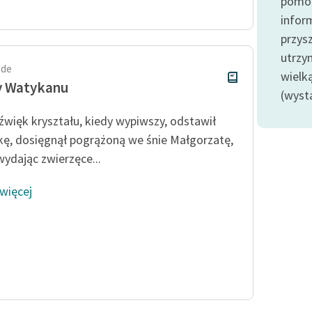
pomoc
publicznej, lektur szkolnych
oraz Starego Testamentu
infor
przysz
Odkurzamy bohaterów
utrzy
Szkoła Poezji Wolnych Lektur
ide
wielk
y Watykanu
(wyst
dźwięk kryształu, kiedy wypiwszy, odstawił
kę, dosięgnął pogrążoną we śnie Małgorzatę,
wydając zwierzęce...
 więcej