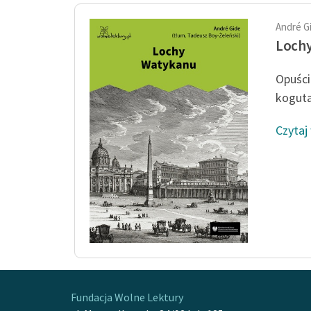
André G
Loch
Opuści
koguta,
Czytaj
Fundacja Wolne Lektury