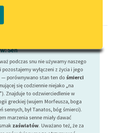
Regulamin biblioteki
macie PDF
Dane fundacji i sprawozdania
finansowe
Regulamin darowizn
Informacja o treściach
w: Sen
wrażliwych
waż podczas snu nie używamy naszego
Deklaracja dostępności
i pozostajemy wyłączeni z życia i jego
 — porównywano stan ten do
śmierci
nującej się codziennie niejako „na
”). Znajduje to odzwierciedlenie w
ogii greckiej (wujem Morfeusza, boga
ń sennych, był Tanatos, bóg śmierci).
em marzenia senne miały dawać
dsmak
zaświatów
. Uważano też, że za