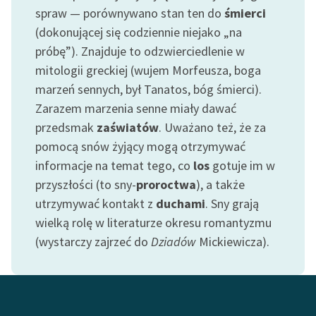
spraw — porównywano stan ten do
śmierci
Zasady wykorzystania
(dokonującej się codziennie niejako „na
Wolnych Lektur
próbę”). Znajduje to odzwierciedlenie w
mitologii greckiej (wujem Morfeusza, boga
Logotypy
marzeń sennych, był Tanatos, bóg śmierci).
Materiały promocyjne
Zarazem marzenia senne miały dawać
przedsmak
zaświatów
. Uważano też, że za
Polityka prywatności
pomocą snów żyjący mogą otrzymywać
Regulamin biblioteki
informacje na temat tego, co
los
gotuje im w
przyszłości (to sny-
proroctwa
), a także
Dane fundacji i
utrzymywać kontakt z
duchami
. Sny grają
sprawozdania finansowe
wielką rolę w literaturze okresu romantyzmu
Regulamin darowizn
(wystarczy zajrzeć do
Dziadów
Mickiewicza).
Informacja o treściach
wrażliwych
Deklaracja dostępności