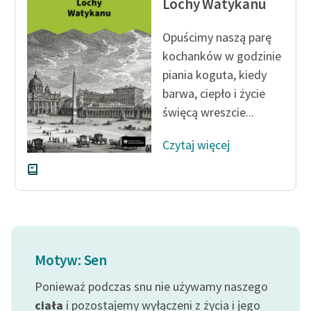
Lochy Watykanu
Ręce pełne poezji
Kolekcje edukacyjne
Opuścimy naszą parę
twórców przechodzących
kochanków w godzinie
do domeny publicznej,
piania koguta, kiedy
lektur szkolnych oraz
barwa, ciepło i życie
Starego Testamentu
święcą wreszcie...
Odkurzamy bohaterów
Czytaj więcej
Szkoła Poezji Wolnych
Lektur
O nas
Kontakt
Motyw: Sen
O projekcie
Ponieważ podczas snu nie używamy naszego
Zespół
ciała
i pozostajemy wyłączeni z życia i jego