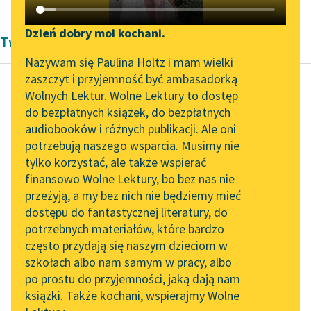
Katalog DAISY
Zgłoś brak utworu
Podkasty o książkach
Dzień dobry moi kochani.
Twórczość okresu współczesności André Gide'a
Aktualności
Narzędzia
Nazywam się Paulina Holtz i mam wielki
zaszczyt i przyjemność być ambasadorką
„Prokurator Alicja Horn”
Mapa Wolnych Lektur
Wolnych Lektur. Wolne Lektury to dostęp
do słuchania
do bezpłatnych książek, do bezpłatnych
André Gide
Leśmianator
audiobooków i różnych publikacji. Ale oni
Lochy Watykanu
Byliśmy częścią AI Impact
potrzebują naszego wsparcia. Musimy nie
Przewodnik dla piszących i
Lab
tylko korzystać, ale także wspierać
czytających
Tej nocy Antym miał
finansowo Wolne Lektury, bo bez nas nie
Zapraszamy na spotkanie
sen. Ktoś pukał do jego
przeżyją, a my bez nich nie będziemy mieć
online z tłumaczkami
pokoju: nie do drzwi z
dostępu do fantastycznej literatury, do
literatury skandynawskiej
API
korytarza...
potrzebnych materiałów, które bardzo
Spotkanie z Katarzyną
OAI-PMH
często przydają się naszym dzieciom w
Czytaj więcej
Tunkiel w Oslo
szkołach albo nam samym w pracy, albo
Widget Wolnych Lektur
po prostu do przyjemności, jaką dają nam
102. lata temu zmarł
książki. Także kochani, wspierajmy Wolne
Przypisy
Joseph Conrad