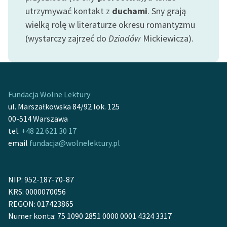
feministycznej
utrzymywać kontakt z
duchami
. Sny grają
wielką rolę w literaturze okresu romantyzmu
Ręce pełne poezji
(wystarczy zajrzeć do
Dziadów
Mickiewicza).
Kolekcje edukacyjne
twórców przechodzących
do domeny publicznej,
lektur szkolnych oraz
Fundacja Wolne Lektury
Starego Testamentu
ul. Marszałkowska 84/92 lok. 125
00-514 Warszawa
Odkurzamy bohaterów
tel.
+48 22 621 30 17
Szkoła Poezji Wolnych
email
fundacja@wolnelektury.pl
Lektur
O nas
NIP: 952-187-70-87
KRS: 0000070056
Kontakt
REGON: 017423865
O projekcie
Numer konta: 75 1090 2851 0000 0001 4324 3317