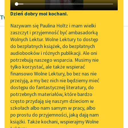
Katalog DAISY
Zgłoś brak utworu
Podkasty o książkach
Dzień dobry moi kochani.
Twórczość Modernizm Alfred Jarry
Aktualności
Narzędzia
Nazywam się Paulina Holtz i mam wielki
zaszczyt i przyjemność być ambasadorką
Zapraszamy na spotkanie
Mapa Wolnych Lektur
Wolnych Lektur. Wolne Lektury to dostęp
online z tłumaczkami
do bezpłatnych książek, do bezpłatnych
Alfred Jarry
Leśmianator
literatury skandynawskiej
audiobooków i różnych publikacji. Ale oni
Ubu Król czyli
potrzebują naszego wsparcia. Musimy nie
Przewodnik dla piszących i
Polacy
Spotkanie z Katarzyną
tylko korzystać, ale także wspierać
czytających
Tunkiel w Oslo
finansowo Wolne Lektury, bo bez nas nie
Ha! Panie dragonie
przeżyją, a my bez nich nie będziemy mieć
Wolne Lektury na 32.
rosyjski, uważaj pan,
dostępu do fantastycznej literatury, do
Pol’and’Rock Festivalu
API
nie strzelaj pan tutaj,
potrzebnych materiałów, które bardzo
tu są ludzie. Och,
„Kochanek Lady
OAI-PMH
często przydają się naszym dzieciom w
Chatterley” do słuchania
idzie...
szkołach albo nam samym w pracy, albo
Widget Wolnych Lektur
na Wolnych Lekturach
po prostu do przyjemności, jaką dają nam
Czytaj więcej
książki. Także kochani, wspierajmy Wolne
Przypisy
Nowy audiobook –