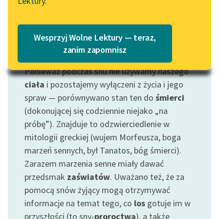
Lektury.
„Marzenie o Oriencie”
Katalog
Sophie Elkan
Katalog w formacie PDF
Blog
Wesprzyj Wolne Lektury — teraz,
zanim zapomnisz
Motyw: Sen
Ponieważ podczas snu nie używamy naszego
Lektury szkolne i klasyka
literatury do słuchania dla
ciała
i pozostajemy wyłączeni z życia i jego
uczennic i uczniów z
spraw — porównywano stan ten do
śmierci
niepełnosprawnościami
(dokonującej się codziennie niejako „na
próbę”). Znajduje to odzwierciedlenie w
E-kolekcja lektur
mitologii greckiej (wujem Morfeusza, boga
szkolnych i literatury do
marzeń sennych, był Tanatos, bóg śmierci).
słuchania dla uczennic i
uczniów z
Zarazem marzenia senne miały dawać
niepełnosprawnościami
przedsmak
zaświatów
. Uważano też, że za
pomocą snów żyjący mogą otrzymywać
Feministyczne inspiracje.
informacje na temat tego, co
los
gotuje im w
Popularyzacja
przyszłości (to sny-
proroctwa
), a także
skandynawskiej literatury