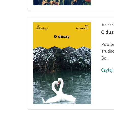
Jan Koc
O dus
Powiem
Trudno
Bo...
Czytaj