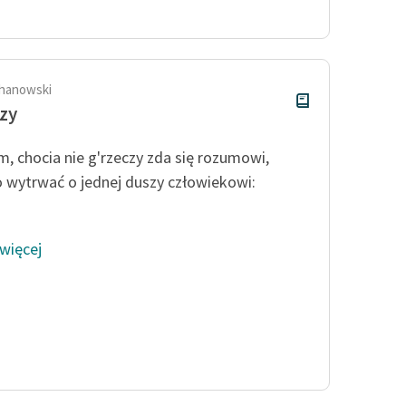
Odkurzamy bohaterów
Szkoła Poezji Wolnych Lektur
hanowski
zy
, chocia nie g'rzeczy zda się rozumowi,
 wytrwać o jednej duszy człowiekowi:
 więcej