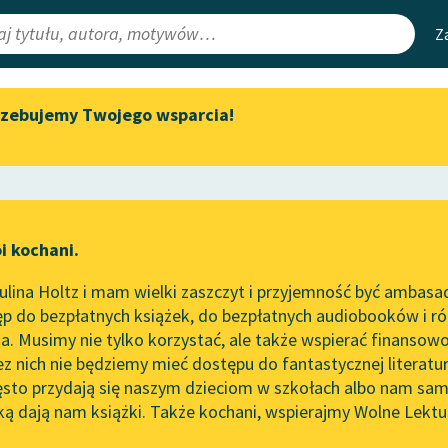
Z
rzebujemy Twojego wsparcia!
Aktualności
Narzędzia
e Lektury
„Prokurator Alicja Horn” do
Mapa Wolnych 
słuchania
irmami
Leśmianator
Byliśmy częścią AI Impact Lab
ewsletter
Przewodnik dla
i kochani.
Zapraszamy na spotkanie
czytających
z
online z tłumaczkami
lina Holtz i mam wielki zaszczyt i przyjemność być ambasa
literatury skandynawskiej
p do bezpłatnych książek, do bezpłatnych audiobooków i różn
API
Spotkanie z Katarzyną Tunkiel
. Musimy nie tylko korzystać, ale także wspierać finansowo
ce redakcyjne
w Oslo
OAI-PMH
ez nich nie będziemy mieć dostępu do fantastycznej literatu
ęsto przydają się naszym dzieciom w szkołach albo nam sam
102. lata temu zmarł Joseph
Widget Wolnyc
Conrad
ką dają nam książki. Także kochani, wspierajmy Wolne Lektu
oru
n Kochanowski
✖
Liryka
✖
Przypisy
Blog