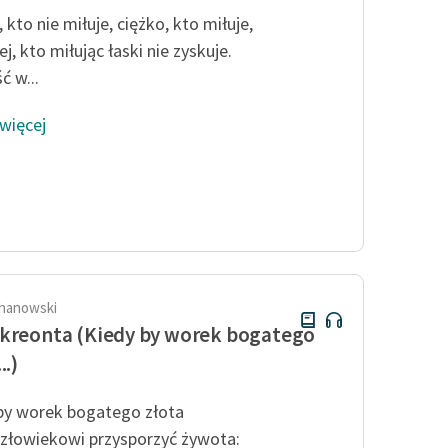
 kto nie miłuje, ciężko, kto miłuje,
j, kto miłując łaski nie zyskuje.
ć w...
 więcej
hanowski
kreonta (Kiedy by worek bogatego
..)
by worek bogatego złota
złowiekowi przysporzyć żywota: