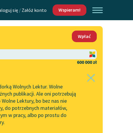
Wspieram!
aloguj się
/
Załóż konto
O nas
Wpłać
Lektur
Kontakt
O projekcie
600 000 zł
 piszących i
Zespół
dorką Wolnych Lektur. Wolne
Zasady wykorzystania
ych publikacji. Ale oni potrzebują
Wolnych Lektur
 Wolne Lektury, bo bez nas nie
Logotypy
ry, do potrzebnych materiałów,
ym w pracy, albo po prostu do
h Lektur
Materiały promocyjne
ry.
Polityka prywatności