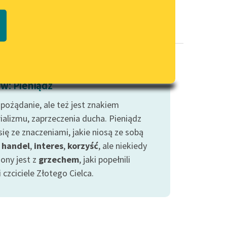
Regulamin biblioteki
macie PDF
Dane fundacji i sprawozdania
finansowe
Regulamin darowizn
Informacja o treściach
w: Pieniądz
wrażliwych
 pożądanie, ale też jest znakiem
Deklaracja dostępności
ializmu, zaprzeczenia ducha. Pieniądz
się ze znaczeniami, jakie niosą ze sobą
:
handel
,
interes
,
korzyść
, ale niekiedy
zony jest z
grzechem
, jaki popełnili
ni czciciele Złotego Cielca.