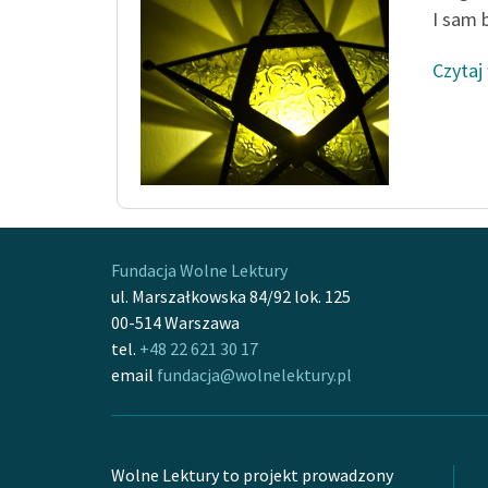
I sam b
Czytaj
Fundacja Wolne Lektury
ul. Marszałkowska 84/92 lok. 125
00-514 Warszawa
tel.
+48 22 621 30 17
email
fundacja@wolnelektury.pl
Wolne Lektury to projekt prowadzony