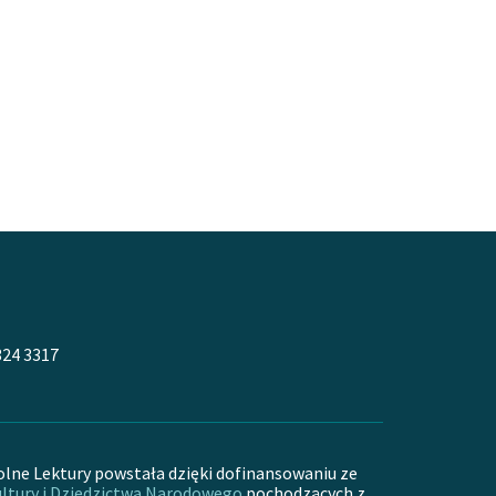
324 3317
olne Lektury powstała dzięki dofinansowaniu ze
ltury i Dziedzictwa Narodowego
pochodzących z