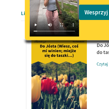
Podkasty o książkach
Wesprzyj
Liryka Jan Kochanowski
Jan Koc
Do Jó
do tas
Czytaj