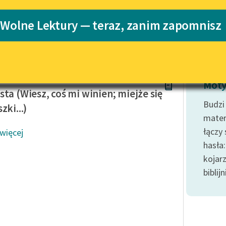
Katalog
 Wolne Lektury — teraz, zanim zapomnisz
Katalog w for
Lektury szkolne i klasyka
literatury do słuchania dla
uczennic i uczniów z
niepełnosprawnościami
hanowski
E-kolekcja lektur szkolnych i
Moty
literatury do słuchania dla
sta (Wiesz, coś mi winien; miejże się
uczennic i uczniów z
Budzi
zki...)
niepełnosprawnościami
mater
Feministyczne inspiracje.
łączy 
 więcej
Popularyzacja skandynawskiej
hasła
literatury feministycznej
kojar
Ręce pełne poezji
biblij
Kolekcje edukacyjne twórców
przechodzących do domeny
publicznej, lektur szkolnych
oraz Starego Testamentu