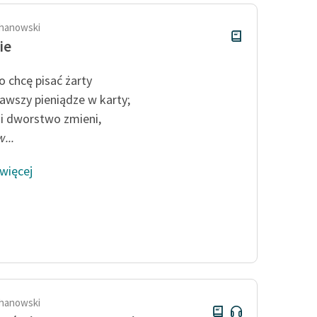
hanowski
ie
o chcę pisać żarty
awszy pieniądze w karty;
ę i dworstwo zmieni,
w...
 więcej
hanowski