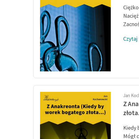
Ciężko,
Nacięże
Zacnoś
Czytaj
Jan Koc
Z Ana
złota.
Kiedy 
Mógł c