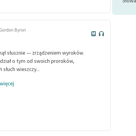
Słowa
Odkurzamy bohaterów
Szkoła Poezji Wolnych Lektur
Gordon Byron
nął słusznie — zrządzeniem wyroków.
dział o tym od swoich proroków,
 słuch wieszczy...
 więcej