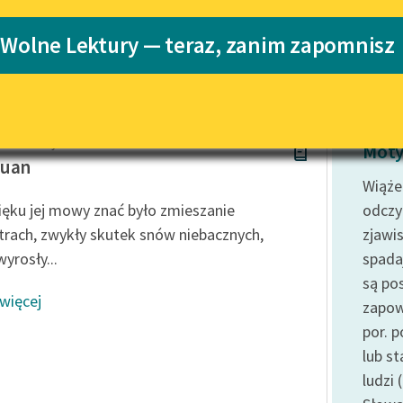
Katalog
 Wolne Lektury — teraz, zanim zapomnisz
 Byron
Katalog w for
Lektury szkolne i klasyka
literatury do słuchania dla
uczennic i uczniów z
niepełnosprawnościami
Gordon Byron
E-kolekcja lektur szkolnych i
Mot
literatury do słuchania dla
Juan
uczennic i uczniów z
Wiąże
niepełnosprawnościami
ęku jej mowy znać było zmieszanie
odczy
Feministyczne inspiracje.
strach, zwykły skutek snów niebacznych,
zjawi
Popularyzacja skandynawskiej
yrosły...
spada
literatury feministycznej
są po
 więcej
Ręce pełne poezji
zapow
por. 
Kolekcje edukacyjne twórców
przechodzących do domeny
lub s
publicznej, lektur szkolnych
ludzi 
oraz Starego Testamentu