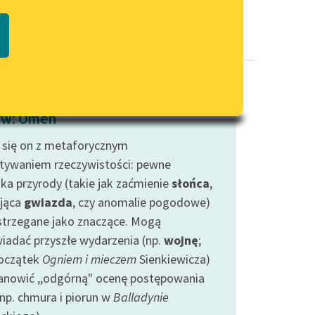
Regulamin biblioteki
macie PDF
Dane fundacji i sprawozdania
finansowe
Regulamin darowizn
Informacja o treściach
yw: Omen
wrażliwych
 się on z metaforycznym
Deklaracja dostępności
tywaniem rzeczywistości: pewne
ska przyrody (takie jak zaćmienie
słońca
,
jąca
gwiazda
, czy anomalie pogodowe)
strzegane jako znaczące. Mogą
iadać przyszłe wydarzenia (np.
wojnę
;
początek
Ogniem i mieczem
Sienkiewicza)
tanowić ,,odgórną" ocenę postępowania
(np. chmura i piorun w
Balladynie