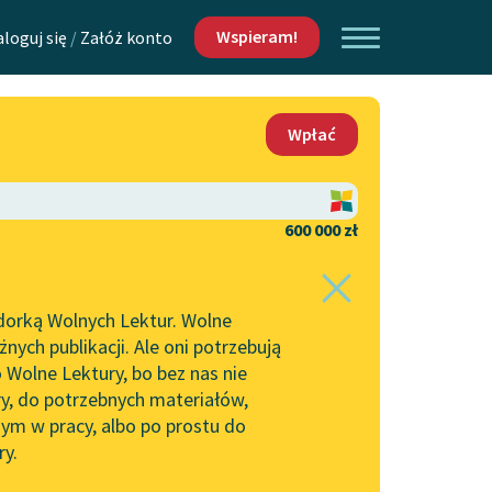
Wspieram!
aloguj się
/
Załóż konto
O nas
Wpłać
Lektur
Kontakt
O projekcie
600 000 zł
 piszących i
Zespół
dorką Wolnych Lektur. Wolne
Zasady wykorzystania
ych publikacji. Ale oni potrzebują
Wolnych Lektur
 Wolne Lektury, bo bez nas nie
Logotypy
ry, do potrzebnych materiałów,
ym w pracy, albo po prostu do
h Lektur
Materiały promocyjne
ry.
Polityka prywatności