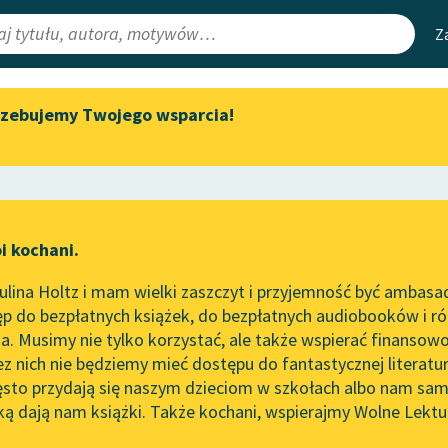
Z
rzebujemy Twojego wsparcia!
Aktualności
Narzędzia
e Lektury
„Prokurator Alicja Horn” do
Mapa Wolnych 
słuchania
irmami
Leśmianator
Byliśmy częścią AI Impact Lab
ewsletter
Przewodnik dla
i kochani.
Zapraszamy na spotkanie
czytających
online z tłumaczkami
lina Holtz i mam wielki zaszczyt i przyjemność być ambasa
literatury skandynawskiej
p do bezpłatnych książek, do bezpłatnych audiobooków i różn
API
Spotkanie z Katarzyną Tunkiel
. Musimy nie tylko korzystać, ale także wspierać finansowo
ce redakcyjne
w Oslo
OAI-PMH
ez nich nie będziemy mieć dostępu do fantastycznej literatu
ęsto przydają się naszym dzieciom w szkołach albo nam sam
102. lata temu zmarł Joseph
Widget Wolnyc
Conrad
ką dają nam książki. Także kochani, wspierajmy Wolne Lektu
oru
n Byron
✖
Romantyzm
✖
Przypisy
Blog