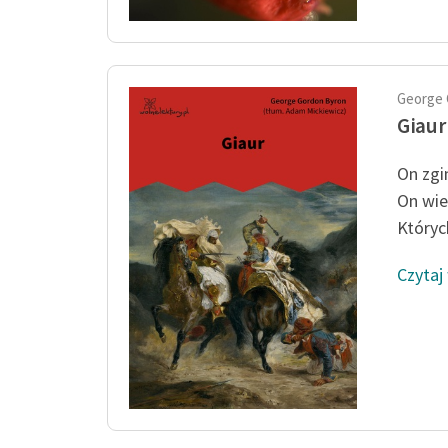
George 
Giaur
On zgi
On wie
Których
Czytaj