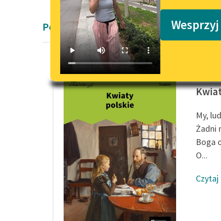
Podkasty o książkach
Wesprzyj
Poemat dygresyjny okresu współczesn
Julian 
Kwiat
My, lud
Żadni 
Boga o
O...
Czytaj