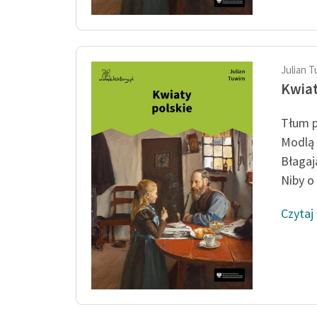
Julian 
Kwiat
Tłum po
Modlą 
Błagaj
Niby o 
Czytaj