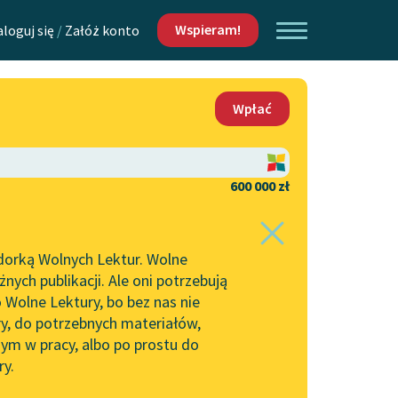
Wspieram!
aloguj się
/
Załóż konto
O nas
Wpłać
Lektur
Kontakt
O projekcie
600 000 zł
 piszących i
Zespół
dorką Wolnych Lektur. Wolne
Zasady wykorzystania
ych publikacji. Ale oni potrzebują
Wolnych Lektur
 Wolne Lektury, bo bez nas nie
Logotypy
ry, do potrzebnych materiałów,
ym w pracy, albo po prostu do
h Lektur
Materiały promocyjne
ry.
Polityka prywatności