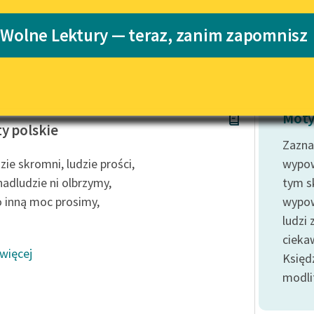
Katalog
Blog
 Wolne Lektury — teraz, zanim zapomnisz
ości
Katalog w for
Lektury szkolne i klasyka
literatury do słuchania dla
uczennic i uczniów z
Tuwim
niepełnosprawnościami
Moty
y polskie
E-kolekcja lektur szkolnych i
Zazn
literatury do słuchania dla
zie skromni, ludzie prości,
wypow
uczennic i uczniów z
nadludzie ni olbrzymy,
tym s
niepełnosprawnościami
 inną moc prosimy,
wypow
Feministyczne inspiracje.
ludzi
Popularyzacja skandynawskiej
literatury feministycznej
cieka
 więcej
Księd
Ręce pełne poezji
modli
Kolekcje edukacyjne twórców
przechodzących do domeny