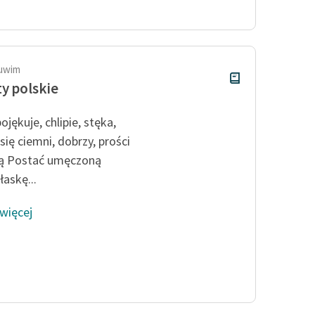
publicznej, lektur szkolnych
oraz Starego Testamentu
Odkurzamy bohaterów
Szkoła Poezji Wolnych Lektur
Tuwim
y polskie
jękuje, chlipie, stęka,
się ciemni, dobrzy, prości
ą Postać umęczoną
łaskę...
 więcej