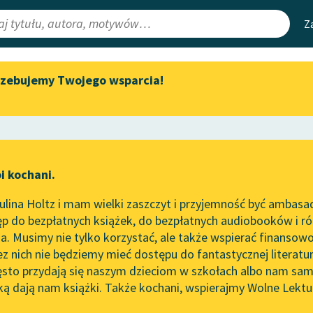
Z
rzebujemy Twojego wsparcia!
Aktualności
Narzędzia
e Lektury
Zapraszamy na spotkanie
Mapa Wolnych 
online z tłumaczkami
irmami
Leśmianator
literatury skandynawskiej
ewsletter
Przewodnik dla
Spotkanie z Katarzyną Tunkiel
i kochani.
czytających
w Oslo
wa
lina Holtz i mam wielki zaszczyt i przyjemność być ambasa
Wolne Lektury na 32.
p do bezpłatnych książek, do bezpłatnych audiobooków i różn
Pol’and’Rock Festivalu
API
. Musimy nie tylko korzystać, ale także wspierać finansowo
ce redakcyjne
„Kochanek Lady Chatterley”
OAI-PMH
ez nich nie będziemy mieć dostępu do fantastycznej literatu
do słuchania na Wolnych
ęsto przydają się naszym dzieciom w szkołach albo nam sam
Lekturach
Widget Wolnyc
ką dają nam książki. Także kochani, wspierajmy Wolne Lektu
oru
a
✖
Poemat dygresyjny
✖
Nowy audiobook – „Marzenie
Przypisy
o Oriencie” Sophie Elkan