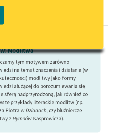
Regulamin biblioteki
macie PDF
Dane fundacji i sprawozdania
finansowe
Regulamin darowizn
Informacja o treściach
w: Modlitwa
wrażliwych
aczamy tym motywem zarówno
Deklaracja dostępności
iedzi na temat znaczenia i działania (w
kuteczności) modlitwy jako formy
iedzi służącej do porozumiewania się
 ze sferą nadprzyrodzoną, jak również co
wsze przykłady literackie modlitw (np.
za Piotra w
Dziadach
, czy bluźniercze
twy z
Hymnów
Kasprowicza).