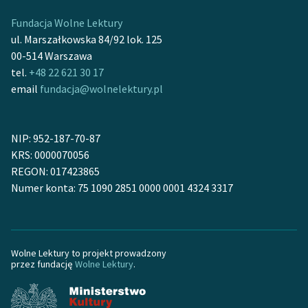
Fundacja Wolne Lektury
Zasady wykorzystania
ul. Marszałkowska 84/92 lok. 125
Wolnych Lektur
00-514 Warszawa
Logotypy
tel.
+48 22 621 30 17
email
fundacja@wolnelektury.pl
Materiały promocyjne
Polityka prywatności
NIP: 952-187-70-87
Regulamin biblioteki
KRS: 0000070056
REGON: 017423865
Dane fundacji i
Numer konta: 75 1090 2851 0000 0001 4324 3317
sprawozdania finansowe
Regulamin darowizn
Informacja o treściach
Wolne Lektury to projekt prowadzony
przez fundację
Wolne Lektury
.
wrażliwych
Deklaracja dostępności