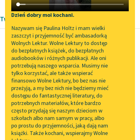
Katalog DAISY
Zgłoś brak utworu
Podkasty o książkach
Dzień dobry moi kochani.
Twórczość Oświecenie Giacomo Casanovy
Aktualności
Narzędzia
Nazywam się Paulina Holtz i mam wielki
zaszczyt i przyjemność być ambasadorką
„Prokurator Alicja Horn”
Mapa Wolnych Lektur
Wolnych Lektur. Wolne Lektury to dostęp
do słuchania
do bezpłatnych książek, do bezpłatnych
Giacomo Casanova
Leśmianator
audiobooków i różnych publikacji. Ale oni
Od kobiety do
Byliśmy częścią AI Impact
potrzebują naszego wsparcia. Musimy nie
Przewodnik dla piszących i
kobiety
Lab
tylko korzystać, ale także wspierać
czytających
finansowo Wolne Lektury, bo bez nas nie
Zapraszamy na spotkanie
Zapalając świecznik,
przeżyją, a my bez nich nie będziemy mieć
online z tłumaczkami
spostrzega, iż stoję na
dostępu do fantastycznej literatury, do
literatury skandynawskiej
API
środku pokoju jak
potrzebnych materiałów, które bardzo
zmokła kura, i nie
Spotkanie z Katarzyną
OAI-PMH
często przydają się naszym dzieciom w
Tunkiel w Oslo
może powstrzymać...
szkołach albo nam samym w pracy, albo
Widget Wolnych Lektur
po prostu do przyjemności, jaką dają nam
102. lata temu zmarł
Czytaj więcej
książki. Także kochani, wspierajmy Wolne
Przypisy
Joseph Conrad