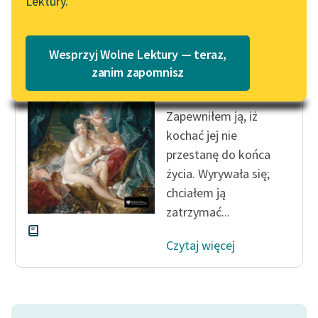
Lektury.
Katalog
Blog
Katalog w formacie PDF
Giacomo Casanova
Wesprzyj Wolne Lektury — teraz,
Od kobiety do
Lektury szkolne i klasyka
zanim zapomnisz
kobiety
literatury do słuchania dla
uczennic i uczniów z
Zapewniłem ją, iż
niepełnosprawnościami
kochać jej nie
E-kolekcja lektur
przestanę do końca
szkolnych i literatury do
życia. Wyrywała się;
słuchania dla uczennic i
chciałem ją
uczniów z
zatrzymać...
niepełnosprawnościami
Czytaj więcej
Feministyczne inspiracje.
Popularyzacja
skandynawskiej literatury
feministycznej