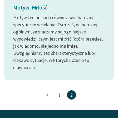
Ręce pełne poezji
Motyw: Miłość
Kolekcje edukacyjne
Motyw ten posiada również swe bardziej
twórców przechodzących
specyficzne wcielenia. Tym zaś, najbardziej
do domeny publicznej,
ogólnym, zaznaczamy najogólniejsze
lektur szkolnych oraz
wypowiedzi, czym jest miłość (która przecież,
Starego Testamentu
jak wiadomo, nie jedno ma imię).
Odkurzamy bohaterów
Uwzględniamy też charakterystyczne lub/i
Szkoła Poezji Wolnych
ciekawe sytuacje, w których uczucie to
Lektur
ujawnia się.
O nas
Kontakt
1
2
O projekcie
Zespół