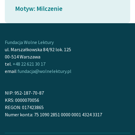
Ręce pełne poezji
Motyw: Milczenie
Kolekcje edukacyjne
twórców przechodzących
do domeny publicznej,
lektur szkolnych oraz
Fundacja Wolne Lektury
Starego Testamentu
ul. Marszałkowska 84/92 lok. 125
Odkurzamy bohaterów
00-514 Warszawa
tel.
+48 22 621 30 17
Szkoła Poezji Wolnych
email
fundacja@wolnelektury.pl
Lektur
O nas
NIP: 952-187-70-87
KRS: 0000070056
Kontakt
REGON: 017423865
O projekcie
Numer konta: 75 1090 2851 0000 0001 4324 3317
Zespół