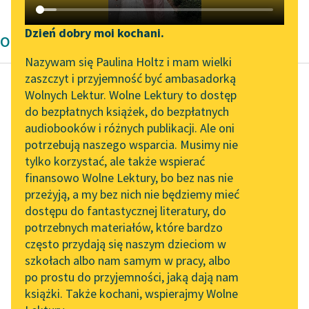
Katalog DAISY
Zgłoś brak utworu
Podkasty o książkach
Dzień dobry moi kochani.
Opowiadanie okresu współczesności
Aktualności
Narzędzia
Nazywam się Paulina Holtz i mam wielki
zaszczyt i przyjemność być ambasadorką
„Prokurator Alicja Horn”
Mapa Wolnych Lektur
Wolnych Lektur. Wolne Lektury to dostęp
do słuchania
do bezpłatnych książek, do bezpłatnych
Tadeusz Borowski
Leśmianator
audiobooków i różnych publikacji. Ale oni
Kłopoty pani
Byliśmy częścią AI Impact
potrzebują naszego wsparcia. Musimy nie
Przewodnik dla piszących i
Doroty
Lab
tylko korzystać, ale także wspierać
czytających
finansowo Wolne Lektury, bo bez nas nie
Zapraszamy na spotkanie
Kiedy chcesz, żeby cię
przeżyją, a my bez nich nie będziemy mieć
online z tłumaczkami
nie zauważyli, nie właź
dostępu do fantastycznej literatury, do
literatury skandynawskiej
API
na szczudła. Gdy
potrzebnych materiałów, które bardzo
pracujesz, ludzie patrzą
Spotkanie z Katarzyną
OAI-PMH
często przydają się naszym dzieciom w
Tunkiel w Oslo
Ci...
szkołach albo nam samym w pracy, albo
Widget Wolnych Lektur
po prostu do przyjemności, jaką dają nam
102. lata temu zmarł
Czytaj więcej
książki. Także kochani, wspierajmy Wolne
Przypisy
Joseph Conrad