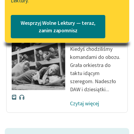
Lektury.
Katalog
Blog
Katalog w formacie PDF
Tadeusz Borowski
Wesprzyj Wolne Lektury — teraz,
U nas w
Lektury szkolne i klasyka
zanim zapomnisz
Auschwitzu...
literatury do słuchania dla
uczennic i uczniów z
Kiedyś chodziliśmy
niepełnosprawnościami
komandami do obozu.
E-kolekcja lektur
Grała orkiestra do
szkolnych i literatury do
taktu idącym
słuchania dla uczennic i
szeregom. Nadeszło
uczniów z
DAW i dziesiątki...
niepełnosprawnościami
Czytaj więcej
Feministyczne inspiracje.
Popularyzacja
skandynawskiej literatury
feministycznej