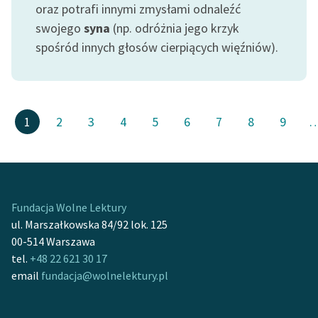
oraz potrafi innymi zmysłami odnaleźć
swojego
syna
(np. odróżnia jego krzyk
spośród innych głosów cierpiących więźniów).
1
2
3
4
5
6
7
8
9
Fundacja Wolne Lektury
ul. Marszałkowska 84/92 lok. 125
00-514 Warszawa
tel.
+48 22 621 30 17
email
fundacja@wolnelektury.pl