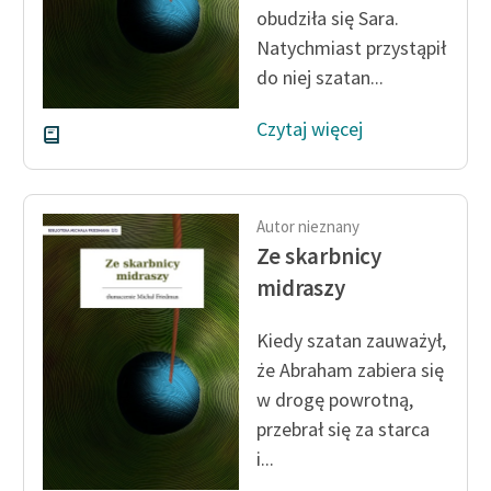
obudziła się Sara.
Zasady wykorzystania
Natychmiast przystąpił
Wolnych Lektur
do niej szatan...
Logotypy
Czytaj więcej
Materiały promocyjne
Polityka prywatności
Autor nieznany
Regulamin biblioteki
Ze skarbnicy
midraszy
Dane fundacji i
sprawozdania finansowe
Kiedy szatan zauważył,
Regulamin darowizn
że Abraham zabiera się
w drogę powrotną,
Informacja o treściach
przebrał się za starca
wrażliwych
i...
Deklaracja dostępności