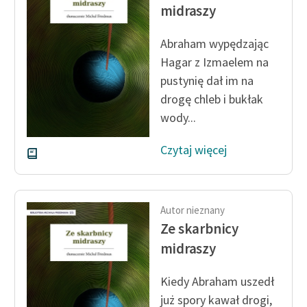
Ręce pełne poezji
midraszy
Kolekcje edukacyjne
Abraham wypędzając
twórców przechodzących
Hagar z Izmaelem na
do domeny publicznej,
pustynię dał im na
lektur szkolnych oraz
drogę chleb i bukłak
Starego Testamentu
wody...
Odkurzamy bohaterów
Czytaj więcej
Szkoła Poezji Wolnych
Lektur
O nas
Autor nieznany
Ze skarbnicy
Kontakt
midraszy
O projekcie
Kiedy Abraham uszedł
Zespół
już spory kawał drogi,