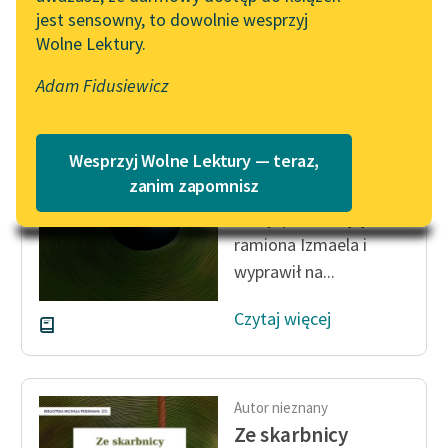
jest sensowny, to dowolnie wesprzyj
Katalog
Blog
Wolne Lektury.
Katalog w formacie PDF
Autor nieznany
Ze skarbnicy
Adam Fidusiewicz
Lektury szkolne i klasyka
midraszy
literatury do słuchania dla
uczennic i uczniów z
Wesprzyj Wolne Lektury — teraz,
Abraham dał Hagar
niepełnosprawnościami
zanim zapomnisz
chleba, bukłak pełen
E-kolekcja lektur
wody, posadził jej na
szkolnych i literatury do
ramiona Izmaela i
słuchania dla uczennic i
wyprawił na...
uczniów z
niepełnosprawnościami
Czytaj więcej
Feministyczne inspiracje.
Popularyzacja
skandynawskiej literatury
Autor nieznany
feministycznej
Ze skarbnicy