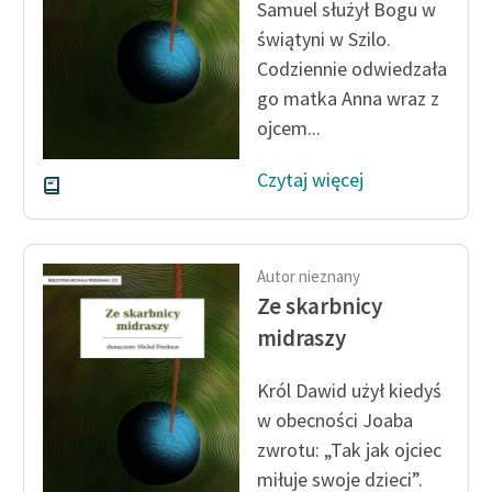
Samuel służył Bogu w
świątyni w Szilo.
Codziennie odwiedzała
go matka Anna wraz z
ojcem...
Czytaj więcej
Autor nieznany
Ze skarbnicy
midraszy
Król Dawid użył kiedyś
w obecności Joaba
zwrotu: „Tak jak ojciec
miłuje swoje dzieci”.