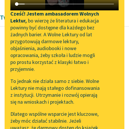
Katalog DAISY
Zgłoś brak utworu
Podkasty o książkach
Cześć! Jestem ambasadorem Wolnych
Twórczość
Lektur,
bo wierzę że literatura i edukacja
Aktualności
Narzędzia
powinny być dostępne dla każdego bez
żadnych barier. A Wolne Lektury od lat
„Prokurator Alicja Horn”
Mapa Wolnych Lektur
przygotowują darmowe lektury,
do słuchania
Genesis. Księga
objaśnienia, audiobooki i nowe
Leśmianator
Rodzaju. Bereszit
opracowania, żeby szkoła i ludzie mogli
Byliśmy częścią AI Impact
Przewodnik dla piszących i
po prostu korzystać z klasyki łatwo i
Lab
czytających
przyjemnie.
A Adam poznał Chawę,
Zapraszamy na spotkanie
żonę swoją, i poczęła, i
To jednak nie działa samo z siebie. Wolne
online z tłumaczkami
urodziła Kaina
; bo
Lektury nie mają stałego dofinansowania
literatury skandynawskiej
API
rzekła: „Nabyłam
z instytucji. Utrzymanie i rozwój opierają
Spotkanie z Katarzyną
OAI-PMH
mężczyznę...
się na wnioskach i projektach.
Tunkiel w Oslo
Widget Wolnych Lektur
Dlatego wspólne wsparcie jest kluczowe,
Czytaj więcej
102. lata temu zmarł
żeby móc działać stabilnie. Jeżeli
Przypisy
Joseph Conrad
uważasz, że darmowy dostęp do książek