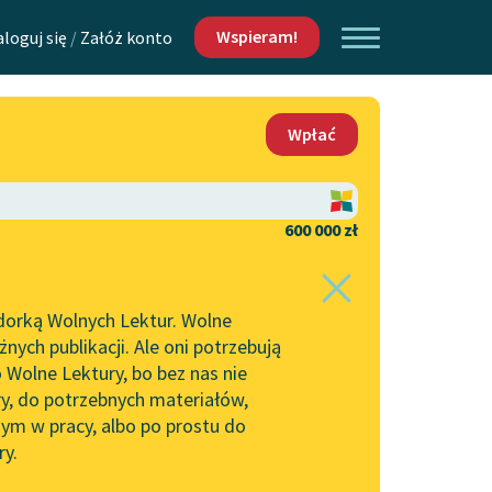
Wspieram!
aloguj się
/
Załóż konto
O nas
Wpłać
Lektur
Kontakt
O projekcie
600 000 zł
 piszących i
Zespół
dorką Wolnych Lektur. Wolne
dem
Zasady wykorzystania
ych publikacji. Ale oni potrzebują
Wolnych Lektur
 Wolne Lektury, bo bez nas nie
Logotypy
ry, do potrzebnych materiałów,
ym w pracy, albo po prostu do
h Lektur
Materiały promocyjne
ry.
Polityka prywatności
w: Chciwość