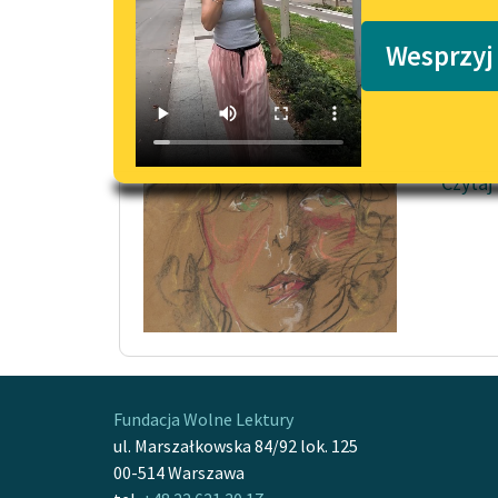
Podkasty o książkach
Pani 
Wesprzyj
A Duls
jeszcz
przemy
Czytaj
Fundacja Wolne Lektury
ul. Marszałkowska 84/92 lok. 125
00-514 Warszawa