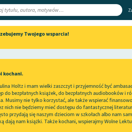
Z
rzebujemy Twojego wsparcia!
Aktualności
Narzędzia
e Lektury
Zapraszamy na spotkanie
Mapa Wolnych 
online z tłumaczkami
irmami
Leśmianator
literatury skandynawskiej
ewsletter
Przewodnik dla
Spotkanie z Katarzyną Tunkiel
i kochani.
czytających
w Oslo
 sądem
lina Holtz i mam wielki zaszczyt i przyjemność być ambasa
Wolne Lektury na 32.
worze
Pani Dulska przed są
p do bezpłatnych książek, do bezpłatnych audiobooków i różn
Pol’and’Rock Festivalu
API
. Musimy nie tylko korzystać, ale także wspierać finansowo
ce redakcyjne
„Kochanek Lady Chatterley”
OAI-PMH
ez nich nie będziemy mieć dostępu do fantastycznej literatu
do słuchania na Wolnych
ęsto przydają się naszym dzieciom w szkołach albo nam sam
Lekturach
Widget Wolnyc
ką dają nam książki. Także kochani, wspierajmy Wolne Lektu
oru
Nowy audiobook – „Marzenie
Przypisy
a Zapolska
Moty
o Oriencie” Sophie Elkan