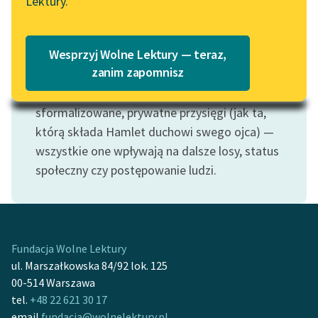
Lektury.
Katalog
Wyróżniliśmy jako osobny temat ten akt
Blog
mowy, którego podstawową funkcją jest
Katalog w formacie PDF
Wesprzyj Wolne Lektury — teraz,
zmiana rzeczywistości. Są przysięgi
ślubne
,
Lektury szkolne i klasyka
zanim zapomnisz
ślubowania
rycerskie
, czy te, które
literatury do słuchania dla
obowiązują księży, są też mniej
uczennic i uczniów z
sformalizowane, prywatne przysięgi (jak ta,
niepełnosprawnościami
którą składa Hamlet duchowi swego ojca) —
E-kolekcja lektur
wszystkie one wpływają na dalsze losy, status
szkolnych i literatury do
społeczny czy postępowanie ludzi.
słuchania dla uczennic i
uczniów z
niepełnosprawnościami
Feministyczne inspiracje.
Fundacja Wolne Lektury
Popularyzacja
ul. Marszałkowska 84/92 lok. 125
skandynawskiej literatury
00-514 Warszawa
feministycznej
tel.
+48 22 621 30 17
email
fundacja@wolnelektury.pl