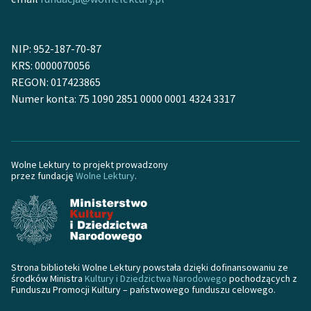
Ręce pełne poezji
Kolekcje edukacyjne
NIP: 952-187-70-87
twórców przechodzących
KRS: 0000070056
do domeny publicznej,
REGON: 017423865
lektur szkolnych oraz
Numer konta: 75 1090 2851 0000 0001 4324 3317
Starego Testamentu
Odkurzamy bohaterów
Szkoła Poezji Wolnych
Wolne Lektury to projekt prowadzony
Lektur
przez fundację
Wolne Lektury
.
O nas
Kontakt
O projekcie
Strona biblioteki Wolne Lektury powstała dzięki dofinansowaniu ze
środków Ministra
Kultury i Dziedzictwa Narodowego
pochodzących z
Zespół
Funduszu Promocji Kultury – państwowego funduszu celowego.