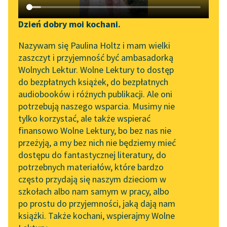
Katalog DAISY
Zgłoś brak utworu
Gabriela Zapolska
Podkasty o książkach
Dzień dobry moi kochani.
Oślica
Aktualności
Narzędzia
Nazywam się Paulina Holtz i mam wielki
zaszczyt i przyjemność być ambasadorką
Nie wierzyć
„Prokurator Alicja Horn”
Mapa Wolnych Lektur
Wolnych Lektur. Wolne Lektury to dostęp
przysięganiu? A to coś
do słuchania
do bezpłatnych książek, do bezpłatnych
nowego! Odkąd świat
Leśmianator
audiobooków i różnych publikacji. Ale oni
światem — Bóg
Byliśmy częścią AI Impact
potrzebują naszego wsparcia. Musimy nie
Przewodnik dla piszących i
Lab
przysięgania
tylko korzystać, ale także wspierać
czytających
postanowił, a tych...
finansowo Wolne Lektury, bo bez nas nie
Zapraszamy na spotkanie
przeżyją, a my bez nich nie będziemy mieć
online z tłumaczkami
Czytaj więcej
dostępu do fantastycznej literatury, do
literatury skandynawskiej
API
potrzebnych materiałów, które bardzo
Spotkanie z Katarzyną
OAI-PMH
często przydają się naszym dzieciom w
Tunkiel w Oslo
szkołach albo nam samym w pracy, albo
Widget Wolnych Lektur
po prostu do przyjemności, jaką dają nam
102. lata temu zmarł
książki. Także kochani, wspierajmy Wolne
Przypisy
Motyw: Przysięga
Joseph Conrad