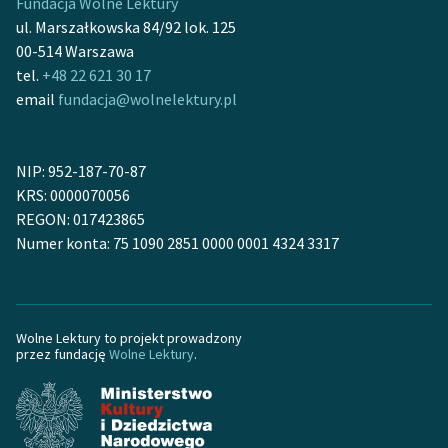
Fundacja Wolne Lektury
Ręce pełne poezji
ul. Marszałkowska 84/92 lok. 125
Kolekcje edukacyjne
00-514 Warszawa
twórców przechodzących
tel.
+48 22 621 30 17
do domeny publicznej,
email
fundacja@wolnelektury.pl
lektur szkolnych oraz
Starego Testamentu
NIP: 952-187-70-87
Odkurzamy bohaterów
KRS: 0000070056
REGON: 017423865
Szkoła Poezji Wolnych
Numer konta: 75 1090 2851 0000 0001 4324 3317
Lektur
O nas
Kontakt
Wolne Lektury to projekt prowadzony
przez fundację
Wolne Lektury
.
O projekcie
Zespół