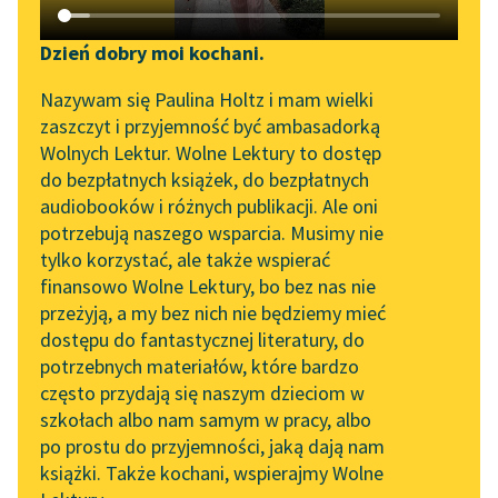
Katalog DAISY
Zgłoś brak utworu
Gabriela Zapolska
Podkasty o książkach
Dzień dobry moi kochani.
Gołąbki
Aktualności
Narzędzia
Nazywam się Paulina Holtz i mam wielki
zaszczyt i przyjemność być ambasadorką
Kampanię rozpoczyna
„Prokurator Alicja Horn”
Mapa Wolnych Lektur
Wolnych Lektur. Wolne Lektury to dostęp
księżniczka młodsza,
do słuchania
do bezpłatnych książek, do bezpłatnych
szatynka, o twarzy
Leśmianator
audiobooków i różnych publikacji. Ale oni
schorowanego anioła i
Byliśmy częścią AI Impact
potrzebują naszego wsparcia. Musimy nie
Przewodnik dla piszących i
Lab
długich warkoczach
tylko korzystać, ale także wspierać
czytających
ukraińskiej dziewki.
finansowo Wolne Lektury, bo bez nas nie
Zapraszamy na spotkanie
Siada...
przeżyją, a my bez nich nie będziemy mieć
online z tłumaczkami
dostępu do fantastycznej literatury, do
literatury skandynawskiej
API
Czytaj więcej
potrzebnych materiałów, które bardzo
Spotkanie z Katarzyną
OAI-PMH
często przydają się naszym dzieciom w
Tunkiel w Oslo
szkołach albo nam samym w pracy, albo
Widget Wolnych Lektur
po prostu do przyjemności, jaką dają nam
102. lata temu zmarł
książki. Także kochani, wspierajmy Wolne
Przypisy
Joseph Conrad