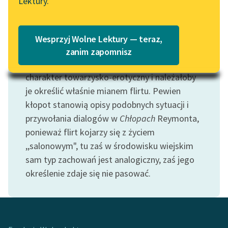
Lektury.
Motyw: Flirt
Katalog
Blog
Oprócz przedstawień rozmaitych przejawów
Katalog w formacie PDF
miłości, znajdujemy wiele dialogów (np. w
Wesprzyj Wolne Lektury — teraz,
Weselu
Wyspiańskiego, czy w
Romeo i Julii
Lektury szkolne i klasyka
zanim zapomnisz
literatury do słuchania dla
Shakespeare'a), mających znacznie lżejszy
uczennic i uczniów z
charakter towarzysko-erotyczny i należałoby
niepełnosprawnościami
je określić właśnie mianem flirtu. Pewien
kłopot stanowią opisy podobnych sytuacji i
E-kolekcja lektur
przywołania dialogów w
Chłopach
Reymonta,
szkolnych i literatury do
ponieważ flirt kojarzy się z życiem
słuchania dla uczennic i
uczniów z
,,salonowym", tu zaś w środowisku wiejskim
niepełnosprawnościami
sam typ zachowań jest analogiczny, zaś jego
określenie zdaje się nie pasować.
Feministyczne inspiracje.
Popularyzacja
skandynawskiej literatury
feministycznej