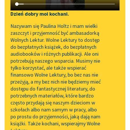
Katalog DAISY
Zgłoś brak utworu
Gabriela Zapolska
Podkasty o książkach
Dzień dobry moi kochani.
Oślica
Aktualności
Narzędzia
Nazywam się Paulina Holtz i mam wielki
zaszczyt i przyjemność być ambasadorką
— Chodzi! Chodzi!
„Prokurator Alicja Horn”
Mapa Wolnych Lektur
Wolnych Lektur. Wolne Lektury to dostęp
Synulku!… pójdziemy
do słuchania
do bezpłatnych książek, do bezpłatnych
na wesele twojego
Leśmianator
audiobooków i różnych publikacji. Ale oni
ojcaszka! Chodzi
Byliśmy częścią AI Impact
potrzebują naszego wsparcia. Musimy nie
Przewodnik dla piszących i
Lab
synulku, pójdziemy mu
tylko korzystać, ale także wspierać
czytających
drużbować, ale nie...
finansowo Wolne Lektury, bo bez nas nie
Zapraszamy na spotkanie
przeżyją, a my bez nich nie będziemy mieć
online z tłumaczkami
Czytaj więcej
dostępu do fantastycznej literatury, do
literatury skandynawskiej
API
potrzebnych materiałów, które bardzo
Spotkanie z Katarzyną
OAI-PMH
często przydają się naszym dzieciom w
Tunkiel w Oslo
szkołach albo nam samym w pracy, albo
Gabriela Zapolska
Widget Wolnych Lektur
po prostu do przyjemności, jaką dają nam
Papuzia
102. lata temu zmarł
książki. Także kochani, wspierajmy Wolne
Przypisy
Joseph Conrad