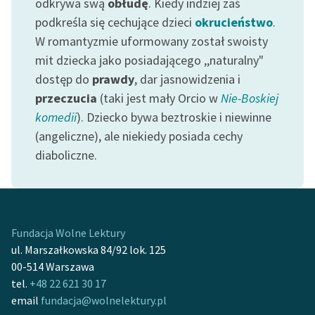
odkrywa swą
obłudę
. Kiedy indziej zaś
Ręce pełne poezji
podkreśla się cechujące dzieci
okrucieństwo
.
Kolekcje edukacyjne
W romantyzmie uformowany został swoisty
twórców przechodzących
mit dziecka jako posiadającego ,,naturalny"
do domeny publicznej,
dostęp do
prawdy
, dar jasnowidzenia i
lektur szkolnych oraz
przeczucia
(taki jest mały Orcio w
Nie-Boskiej
Starego Testamentu
komedii
). Dziecko bywa beztroskie i niewinne
Odkurzamy bohaterów
(angeliczne), ale niekiedy posiada cechy
diaboliczne.
Szkoła Poezji Wolnych
Lektur
O nas
Fundacja Wolne Lektury
Kontakt
ul. Marszałkowska 84/92 lok. 125
O projekcie
00-514 Warszawa
tel.
+48 22 621 30 17
Zespół
email
fundacja@wolnelektury.pl