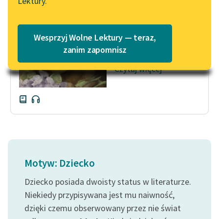
Lektury.
— Widzi pan, to było
Katalog
Blog
dziecko takie… no,
Katalog w formacie PDF
pan wie! Ot takie, bez
Wesprzyj Wolne Lektury — teraz,
ojca. Więc to...
Lektury szkolne i klasyka
zanim zapomnisz
literatury do słuchania dla
Czytaj więcej
uczennic i uczniów z
niepełnosprawnościami
E-kolekcja lektur
szkolnych i literatury do
słuchania dla uczennic i
uczniów z
niepełnosprawnościami
Motyw: Dziecko
Feministyczne inspiracje.
Dziecko posiada dwoisty status w literaturze.
Popularyzacja
skandynawskiej literatury
Niekiedy przypisywana jest mu naiwność,
feministycznej
dzięki czemu obserwowany przez nie świat