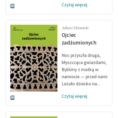
Czytaj więcej
Zasady wykorzystania
Wolnych Lektur
Logotypy
Juliusz Słowacki
Ojciec
Materiały promocyjne
zadżumionych
Polityka prywatności
Noc przyszła druga,
Regulamin biblioteki
błyszcząca gwiazdami,
Byliśmy z matką w
Dane fundacji i
sprawozdania finansowe
namiocie — przed nami
Leżało dziecko na...
Regulamin darowizn
Czytaj więcej
Informacja o treściach
wrażliwych
Deklaracja dostępności