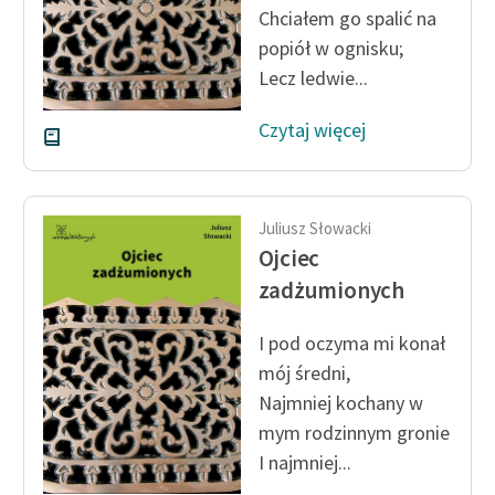
Ręce pełne poezji
Chciałem go spalić na
popiół w ognisku;
Kolekcje edukacyjne
Lecz ledwie...
twórców przechodzących
do domeny publicznej,
Czytaj więcej
lektur szkolnych oraz
Starego Testamentu
Odkurzamy bohaterów
Juliusz Słowacki
Szkoła Poezji Wolnych
Ojciec
Lektur
zadżumionych
O nas
I pod oczyma mi konał
mój średni,
Kontakt
Najmniej kochany w
O projekcie
mym rodzinnym gronie
Zespół
I najmniej...