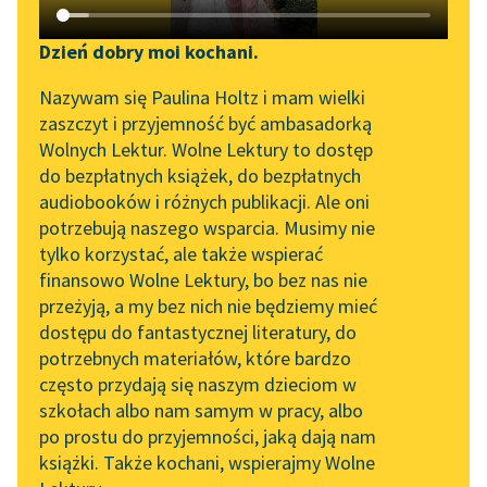
Katalog DAISY
Zgłoś brak utworu
Juliusz Słowacki
Podkasty o książkach
Dzień dobry moi kochani.
Ojciec
Aktualności
Narzędzia
Nazywam się Paulina Holtz i mam wielki
zadżumionych
zaszczyt i przyjemność być ambasadorką
„Prokurator Alicja Horn”
Mapa Wolnych Lektur
Wolnych Lektur. Wolne Lektury to dostęp
Porwałem trupa i
do słuchania
do bezpłatnych książek, do bezpłatnych
rzuciłem straży,
Leśmianator
audiobooków i różnych publikacji. Ale oni
Byliśmy częścią AI Impact
Aby go wzięła na
potrzebują naszego wsparcia. Musimy nie
Przewodnik dla piszących i
Lab
żelazne zgrzebła
tylko korzystać, ale także wspierać
czytających
I tam, gdzie grzebią...
finansowo Wolne Lektury, bo bez nas nie
Zapraszamy na spotkanie
przeżyją, a my bez nich nie będziemy mieć
online z tłumaczkami
Czytaj więcej
dostępu do fantastycznej literatury, do
literatury skandynawskiej
API
potrzebnych materiałów, które bardzo
Spotkanie z Katarzyną
OAI-PMH
często przydają się naszym dzieciom w
Tunkiel w Oslo
szkołach albo nam samym w pracy, albo
Juliusz Słowacki
Widget Wolnych Lektur
po prostu do przyjemności, jaką dają nam
Ojciec
102. lata temu zmarł
książki. Także kochani, wspierajmy Wolne
Przypisy
Joseph Conrad
zadżumionych