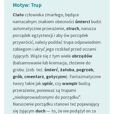
Motyw: Trup
Ciało
człowieka zmarłego, będące
namacalnym znakiem obecności
śmierci
budzi
automatycznie przerażenie,
strach
, narusza
porządek egzystencji i aby ów porządek
przywrócić, należy poddać trupa odpowiednim
zabiegom i ukryć jego rozkład przed oczami
żyjących. Wiąże się z tym wiele
obrzędów
(balsamowanie lub kremacja, złożenie do
grobu. (zob. też:
śmierć
,
żałoba
,
pogrzeb
,
grób
,
cmentarz
,
gotycyzm
). Fantazmatyczne
twory takie jak
upiór
, czy
wampir
budzą
przerażenie, ponieważ są trupami
„niedoprowadzonymi do porządku”.
Naruszenie porządku stanowi też pojawiający
się żyjącym
duch
— to, że nie podążył on za