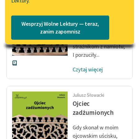
Lektury.
Katalog
Blog
sine jak żelazo,
Katalog w formacie PDF
Dwie moje córki zabite
Wesprzyj Wolne Lektury — teraz,
zarazą,
Lektury szkolne i klasyka
zanim zapomnisz
Wywlec kazałem
literatury do słuchania dla
uczennic i uczniów z
strażnikom z namiotu;
niepełnosprawnościami
I porzuciły...
E-kolekcja lektur
Czytaj więcej
szkolnych i literatury do
słuchania dla uczennic i
uczniów z
niepełnosprawnościami
Juliusz Słowacki
Ojciec
Feministyczne inspiracje.
zadżumionych
Popularyzacja
skandynawskiej literatury
Gdy skonał w moim
feministycznej
ojcowskim uścisku,