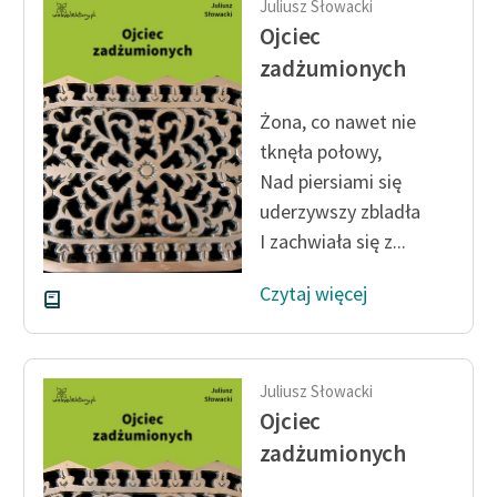
Juliusz Słowacki
Ojciec
zadżumionych
Żona, co nawet nie
tknęła połowy,
Nad piersiami się
uderzywszy zbladła
I zachwiała się z...
Czytaj więcej
Juliusz Słowacki
Ojciec
zadżumionych