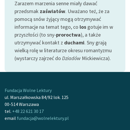
Zarazem marzenia senne miały dawać
przedsmak
zaświatów
. Uważano też, że za
Zasady wykorzystania
pomocą snów żyjący mogą otrzymywać
Wolnych Lektur
informacje na temat tego, co
los
gotuje im w
Logotypy
przyszłości (to sny-
proroctwa
), a także
Materiały promocyjne
utrzymywać kontakt z
duchami
. Sny grają
wielką rolę w literaturze okresu romantyzmu
Polityka prywatności
(wystarczy zajrzeć do
Dziadów
Mickiewicza).
Regulamin biblioteki
Dane fundacji i
sprawozdania finansowe
Fundacja Wolne Lektury
Regulamin darowizn
ul. Marszałkowska 84/92 lok. 125
00-514 Warszawa
Informacja o treściach
tel.
+48 22 621 30 17
wrażliwych
email
fundacja@wolnelektury.pl
Deklaracja dostępności