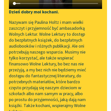
Katalog DAISY
Zgłoś brak utworu
Juliusz Słowacki
Podkasty o książkach
Dzień dobry moi kochani.
Ojciec
Aktualności
Narzędzia
Nazywam się Paulina Holtz i mam wielki
zadżumionych
zaszczyt i przyjemność być ambasadorką
„Prokurator Alicja Horn”
Mapa Wolnych Lektur
Wolnych Lektur. Wolne Lektury to dostęp
Położyłem się i
do słuchania
do bezpłatnych książek, do bezpłatnych
zasnąłem w nocy.
Leśmianator
audiobooków i różnych publikacji. Ale oni
Byliśmy częścią AI Impact
I we śnie, w lekkie
potrzebują naszego wsparcia. Musimy nie
Przewodnik dla piszących i
Lab
owinięte chmury,
tylko korzystać, ale także wspierać
czytających
Ujrzałem moje...
finansowo Wolne Lektury, bo bez nas nie
Zapraszamy na spotkanie
przeżyją, a my bez nich nie będziemy mieć
online z tłumaczkami
Czytaj więcej
dostępu do fantastycznej literatury, do
literatury skandynawskiej
API
potrzebnych materiałów, które bardzo
Spotkanie z Katarzyną
OAI-PMH
często przydają się naszym dzieciom w
Tunkiel w Oslo
szkołach albo nam samym w pracy, albo
Juliusz Słowacki
Widget Wolnych Lektur
po prostu do przyjemności, jaką dają nam
Wacław
102. lata temu zmarł
książki. Także kochani, wspierajmy Wolne
Przypisy
Joseph Conrad