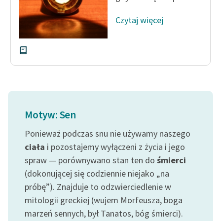
Ręce pełne poezji
Czytaj więcej
Kolekcje edukacyjne
twórców przechodzących
do domeny publicznej,
lektur szkolnych oraz
Starego Testamentu
Odkurzamy bohaterów
Szkoła Poezji Wolnych
Motyw: Sen
Lektur
Ponieważ podczas snu nie używamy naszego
O nas
ciała
i pozostajemy wyłączeni z życia i jego
spraw — porównywano stan ten do
śmierci
Kontakt
(dokonującej się codziennie niejako „na
O projekcie
próbę”). Znajduje to odzwierciedlenie w
mitologii greckiej (wujem Morfeusza, boga
Zespół
marzeń sennych, był Tanatos, bóg śmierci).