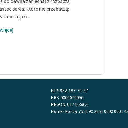
publicznej, lektur szkolnych
uż od dawna zaniechał z rozpaczą
oraz Starego Testamentu
aszać serca, które nie przebaczą;
ć dusze, co...
Odkurzamy bohaterów
Szkoła Poezji Wolnych Lektur
 więcej
NIP: 952-187-70-87
KRS: 0000070056
REGON: 017423865
Numer konta: 75 1090 2851 0000 0001 4