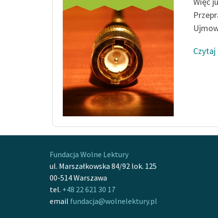
Więc j
Przepr
Ujmowa
Czytaj
Fundacja Wolne Lektury
ul. Marszałkowska 84/92 lok. 125
00-514 Warszawa
tel.
+48 22 621 30 17
email
fundacja@wolnelektury.pl