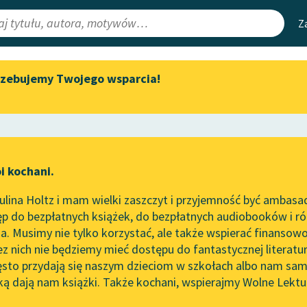
Z
rzebujemy Twojego wsparcia!
Aktualności
Narzędzia
e Lektury
Zapraszamy na spotkanie
Mapa Wolnych 
online z tłumaczkami
irmami
Leśmianator
literatury skandynawskiej
ewsletter
Przewodnik dla
Spotkanie z Katarzyną Tunkiel
i kochani.
czytających
w Oslo
lina Holtz i mam wielki zaszczyt i przyjemność być ambasa
Wolne Lektury na 32.
orze
Trzy poemata
p do bezpłatnych książek, do bezpłatnych audiobooków i różn
Pol’and’Rock Festivalu
API
. Musimy nie tylko korzystać, ale także wspierać finansowo
ce redakcyjne
„Kochanek Lady Chatterley”
OAI-PMH
ez nich nie będziemy mieć dostępu do fantastycznej literatu
do słuchania na Wolnych
ęsto przydają się naszym dzieciom w szkołach albo nam sam
Lekturach
Widget Wolnyc
ką dają nam książki. Także kochani, wspierajmy Wolne Lektu
oru
Nowy audiobook – „Marzenie
Przypisy
Słowacki
Moty
o Oriencie” Sophie Elkan