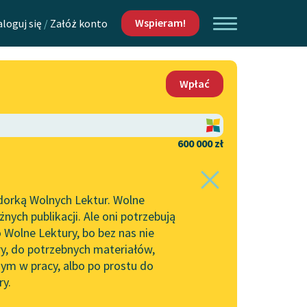
Wspieram!
aloguj się
/
Załóż konto
O nas
Wpłać
Lektur
Kontakt
O projekcie
600 000 zł
 piszących i
Zespół
dorką Wolnych Lektur. Wolne
Zasady wykorzystania
ych publikacji. Ale oni potrzebują
Wolnych Lektur
 Wolne Lektury, bo bez nas nie
Logotypy
ry, do potrzebnych materiałów,
ym w pracy, albo po prostu do
h Lektur
Materiały promocyjne
ry.
Polityka prywatności
w: Rozpacz