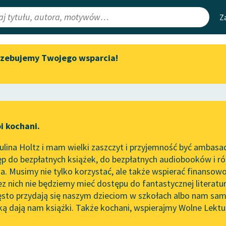
Z
rzebujemy Twojego wsparcia!
Aktualności
Narzędzia
e Lektury
Spotkanie z Katarzyną Tunkiel
Mapa Wolnych 
w Oslo
irmami
Leśmianator
Wolne Lektury na 32.
ewsletter
Przewodnik dla
Pol’and’Rock Festivalu
i kochani.
czytających
„Kochanek Lady Chatterley”
lina Holtz i mam wielki zaszczyt i przyjemność być ambasa
do słuchania na Wolnych
orze
Trzy poemata
p do bezpłatnych książek, do bezpłatnych audiobooków i różn
Lekturach
API
. Musimy nie tylko korzystać, ale także wspierać finansowo
ce redakcyjne
Nowy audiobook – „Marzenie
OAI-PMH
ez nich nie będziemy mieć dostępu do fantastycznej literatu
o Oriencie” Sophie Elkan
ęsto przydają się naszym dzieciom w szkołach albo nam sam
Widget Wolnyc
Kolekcja Nadwyraz.com x
ką dają nam książki. Także kochani, wspierajmy Wolne Lektu
oru
Wolne Lektury – idealna na
Przypisy
Słowacki
Moty
lato