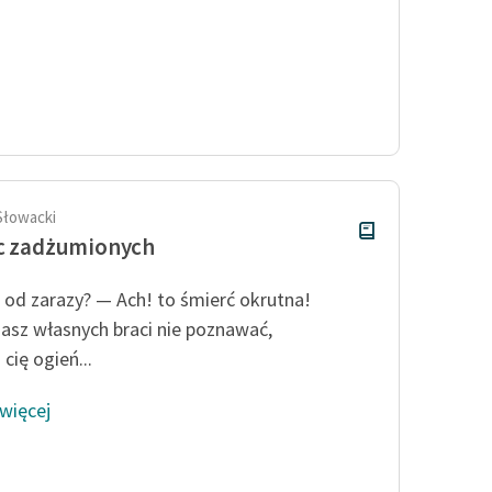
Słowacki
c zadżumionych
 od zarazy? — Ach! to śmierć okrutna!
asz własnych braci nie poznawać,
cię ogień...
 więcej