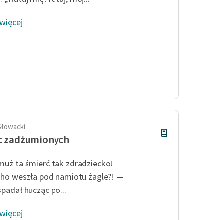
 więcej
Słowacki
c zadżumionych
uż ta śmierć tak zdradziecko!
cho weszła pod namiotu żagle?! —
padał hucząc po...
 więcej