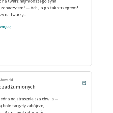
publicznej, lektur szkolnych
c na twarz najmłodszego syna
oraz Starego Testamentu
 zobaczyłem! — Ach, ja go tak strzegłem!
zy na twarzy...
Odkurzamy bohaterów
Szkoła Poezji Wolnych Lektur
 więcej
Słowacki
c zadżumionych
 jedna najstraszniejsza chwila —
ą bole targały zabójcze,
 „Ratuj mię! ratuj, mój...