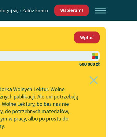
Wspieram!
aloguj się
/
Załóż konto
O nas
Wpłać
Lektur
Kontakt
O projekcie
600 000 zł
 piszących i
Zespół
dorką Wolnych Lektur. Wolne
Zasady wykorzystania
ych publikacji. Ale oni potrzebują
Wolnych Lektur
 Wolne Lektury, bo bez nas nie
Logotypy
ry, do potrzebnych materiałów,
ym w pracy, albo po prostu do
h Lektur
Materiały promocyjne
ry.
Polityka prywatności
w: Choroba