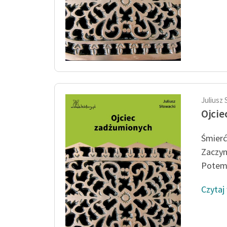
Juliusz 
Ojcie
Śmierć
Zaczyn
Potem 
Czytaj