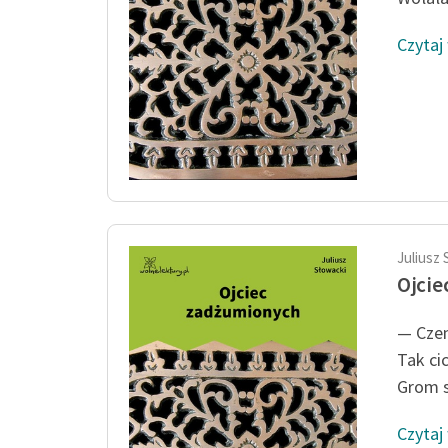
Czytaj
Juliusz 
Ojcie
— Czem
Tak ci
Grom s
Czytaj