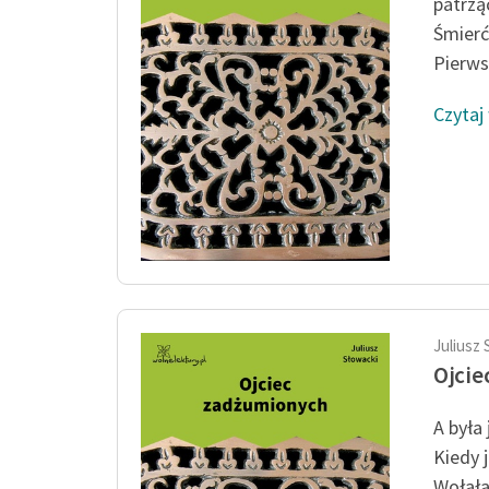
patrzą
Śmierć
Pierws
Czytaj
Juliusz 
Ojcie
A była
Kiedy j
Wołała: