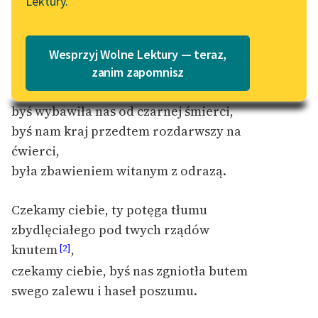
Lektury.
„Marzenie o Oriencie”
Katalog
Sophie Elkan
Katalog w formacie PDF
Blog
Wesprzyj Wolne Lektury — teraz,
zanim zapomnisz
Czekamy ciebie, czerwona zarazo,
Lektury szkolne i klasyka
byś wybawiła nas od czarnej śmierci,
literatury do słuchania dla
byś nam kraj przedtem rozdarwszy na
uczennic i uczniów z
ćwierci,
niepełnosprawnościami
była zbawieniem witanym z odrazą.
E-kolekcja lektur
szkolnych i literatury do
Czekamy ciebie, ty potęga tłumu
słuchania dla uczennic i
zbydlęciałego pod twych rządów
uczniów z
knutem
,
[2]
niepełnosprawnościami
czekamy ciebie, byś nas zgniotła butem
Feministyczne inspiracje.
swego zalewu i haseł poszumu.
Popularyzacja
skandynawskiej literatury