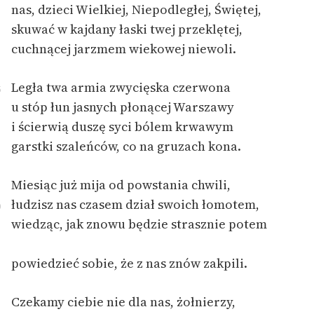
nas, dzieci Wielkiej, Niepodległej, Świętej,
Zespół
skuwać w kajdany łaski twej przeklętej,
cuchnącej jarzmem wiekowej niewoli.
Zasady wykorzystania
Wolnych Lektur
Legła twa armia zwycięska czerwona
5
u stóp łun jasnych płonącej Warszawy
Logotypy
i ścierwią duszę syci bólem krwawym
Materiały promocyjne
garstki szaleńców, co na gruzach kona.
Polityka prywatności
Miesiąc już mija od powstania chwili,
Regulamin biblioteki
łudzisz nas czasem dział swoich łomotem,
0
Dane fundacji i
wiedząc, jak znowu będzie strasznie potem
sprawozdania finansowe
powiedzieć sobie, że z nas znów zakpili.
Regulamin darowizn
Informacja o treściach
Czekamy ciebie nie dla nas, żołnierzy,
wrażliwych