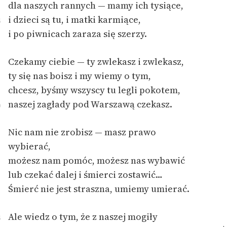
dla naszych rannych — mamy ich tysiące,
Deklaracja dostępności
i dzieci są tu, i matki karmiące,
5
i po piwnicach zaraza się szerzy.
Czekamy ciebie — ty zwlekasz i zwlekasz,
ty się nas boisz i my wiemy o tym,
chcesz, byśmy wszyscy tu legli pokotem,
naszej zagłady pod Warszawą czekasz.
0
Nic nam nie zrobisz — masz prawo
wybierać,
możesz nam pomóc, możesz nas wybawić
lub czekać dalej i śmierci zostawić…
Śmierć nie jest straszna, umiemy umierać.
Ale wiedz o tym, że z naszej mogiły
5