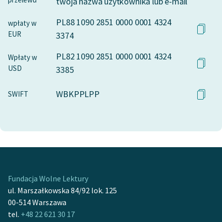
twoja nazwa użytkownika lub e-mail
PL88 1090 2851 0000 0001 4324
wpłaty w
EUR
3374
PL82 1090 2851 0000 0001 4324
Wpłaty w
USD
3385
WBKPPLPP
SWIFT
Fundacja Wolne Lektury
ul. Marszałkowska 84/92 lok. 125
00-514 Warszawa
tel.
+48 22 621 30 17