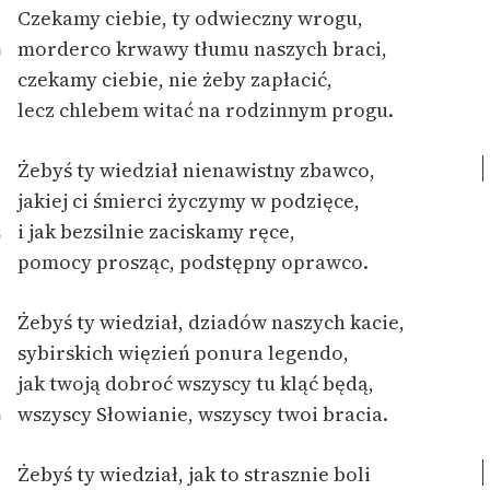
Czekamy ciebie, ty odwieczny wrogu,
feministycznej
morderco krwawy tłumu naszych braci,
0
Ręce pełne poezji
czekamy ciebie, nie żeby zapłacić,
lecz chlebem witać na rodzinnym progu.
Kolekcje edukacyjne
twórców przechodzących
do domeny publicznej,
Żebyś ty wiedział nienawistny zbawco,
lektur szkolnych oraz
jakiej ci śmierci życzymy w podzięce,
Starego Testamentu
i jak bezsilnie zaciskamy ręce,
5
Odkurzamy bohaterów
pomocy prosząc, podstępny oprawco.
Szkoła Poezji Wolnych
Żebyś ty wiedział, dziadów naszych kacie,
Lektur
sybirskich więzień ponura legendo,
O nas
jak twoją dobroć wszyscy tu kląć będą,
wszyscy Słowianie, wszyscy twoi bracia.
0
Kontakt
O projekcie
Żebyś ty wiedział, jak to strasznie boli