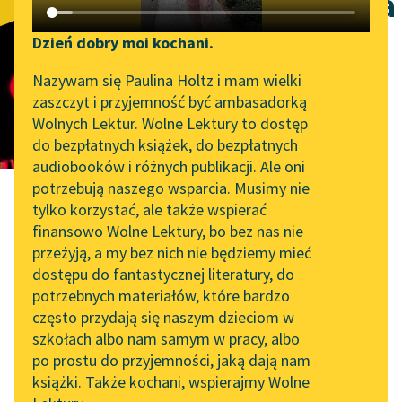
Czerwona zaraza
Katalog DAISY
Zgłoś brak utworu
Podkasty o książkach
Dzień dobry moi kochani.
Aktualności
Narzędzia
Nazywam się Paulina Holtz i mam wielki
zaszczyt i przyjemność być ambasadorką
Zapraszamy na spotkanie
Mapa Wolnych Lektur
Wolnych Lektur. Wolne Lektury to dostęp
online z tłumaczkami
do bezpłatnych książek, do bezpłatnych
Leśmianator
literatury skandynawskiej
audiobooków i różnych publikacji. Ale oni
potrzebują naszego wsparcia. Musimy nie
Przewodnik dla piszących i
Spotkanie z Katarzyną
tylko korzystać, ale także wspierać
czytających
Tunkiel w Oslo
finansowo Wolne Lektury, bo bez nas nie
przeżyją, a my bez nich nie będziemy mieć
Wolne Lektury na 32.
Józef Szczepański „Ziutek”
dostępu do fantastycznej literatury, do
Pol’and’Rock Festivalu
API
potrzebnych materiałów, które bardzo
Czerwona
„Kochanek Lady
OAI-PMH
często przydają się naszym dzieciom w
Chatterley” do słuchania
szkołach albo nam samym w pracy, albo
Widget Wolnych Lektur
na Wolnych Lekturach
po prostu do przyjemności, jaką dają nam
zaraza
[1]
książki. Także kochani, wspierajmy Wolne
Przypisy
Nowy audiobook –