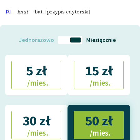
[2]
knut
— bat. [przypis edytorski]
Jednorazowo
Miesięcznie
5 zł
15 zł
/mies.
/mies.
30 zł
50 zł
/mies.
/mies.