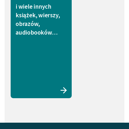
i wiele innych
książek, wierszy,
obrazów,
audiobooków…