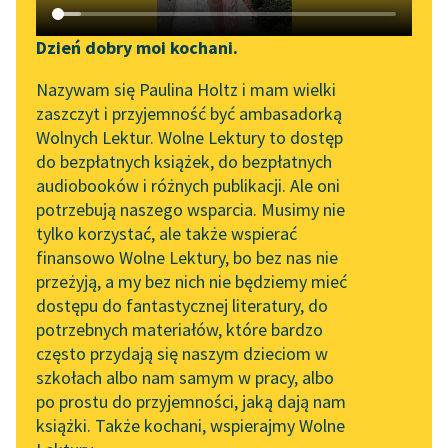
Katalog DAISY
Zgłoś brak utworu
Podkasty o książkach
Dzień dobry moi kochani.
Aktualności
Narzędzia
Nazywam się Paulina Holtz i mam wielki
zaszczyt i przyjemność być ambasadorką
„Prokurator Alicja Horn”
Mapa Wolnych Lektur
Wolnych Lektur. Wolne Lektury to dostęp
do słuchania
do bezpłatnych książek, do bezpłatnych
Leśmianator
audiobooków i różnych publikacji. Ale oni
pobierz książkę
Byliśmy częścią AI Impact
potrzebują naszego wsparcia. Musimy nie
Przewodnik dla piszących i
Lab
tylko korzystać, ale także wspierać
czytających
finansowo Wolne Lektury, bo bez nas nie
Zapraszamy na spotkanie
czytaj online
przeżyją, a my bez nich nie będziemy mieć
online z tłumaczkami
dostępu do fantastycznej literatury, do
literatury skandynawskiej
API
potrzebnych materiałów, które bardzo
Jeden z najbardziej znanych i najlepszych wierszy
Spotkanie z Katarzyną
OAI-PMH
często przydają się naszym dzieciom w
Shelleya, niekiedy zaliczany do najznakomitszych i
Tunkiel w Oslo
szkołach albo nam samym w pracy, albo
Widget Wolnych Lektur
najbardziej znanych wierszy w języku angielskim. Dzięki
po prostu do przyjemności, jaką dają nam
102. lata temu zmarł
swojej klasycznej, krótkiej formie sonetu oraz
książki. Także kochani, wspierajmy Wolne
Przypisy
Joseph Conrad
prostocie przekazu
Ozymandias
trafił do wielu antologii