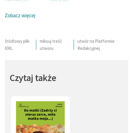
Sztuka (1)
Król (1)
Zobacz więcej
Pycha (1)
Pustynia (1)
źródłowy plik
miksuj treść
utwór na Platformie
XML
utworu
Redakcyjnej
Czytaj także