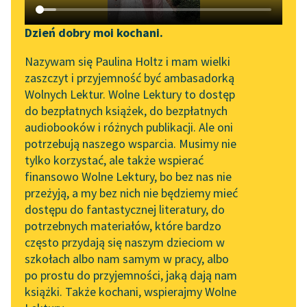
Katalog DAISY
Zgłoś brak utworu
Emilio Salgari
Podkasty o książkach
Dzień dobry moi kochani.
Czarny Korsarz
Aktualności
Narzędzia
Nazywam się Paulina Holtz i mam wielki
zaszczyt i przyjemność być ambasadorką
— Zatem powiem ci,
„Prokurator Alicja Horn”
Mapa Wolnych Lektur
Wolnych Lektur. Wolne Lektury to dostęp
caballero
, że my się
do słuchania
do bezpłatnych książek, do bezpłatnych
wcale nie boimy i nie
Leśmianator
audiobooków i różnych publikacji. Ale oni
damy się
Byliśmy częścią AI Impact
potrzebują naszego wsparcia. Musimy nie
Przewodnik dla piszących i
Lab
zaszlachtować...
tylko korzystać, ale także wspierać
czytających
finansowo Wolne Lektury, bo bez nas nie
Zapraszamy na spotkanie
Czytaj więcej
przeżyją, a my bez nich nie będziemy mieć
online z tłumaczkami
dostępu do fantastycznej literatury, do
literatury skandynawskiej
API
potrzebnych materiałów, które bardzo
Spotkanie z Katarzyną
OAI-PMH
często przydają się naszym dzieciom w
Tunkiel w Oslo
szkołach albo nam samym w pracy, albo
Emilio Salgari
Widget Wolnych Lektur
po prostu do przyjemności, jaką dają nam
Czarny Korsarz
102. lata temu zmarł
książki. Także kochani, wspierajmy Wolne
Przypisy
Joseph Conrad