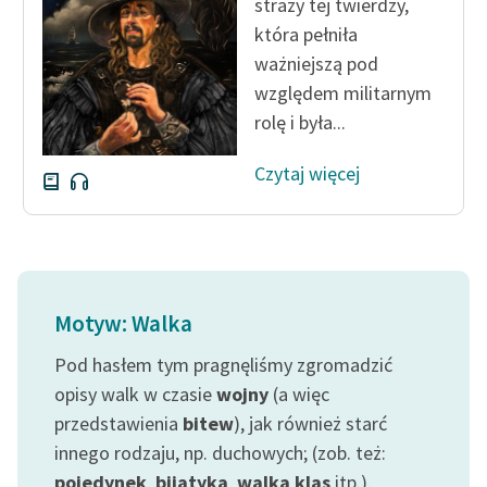
straży tej twierdzy,
która pełniła
ważniejszą pod
względem militarnym
rolę i była...
Czytaj więcej
Motyw: Walka
Pod hasłem tym pragnęliśmy zgromadzić
opisy walk w czasie
wojny
(a więc
przedstawienia
bitew
), jak również starć
innego rodzaju, np. duchowych; (zob. też:
pojedynek
,
bijatyka
,
walka klas
itp.).