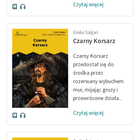
Czytaj więcej
Zasady wykorzystania
Wolnych Lektur
Emilio Salgari
Logotypy
Czarny Korsarz
Materiały promocyjne
Czarny Korsarz
Polityka prywatności
przedostał się do
Regulamin biblioteki
środka przez
rozerwany wybuchem
Dane fundacji i
mur, mijając gruzy i
sprawozdania finansowe
przewrócone działa...
Regulamin darowizn
Czytaj więcej
Informacja o treściach
wrażliwych
Deklaracja dostępności