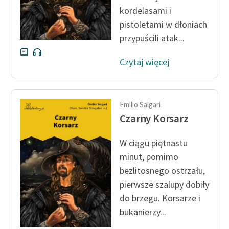
Ręce pełne poezji
kordelasami i
pistoletami w dłoniach
Kolekcje edukacyjne
przypuścili atak...
twórców przechodzących
do domeny publicznej,
Czytaj więcej
lektur szkolnych oraz
Starego Testamentu
Odkurzamy bohaterów
Emilio Salgari
Szkoła Poezji Wolnych
Czarny Korsarz
Lektur
W ciągu piętnastu
O nas
minut, pomimo
bezlitosnego ostrzału,
Kontakt
pierwsze szalupy dobiły
O projekcie
do brzegu. Korsarze i
bukanierzy...
Zespół