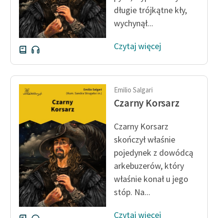
Ręce pełne poezji
długie trójkątne kły,
wychynął...
Kolekcje edukacyjne
twórców przechodzących
Czytaj więcej
do domeny publicznej,
lektur szkolnych oraz
Starego Testamentu
Emilio Salgari
Odkurzamy bohaterów
Czarny Korsarz
Szkoła Poezji Wolnych
Lektur
Czarny Korsarz
skończył właśnie
O nas
pojedynek z dowódcą
Kontakt
arkebuzerów, który
właśnie konał u jego
O projekcie
stóp. Na...
Zespół
Czytaj więcej