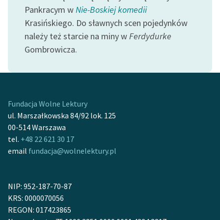
Pankracym w
Nie-Boskiej komedii
Krasińskiego. Do sławnych scen pojedynków
należy też starcie na miny w
Ferdydurke
Gombrowicza.
Fundacja Wolne Lektury
ul. Marszałkowska 84/92 lok. 125
00-514 Warszawa
tel.
+48 22 621 30 17
email
fundacja@wolnelektury.pl
NIP: 952-187-70-87
KRS: 0000070056
REGON: 017423865