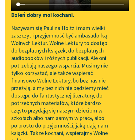
Katalog DAISY
Zgłoś brak utworu
Emilio Salgari
Podkasty o książkach
Dzień dobry moi kochani.
Czarny Korsarz
Aktualności
Narzędzia
Nazywam się Paulina Holtz i mam wielki
zaszczyt i przyjemność być ambasadorką
Gestem ręki dał znak,
„Prokurator Alicja Horn”
Mapa Wolnych Lektur
Wolnych Lektur. Wolne Lektury to dostęp
żeby wszyscy się
do słuchania
do bezpłatnych książek, do bezpłatnych
rozstąpili. Jego ruchy
Leśmianator
audiobooków i różnych publikacji. Ale oni
zdradzały niebywałą
Byliśmy częścią AI Impact
potrzebują naszego wsparcia. Musimy nie
Przewodnik dla piszących i
Lab
pewność siebie i...
tylko korzystać, ale także wspierać
czytających
finansowo Wolne Lektury, bo bez nas nie
Zapraszamy na spotkanie
Czytaj więcej
przeżyją, a my bez nich nie będziemy mieć
online z tłumaczkami
dostępu do fantastycznej literatury, do
literatury skandynawskiej
API
potrzebnych materiałów, które bardzo
Spotkanie z Katarzyną
OAI-PMH
często przydają się naszym dzieciom w
Tunkiel w Oslo
szkołach albo nam samym w pracy, albo
Emilio Salgari
Widget Wolnych Lektur
po prostu do przyjemności, jaką dają nam
Czarny Korsarz
102. lata temu zmarł
książki. Także kochani, wspierajmy Wolne
Przypisy
Joseph Conrad