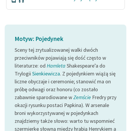
Zasady wykorzystania
Wolnych Lektur
Logotypy
Motyw: Pojedynek
Materiały promocyjne
Sceny tej zrytualizowanej walki dwóch
Polityka prywatności
przeciwników pojawiają się dość często w
literaturze: od
Hamleta
Shakespeare’a do
Regulamin biblioteki
Trylogii
Sienkiewicza
. Z pojedynkiem wiążą się
Dane fundacji i
liczne obyczaje i ceremonie; stanowić ma on
sprawozdania finansowe
próbę odwagi oraz honoru (co zostało
Regulamin darowizn
zabawnie sparodiowane w
Zemście
Fredry przy
okazji rysunku postaci Papkina). W arsenale
Informacja o treściach
broni wykorzystywanej w pojedynkach
wrażliwych
znajdziemy także słowo: warto tu wspomnieć
Deklaracja dostępności
szermierkę słowną między hrabią Henrykiem a