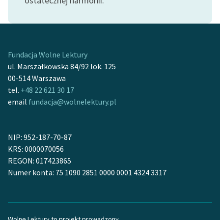
ostatecznej harmonii.
feministycznej
Ręce pełne poezji
Kolekcje edukacyjne
Fundacja Wolne Lektury
twórców przechodzących
ul. Marszałkowska 84/92 lok. 125
do domeny publicznej,
00-514 Warszawa
lektur szkolnych oraz
tel.
+48 22 621 30 17
Starego Testamentu
email
fundacja@wolnelektury.pl
Odkurzamy bohaterów
Szkoła Poezji Wolnych
NIP: 952-187-70-87
Lektur
KRS: 0000070056
REGON: 017423865
O nas
Numer konta: 75 1090 2851 0000 0001 4324 3317
Kontakt
O projekcie
Wolne Lektury to projekt prowadzony