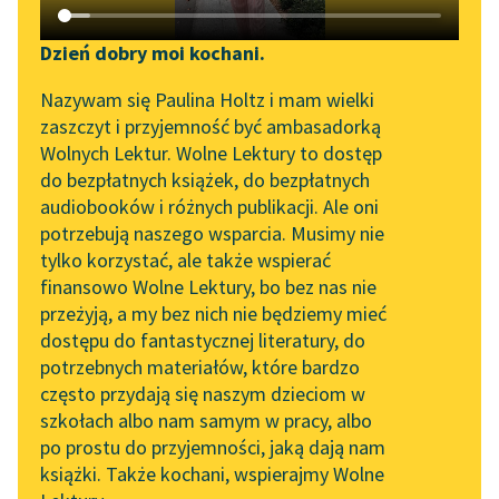
Katalog DAISY
Zgłoś brak utworu
Emilio Salgari
Podkasty o książkach
Dzień dobry moi kochani.
Czarny Korsarz
Aktualności
Narzędzia
Nazywam się Paulina Holtz i mam wielki
zaszczyt i przyjemność być ambasadorką
Dom był piękny, ale
Zapraszamy na spotkanie
Mapa Wolnych Lektur
Wolnych Lektur. Wolne Lektury to dostęp
ogród urodą przerastał
online z tłumaczkami
do bezpłatnych książek, do bezpłatnych
wszelkie wyobrażenia.
Leśmianator
literatury skandynawskiej
audiobooków i różnych publikacji. Ale oni
Rosnące w rzędach
potrzebują naszego wsparcia. Musimy nie
Przewodnik dla piszących i
Spotkanie z Katarzyną
szerokolistne,
tylko korzystać, ale także wspierać
czytających
Tunkiel w Oslo
ciemnozielone
finansowo Wolne Lektury, bo bez nas nie
bananowce...
przeżyją, a my bez nich nie będziemy mieć
Wolne Lektury na 32.
dostępu do fantastycznej literatury, do
Pol’and’Rock Festivalu
API
Czytaj więcej
potrzebnych materiałów, które bardzo
„Kochanek Lady
OAI-PMH
często przydają się naszym dzieciom w
Chatterley” do słuchania
szkołach albo nam samym w pracy, albo
Widget Wolnych Lektur
na Wolnych Lekturach
po prostu do przyjemności, jaką dają nam
książki. Także kochani, wspierajmy Wolne
Przypisy
Nowy audiobook –