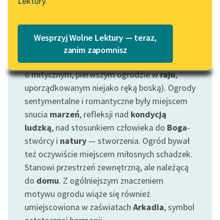
Lektury.
Motyw: Ogród
„Marzenie o Oriencie”
Katalog
Sophie Elkan
Zasadniczo ogród stanowi przeciwieństwo
Katalog w formacie PDF
dzikiej, nieokiełznanej przyrody. Tworzenie
Blog
Wesprzyj Wolne Lektury — teraz,
ogrodu to próba uporządkowania
natury
na
zanim zapomnisz
sposób ludzki (oczywiście trzeba pamiętać też
Lektury szkolne i klasyka
o mitycznym, pierwszym ogrodzie w
raju
,
literatury do słuchania dla
uporządkowanym niejako ręką boską). Ogrody
uczennic i uczniów z
sentymentalne i romantyczne były miejscem
niepełnosprawnościami
snucia
marzeń
, refleksji nad
kondycją
ludzką
, nad stosunkiem człowieka do
Boga
-
E-kolekcja lektur
szkolnych i literatury do
stwórcy i
natury
— stworzenia. Ogród bywał
słuchania dla uczennic i
też oczywiście miejscem miłosnych schadzek.
uczniów z
Stanowi przestrzeń zewnętrzną, ale należącą
niepełnosprawnościami
do
domu
. Z ogólniejszym znaczeniem
motywu ogrodu wiąże się również
Feministyczne inspiracje.
Popularyzacja
umiejscowiona w zaświatach
Arkadia
, symbol
skandynawskiej literatury