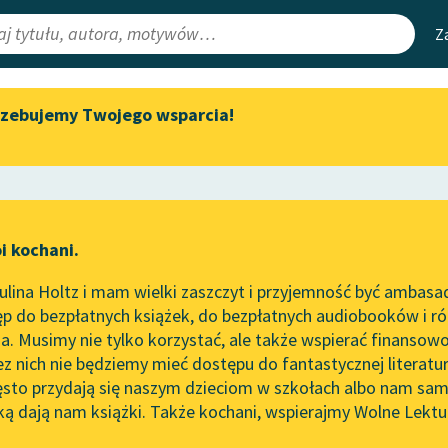
Z
rzebujemy Twojego wsparcia!
Aktualności
Narzędzia
e Lektury
Zapraszamy na spotkanie
Mapa Wolnych 
online z tłumaczkami
irmami
Leśmianator
literatury skandynawskiej
ewsletter
Przewodnik dla
Spotkanie z Katarzyną Tunkiel
i kochani.
czytających
w Oslo
lina Holtz i mam wielki zaszczyt i przyjemność być ambasa
Wolne Lektury na 32.
rze
Czarny Korsarz
p do bezpłatnych książek, do bezpłatnych audiobooków i różn
Pol’and’Rock Festivalu
API
. Musimy nie tylko korzystać, ale także wspierać finansowo
ce redakcyjne
„Kochanek Lady Chatterley”
OAI-PMH
ez nich nie będziemy mieć dostępu do fantastycznej literatu
do słuchania na Wolnych
ęsto przydają się naszym dzieciom w szkołach albo nam sam
Lekturach
Widget Wolnyc
ką dają nam książki. Także kochani, wspierajmy Wolne Lektu
oru
Nowy audiobook – „Marzenie
Przypisy
algari
Moty
o Oriencie” Sophie Elkan