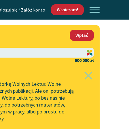
Wspieram!
aloguj się
/
Załóż konto
O nas
Wpłać
Lektur
Kontakt
O projekcie
600 000 zł
 piszących i
Zespół
dorką Wolnych Lektur. Wolne
Zasady wykorzystania
ych publikacji. Ale oni potrzebują
Wolnych Lektur
 Wolne Lektury, bo bez nas nie
Logotypy
ry, do potrzebnych materiałów,
ym w pracy, albo po prostu do
h Lektur
Materiały promocyjne
ry.
Polityka prywatności
w: Miłość