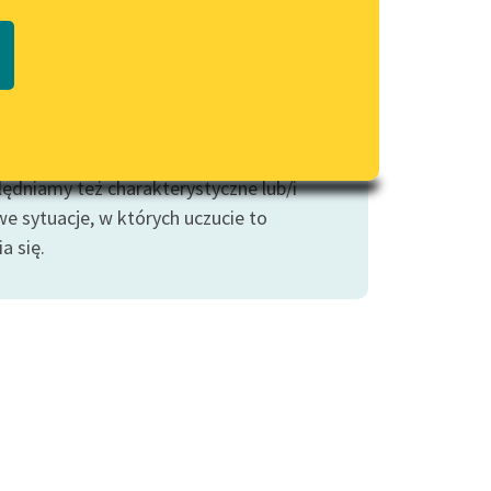
Regulamin biblioteki
 ten posiada również swe bardziej
macie PDF
Dane fundacji i sprawozdania
iczne wcielenia. Tym zaś, najbardziej
finansowe
ym, zaznaczamy najogólniejsze
Regulamin darowizn
iedzi, czym jest miłość (która przecież,
iadomo, nie jedno ma imię).
Informacja o treściach
wrażliwych
ędniamy też charakterystyczne lub/i
we sytuacje, w których uczucie to
Deklaracja dostępności
a się.