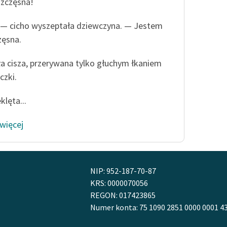
publicznej, lektur szkolnych
zczęsna!
oraz Starego Testamentu
— cicho wyszeptała dziewczyna. — Jestem
Odkurzamy bohaterów
zęsna.
Szkoła Poezji Wolnych Lektur
a cisza, przerywana tylko głuchym łkaniem
czki.
klęta...
 więcej
NIP: 952-187-70-87
KRS: 0000070056
REGON: 017423865
Numer konta: 75 1090 2851 0000 0001 4