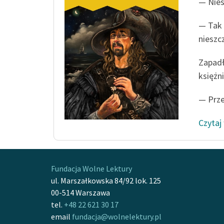
— Nies
— Tak 
nieszc
Zapadł
księżni
— Prze
Czytaj
Fundacja Wolne Lektury
ul. Marszałkowska 84/92 lok. 125
00-514 Warszawa
tel.
+48 22 621 30 17
email
fundacja@wolnelektury.pl