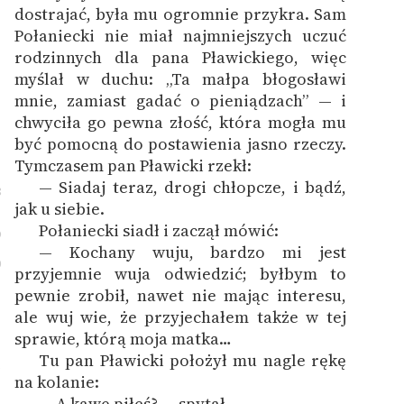
dostrajać, była mu ogromnie przykra. Sam
Połaniecki nie miał najmniejszych uczuć
rodzinnych dla pana Pławickiego, więc
myślał w duchu: „Ta małpa błogosławi
mnie, zamiast gadać o pieniądzach” — i
chwyciła go pewna złość, która mogła mu
być pomocną do postawienia jasno rzeczy.
Tymczasem pan Pławicki rzekł:
— Siadaj teraz, drogi chłopcze, i bądź,
8
jak u siebie.
Połaniecki siadł i zaczął mówić:
9
— Kochany wuju, bardzo mi jest
0
przyjemnie wuja odwiedzić; byłbym to
pewnie zrobił, nawet nie mając interesu,
ale wuj wie, że przyjechałem także w tej
sprawie, którą moja matka…
Tu pan Pławicki położył mu nagle rękę
1
na kolanie:
— A kawę piłeś? — spytał.