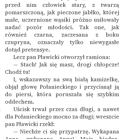
przed nim człowiek stary, z twarzą
pomarszczoną, jak pieczone jabłko, której
małe, uczernione wąsiki próżno usiłowały
nadać pozór młodości. Tak one, jak
również czarna, zaczesana z boku
czupryna, oznaczały tylko niewygasłe
dotąd pretensye.
Lecz pan Pławicki otworzył ramiona:
7
— Stach! Jak się masz, drogi chłopcze!
8
Chodź tu!
I, wskazawszy na swą białą kamizelkę,
9
objął głowę Połanieckiego i przycisnął ją
do piersi, która poruszała się szybkim
oddechem.
Uścisk trwał przez czas długi, a nawet
0
dla Połanieckiego mocno za długi; wreszcie
pan Pławicki rzekł:
— Niechże ci się przypatrzę. Wykapana
1
Anna, wykapana Anna! Moja biedna,