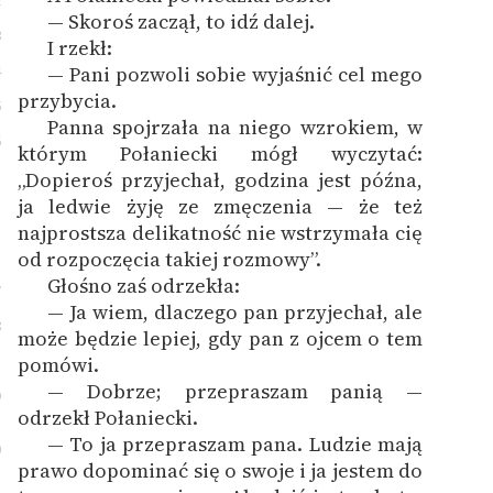
2
— Skoroś zaczął, to idź dalej.
3
I rzekł:
4
— Pani pozwoli sobie wyjaśnić cel mego
przybycia.
5
Panna spojrzała na niego wzrokiem, w
6
którym Połaniecki mógł wyczytać:
„Dopieroś przyjechał, godzina jest późna,
ja ledwie żyję ze zmęczenia — że też
najprostsza delikatność nie wstrzymała cię
od rozpoczęcia takiej rozmowy”.
Głośno zaś odrzekła:
7
— Ja wiem, dlaczego pan przyjechał, ale
8
może będzie lepiej, gdy pan z ojcem o tem
pomówi.
— Dobrze; przepraszam panią —
9
odrzekł Połaniecki.
— To ja przepraszam pana. Ludzie mają
0
prawo dopominać się o swoje i ja jestem do