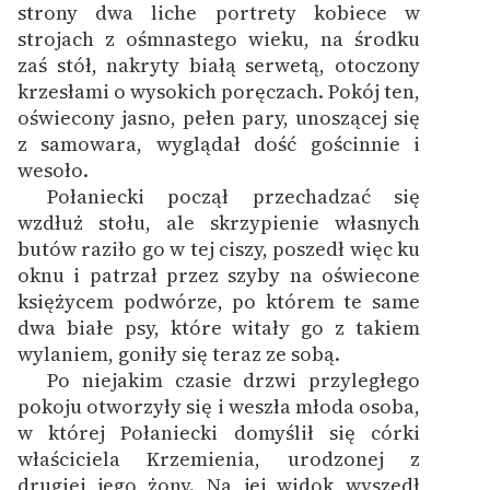
strony dwa liche portrety kobiece w
strojach z ośmnastego wieku, na środku
zaś stół, nakryty białą serwetą, otoczony
krzesłami o wysokich poręczach. Pokój ten,
oświecony jasno, pełen pary, unoszącej się
z samowara, wyglądał dość gościnnie i
wesoło.
Połaniecki począł przechadzać się
wzdłuż stołu, ale skrzypienie własnych
butów raziło go w tej ciszy, poszedł więc ku
oknu i patrzał przez szyby na oświecone
księżycem podwórze, po którem te same
dwa białe psy, które witały go z takiem
wylaniem, goniły się teraz ze sobą.
Po niejakim czasie drzwi przyległego
pokoju otworzyły się i weszła młoda osoba,
w której Połaniecki domyślił się córki
właściciela Krzemienia, urodzonej z
drugiej jego żony. Na jej widok wyszedł