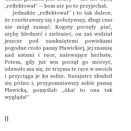
„reflektował” — bom nie po to przyjechał.
Jednakże „reflektował” i to tak dalece,
1
że rozebrawszy się i położywszy, długi czas
nie mógł zasnąć. Koguty poczęły piać,
szyby blednieć i zielenieć, on zaś widział
jeszcze pod zamkniętemi powiekami
pogodne czoło panny Pławickiej, jej znamię
nad ustami i ręce, nalewające herbatę.
Potem, gdy już sen począł go morzyć,
zdawało mu się, że trzyma te ręce w swoich
i przyciąga je ku sobie. Nazajutrz zbudził
się późno i, przypomniawszy sobie pannę
Pławicką, pomyślał: „Aha! to ona tak
wygląda!”
II