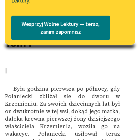
Lektury.
Katalog
Blog
Katalog w formacie PDF
Wesprzyj Wolne Lektury — teraz,
Lektury szkolne i klasyka
zanim zapomnisz
literatury do słuchania dla
Tom I
uczennic i uczniów z
niepełnosprawnościami
E-kolekcja lektur
I
szkolnych i literatury do
słuchania dla uczennic i
Była godzina pierwsza po północy, gdy
uczniów z
Połaniecki zbliżał się do dworu w
niepełnosprawnościami
Krzemieniu. Za swoich dziecinnych lat był
Feministyczne inspiracje.
on dwukrotnie w tej wsi, dokąd jego matka,
Popularyzacja
daleka krewna pierwszej żony dzisiejszego
skandynawskiej literatury
właściciela Krzemienia, woziła go na
feministycznej
wakacye. Połaniecki usiłował teraz