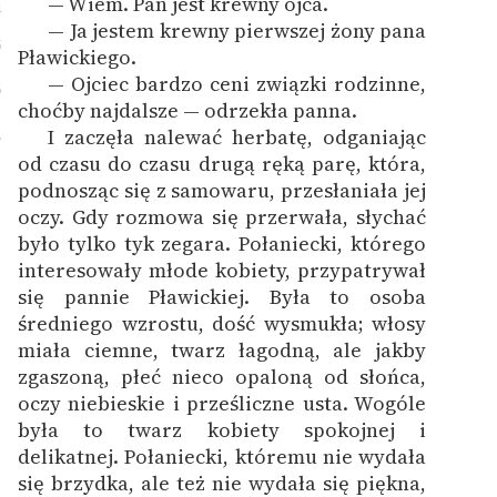
— Wiem. Pan jest krewny ojca.
4
— Ja jestem krewny pierwszej żony pana
5
Pławickiego.
— Ojciec bardzo ceni związki rodzinne,
6
choćby najdalsze — odrzekła panna.
I zaczęła nalewać herbatę, odganiając
7
od czasu do czasu drugą ręką parę, która,
podnosząc się z samowaru, przesłaniała jej
oczy. Gdy rozmowa się przerwała, słychać
było tylko tyk zegara. Połaniecki, którego
interesowały młode kobiety, przypatrywał
się pannie Pławickiej. Była to osoba
średniego wzrostu, dość wysmukła; włosy
miała ciemne, twarz łagodną, ale jakby
zgaszoną, płeć nieco opaloną od słońca,
oczy niebieskie i prześliczne usta. Wogóle
była to twarz kobiety spokojnej i
delikatnej. Połaniecki, któremu nie wydała
się brzydka, ale też nie wydała się piękna,