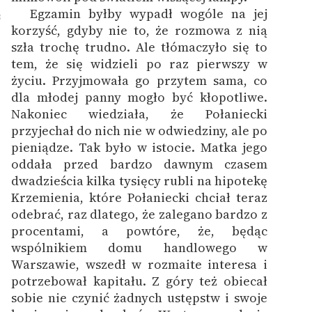
Egzamin byłby wypadł wogóle na jej
8
korzyść, gdyby nie to, że rozmowa z nią
szła trochę trudno. Ale tłómaczyło się to
tem, że się widzieli po raz pierwszy w
życiu. Przyjmowała go przytem sama, co
dla młodej panny mogło być kłopotliwe.
Nakoniec wiedziała, że Połaniecki
przyjechał do nich nie w odwiedziny, ale po
pieniądze. Tak było w istocie. Matka jego
oddała przed bardzo dawnym czasem
dwadzieścia kilka tysięcy rubli na hipotekę
Krzemienia, które Połaniecki chciał teraz
odebrać, raz dlatego, że zalegano bardzo z
procentami, a powtóre, że, będąc
wspólnikiem domu handlowego w
Warszawie, wszedł w rozmaite interesa i
potrzebował kapitału. Z góry też obiecał
sobie nie czynić żadnych ustępstw i swoje