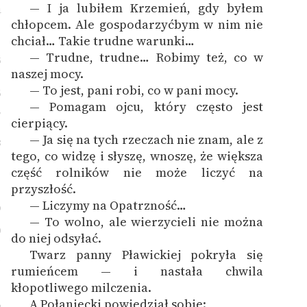
— I ja lubiłem Krzemień, gdy byłem
4
chłopcem. Ale gospodarzyćbym w nim nie
chciał… Takie trudne warunki…
— Trudne, trudne… Robimy też, co w
5
naszej mocy.
— To jest, pani robi, co w pani mocy.
6
— Pomagam ojcu, który często jest
7
cierpiący.
— Ja się na tych rzeczach nie znam, ale z
8
tego, co widzę i słyszę, wnoszę, że większa
część rolników nie może liczyć na
przyszłość.
— Liczymy na Opatrzność…
9
— To wolno, ale wierzycieli nie można
0
do niej odsyłać.
Twarz panny Pławickiej pokryła się
1
rumieńcem — i nastała chwila
kłopotliwego milczenia.
A Połaniecki powiedział sobie: