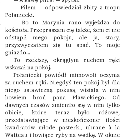
2
— Piłem — odpowiedział zbity z tropu
3
Połaniecki.
— Bo to Marynia rano wyjeżdża do
4
kościoła. Przepraszam cię także, żem ci nie
odstąpił mego pokoju, ale ja, stary,
przyzwyczaiłem się tu spać. To moje
gniazdo…
To rzekłszy, okrągłym ruchem ręki
5
wskazał na pokój.
Połaniecki powiódł mimowoli oczyma
6
za ruchem ręki. Niegdyś ten pokój był dla
niego ustawiczną pokusą, wisiała w nim
bowiem broń pana Pławickiego. Od
dawnych czasów zmieniło się w nim tylko
obicie, które teraz było różowe,
przedstawiające w nieskończonej ilości
kwadratów młode pasterki, ubrane à la
Watteau i łowiące ryby na wędkę. W oknie