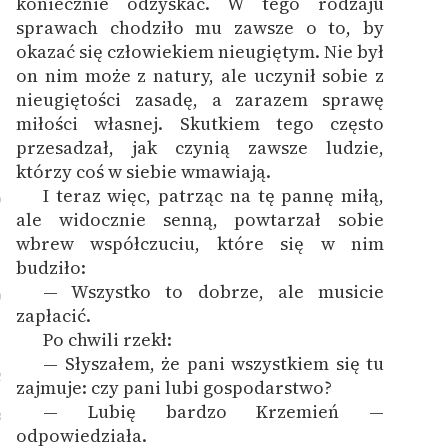
koniecznie odzyskać. W tego rodzaju
sprawach chodziło mu zawsze o to, by
okazać się człowiekiem nieugiętym. Nie był
on nim może z natury, ale uczynił sobie z
nieugiętości zasadę, a zarazem sprawę
miłości własnej. Skutkiem tego często
przesadzał, jak czynią zawsze ludzie,
którzy coś w siebie wmawiają.
I teraz więc, patrząc na tę pannę miłą,
9
ale widocznie senną, powtarzał sobie
wbrew współczuciu, które się w nim
budziło:
— Wszystko to dobrze, ale musicie
0
zapłacić.
Po chwili rzekł:
1
— Słyszałem, że pani wszystkiem się tu
2
zajmuje: czy pani lubi gospodarstwo?
— Lubię bardzo Krzemień —
3
odpowiedziała.