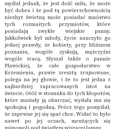
myślał jednak, że jest dość miła, że może
być dobra i że pod tą powierzchownością
niezbyt świetną może posiadać mnóstwo
tych rozmaitych przymiotów, które
posiadają zwykle wiejskie panny.
Jakkolwiek był młody, życie nauczyło go
jednej prawdy, że kobiety, przy bliższem
poznaniu, wogóle zyskują, mężczyźni
wogóle tracą. Słyszał także o pannie
Pławickiej, że całe gospodarstwo w
Krzemieniu, prawie zresztą zrujnowane,
polega na jej głowie, i że to jest jedna z
najbardziej zapracowanych istot na
świecie. Otóż w stosunku do tych kłopotów,
które musiały ją obarczać, wydała mu się
spokojną i pogodną. Prócz tego pomyślał,
że zapewne jej się spać chce. Widać to było
nawet po jej oczach, mrużących się
mimowoli pod światłem wiszącej lampy.