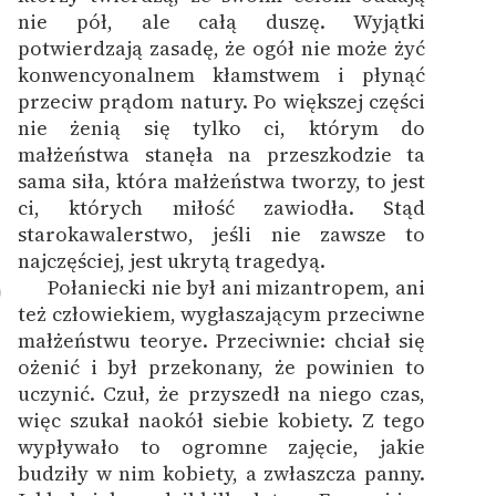
nie pół, ale całą duszę. Wyjątki
potwierdzają zasadę, że ogół nie może żyć
konwencyonalnem kłamstwem i płynąć
przeciw prądom natury. Po większej części
nie żenią się tylko ci, którym do
małżeństwa stanęła na przeszkodzie ta
sama siła, która małżeństwa tworzy, to jest
ci, których miłość zawiodła. Stąd
starokawalerstwo, jeśli nie zawsze to
najczęściej, jest ukrytą tragedyą.
Połaniecki nie był ani mizantropem, ani
0
też człowiekiem, wygłaszającym przeciwne
małżeństwu teorye. Przeciwnie: chciał się
ożenić i był przekonany, że powinien to
uczynić. Czuł, że przyszedł na niego czas,
więc szukał naokół siebie kobiety. Z tego
wypływało to ogromne zajęcie, jakie
budziły w nim kobiety, a zwłaszcza panny.