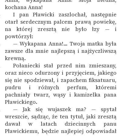
kochana Anna!
I pan Pławicki zaszlochał, następnie
2
otarł serdecznym palcem prawą powiekę,
na której zresztą nie było łzy — i
powtórzył:
— Wykapana Anna!… Twoja matka była
3
zawsze dla mnie najlepszą i najżyczliwszą
krewną.
Połaniecki stał przed nim zmieszany,
4
oraz nieco odurzony i przyjęciem, jakiego
się nie spodziewał, i zapachem fiksatuaru,
pudru i różnych perfum, któremi
pachniały twarz, wąsy i kamizelka pana
Pławickiego.
— Jak się wujaszek ma? — spytał
5
wreszcie, sądząc, że ten tytuł, jaki zresztą
dawał w latach dziecinnych panu
Pławickiemu, będzie najlepiej odpowiadał