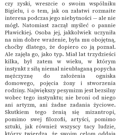
czy zyski, wreszcie o swoim wspólniku
Bigielu, i o tem, jak on załatwi rozmaite
interesa podczas jego niebytności — ale nie
mógł. Natomiast zaczął myśleć o pannie
Pławickiej. Osoba jej, jakkolwiek uczyniła
na nim dobre wrażenie, była mu obojętną,
choćby dlatego, że dopiero co ją poznał.
Ale zajęła go, jako typ. Miał lat trzydzieści
kilka, był zatem w wieku, w którym
instynkt z siłą niemal nieubłaganą popycha
mężczyznę do założenia ogniska
domowego, pojęcia żony i stworzenia
rodziny. Największy pesymizm jest bezsilny
wobec tego instynktu; nie broni od niego
ani artyzm, ani żadne zadania życiowe.
Skutkiem tego żenią się mizantropi,
pomimo swej filozofii, artyści, pomimo
sztuki, jak również wszyscy tacy ludzie,
którzy twierdzą, że swoim celom oddają