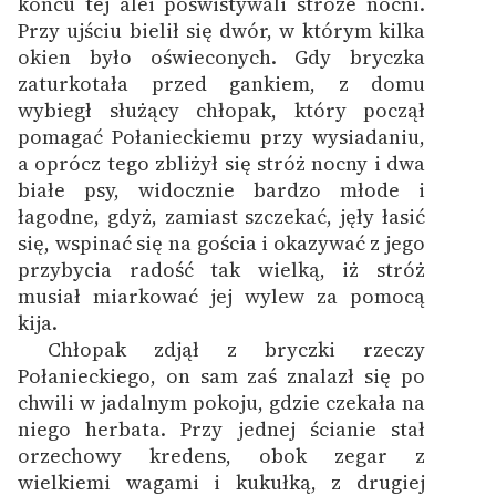
końcu tej alei poświstywali stróże nocni.
Przy ujściu bielił się dwór, w którym kilka
okien było oświeconych. Gdy bryczka
zaturkotała przed gankiem, z domu
wybiegł służący chłopak, który począł
pomagać Połanieckiemu przy wysiadaniu,
a oprócz tego zbliżył się stróż nocny i dwa
białe psy, widocznie bardzo młode i
łagodne, gdyż, zamiast szczekać, jęły łasić
się, wspinać się na gościa i okazywać z jego
przybycia radość tak wielką, iż stróż
musiał miarkować jej wylew za pomocą
kija.
Chłopak zdjął z bryczki rzeczy
Połanieckiego, on sam zaś znalazł się po
chwili w jadalnym pokoju, gdzie czekała na
niego herbata. Przy jednej ścianie stał
orzechowy kredens, obok zegar z
wielkiemi wagami i kukułką, z drugiej