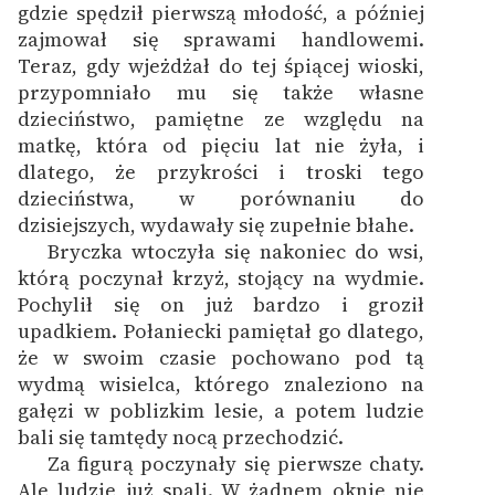
gdzie spędził pierwszą młodość, a później
zajmował się sprawami handlowemi.
Zasady wykorzystania
Teraz, gdy wjeżdżał do tej śpiącej wioski,
Wolnych Lektur
przypomniało mu się także własne
Logotypy
dzieciństwo, pamiętne ze względu na
matkę, która od pięciu lat nie żyła, i
Materiały promocyjne
dlatego, że przykrości i troski tego
dzieciństwa, w porównaniu do
Polityka prywatności
dzisiejszych, wydawały się zupełnie błahe.
Regulamin biblioteki
Bryczka wtoczyła się nakoniec do wsi,
którą poczynał krzyż, stojący na wydmie.
Dane fundacji i
Pochylił się on już bardzo i groził
sprawozdania finansowe
upadkiem. Połaniecki pamiętał go dlatego,
że w swoim czasie pochowano pod tą
Regulamin darowizn
wydmą wisielca, którego znaleziono na
Informacja o treściach
gałęzi w poblizkim lesie, a potem ludzie
wrażliwych
bali się tamtędy nocą przechodzić.
Za figurą poczynały się pierwsze chaty.
Deklaracja dostępności
Ale ludzie już spali. W żadnem oknie nie