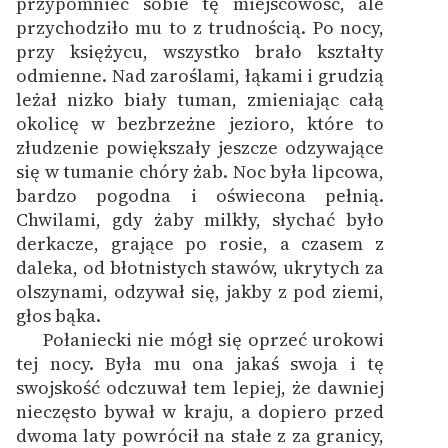
przypomnieć sobie tę miejscowość, ale
Ręce pełne poezji
przychodziło mu to z trudnością. Po nocy,
przy księżycu, wszystko brało kształty
Kolekcje edukacyjne
odmienne. Nad zaroślami, łąkami i grudzią
twórców przechodzących
leżał nizko biały tuman, zmieniając całą
do domeny publicznej,
okolicę w bezbrzeżne jezioro, które to
lektur szkolnych oraz
złudzenie powiększały jeszcze odzywające
Starego Testamentu
się w tumanie chóry żab. Noc była lipcowa,
Odkurzamy bohaterów
bardzo pogodna i oświecona pełnią.
Chwilami, gdy żaby milkły, słychać było
Szkoła Poezji Wolnych
derkacze, grające po rosie, a czasem z
Lektur
daleka, od błotnistych stawów, ukrytych za
olszynami, odzywał się, jakby z pod ziemi,
O nas
głos bąka.
Kontakt
Połaniecki nie mógł się oprzeć urokowi
tej nocy. Była mu ona jakaś swoja i tę
O projekcie
swojskość odczuwał tem lepiej, że dawniej
nieczęsto bywał w kraju, a dopiero przed
Zespół
dwoma laty powrócił na stałe z za granicy,