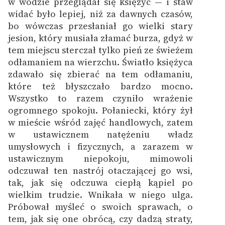
w wodzie przeglądał się księżyc — i staw
widać było lepiej, niż za dawnych czasów,
bo wówczas przesłaniał go wielki stary
jesion, który musiała złamać burza, gdyż w
tem miejscu sterczał tylko pień ze świeżem
odłamaniem na wierzchu. Światło księżyca
zdawało się zbierać na tem odłamaniu,
które też błyszczało bardzo mocno.
Wszystko to razem czyniło wrażenie
ogromnego spokoju. Połaniecki, który żył
w mieście wśród zajęć handlowych, zatem
w ustawicznem natężeniu władz
umysłowych i fizycznych, a zarazem w
ustawicznym niepokoju, mimowoli
odczuwał ten nastrój otaczającej go wsi,
tak, jak się odczuwa ciepłą kąpiel po
wielkim trudzie. Wnikała w niego ulga.
Próbował myśleć o swoich sprawach, o
tem, jak się one obrócą, czy dadzą straty,