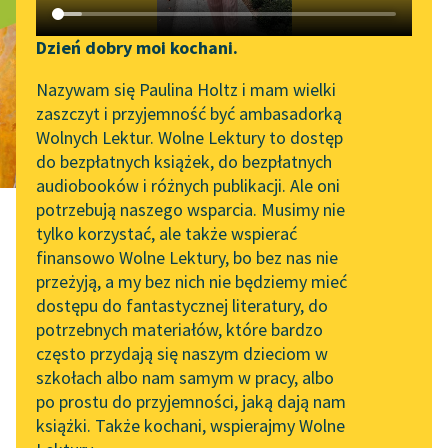
Rodzina
Katalog DAISY
Zgłoś brak utworu
Połanieckich
Podkasty o książkach
Dzień dobry moi kochani.
Aktualności
Narzędzia
Nazywam się Paulina Holtz i mam wielki
zaszczyt i przyjemność być ambasadorką
„Prokurator Alicja Horn”
Mapa Wolnych Lektur
Wolnych Lektur. Wolne Lektury to dostęp
do słuchania
do bezpłatnych książek, do bezpłatnych
Leśmianator
audiobooków i różnych publikacji. Ale oni
Byliśmy częścią AI Impact
potrzebują naszego wsparcia. Musimy nie
Przewodnik dla piszących i
Lab
tylko korzystać, ale także wspierać
czytających
finansowo Wolne Lektury, bo bez nas nie
Zapraszamy na spotkanie
przeżyją, a my bez nich nie będziemy mieć
online z tłumaczkami
Henryk Sienkiewicz
dostępu do fantastycznej literatury, do
literatury skandynawskiej
API
potrzebnych materiałów, które bardzo
Rodzina
Spotkanie z Katarzyną
OAI-PMH
często przydają się naszym dzieciom w
Tunkiel w Oslo
szkołach albo nam samym w pracy, albo
Widget Wolnych Lektur
po prostu do przyjemności, jaką dają nam
102. lata temu zmarł
Połanieckich
książki. Także kochani, wspierajmy Wolne
Przypisy
Joseph Conrad