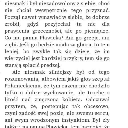
7
niesmak i był niezadowolony z siebie, choć
nie chciał wewnętrznie tego przyznać.
Począł nawet wmawiać w siebie, że dobrze
zrobił, gdyż przyjechał tu nie dla
prawienia grzeczności, ale po pieniądze.
Co mu panna Pławicka? Ani go grzeje, ani
ziębi. Jeśli go będzie miała za gbura, to tem
lepiej, bo zwykle tak się dzieje, że im
wierzyciel jest bardziej przykry, tem się go
starają spłacić prędzej.
Ale niesmak silniejszy był od tego
8
rozumowania, albowiem jakiś głos szeptał
Połanieckiemu, że tym razem nie chodziło
tylko o dobre wychowanie, ale trochę o
litość nad zmęczoną kobietą. Odczuwał
przytem, że, postępując tak obcesowo,
czyni zadość swej pozie, nie swemu sercu,
ani swym wrodzonym instynktom. Był zły
także i na pannę Pławicką, tem bardziej, że