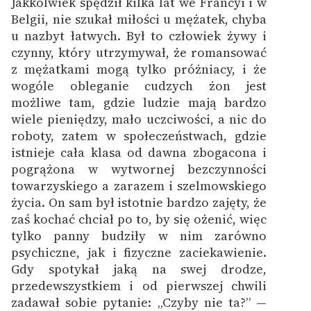
Jakkolwiek spędził kilka lat we Francyi i w
Belgii, nie szukał miłości u mężatek, chyba
u nazbyt łatwych. Był to człowiek żywy i
czynny, który utrzymywał, że romansować
z mężatkami mogą tylko próżniacy, i że
wogóle obleganie cudzych żon jest
możliwe tam, gdzie ludzie mają bardzo
wiele pieniędzy, mało uczciwości, a nic do
roboty, zatem w społeczeństwach, gdzie
istnieje cała klasa od dawna zbogacona i
pogrążona w wytwornej bezczynności
towarzyskiego a zarazem i szelmowskiego
życia. On sam był istotnie bardzo zajęty, że
zaś kochać chciał po to, by się ożenić, więc
tylko panny budziły w nim zarówno
psychiczne, jak i fizyczne zaciekawienie.
Gdy spotykał jaką na swej drodze,
przedewszystkiem i od pierwszej chwili
zadawał sobie pytanie: „Czyby nie ta?” —