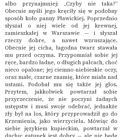
albo przynajmniej: „Czyby nie taka?”
Obecnie myśli jego kręciły się w podobny
sposób koło panny Pławickiej. Poprzednio
słyszał o niej wiele od jej krewnej,
zamieszkałej w Warszawie — i słyszał
rzeczy dobre, a nawet wzruszające.
Obecnie jej cicha, łagodna twarz stawała
mu przed oczyma. Przypomniał sobie jej
ręce, bardzo ładne, o długich palcach, choć
nieco opalone; jej ciemno-niebieskie oczy,
oraz małe, czarne znamię, które miała nad
ustami. Podobał mu się także jej głos.
Przytem, jakkolwiek powtarzał sobie
przyrzeczenie, że nie poczyni żadnych
ustępstw i musi swoje odebrać, jednakże
zły był na los, który przyprowadził go do
Krzemienia, jako wierzyciela. Mówiąc do
siebie językiem kupieckim, powtarzał w
duchu: gatunek jest dobry — ale nie będę