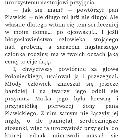
uroczystemu nastrojowi przyjęcia.
— Jak się mam? — powtórzył pan
6
Pławicki — nie długo mi już! nie długo! Ale
właśnie dlatego witam cię tem serdeczniej
w moim domu… po ojcowsku!… I jeśli
błogosławieństwo człowieka, stojącego
nad grobem, a zarazem najstarszego
członka rodziny, ma w twoich oczach jaką
cenę, to ci je daję.
I, chwyciwszy powtórnie za głowę
7
Połanieckiego, ucałował ją i przeżegnał.
Młody człowiek zmieszał się jeszcze
bardziej i na twarzy jego odbił się
przymus. Matka jego była krewną i
przyjaciółką pierwszej żony pana
Pławickiego. Z nim samym nie łączyły jej
nigdy, o ile pamiętał, serdeczniejsze
stosunki, więc ta uroczystość przyjęcia, do
której jednak mimowoli musiał się