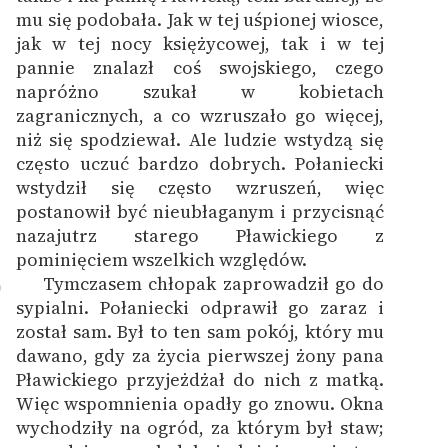
mu się podobała. Jak w tej uśpionej wiosce,
jak w tej nocy księżycowej, tak i w tej
pannie znalazł coś swojskiego, czego
napróżno szukał w kobietach
zagranicznych, a co wzruszało go więcej,
niż się spodziewał. Ale ludzie wstydzą się
często uczuć bardzo dobrych. Połaniecki
wstydził się często wzruszeń, więc
postanowił być nieubłaganym i przycisnąć
nazajutrz starego Pławickiego z
pominięciem wszelkich względów.
Tymczasem chłopak zaprowadził go do
9
sypialni. Połaniecki odprawił go zaraz i
został sam. Był to ten sam pokój, który mu
dawano, gdy za życia pierwszej żony pana
Pławickiego przyjeżdżał do nich z matką.
Więc wspomnienia opadły go znowu. Okna
wychodziły na ogród, za którym był staw;