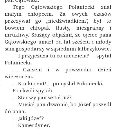
Tego Gątowskiego Połaniecki znał
0
małym chłopcem. Za owych czasów
przezywał go „niedźwiadkiem”, był to
bowiem chłopak tłusty, niezgrabny i
mrukliwy. Służący objaśnił, że ojciec pana
Gątowskiego umarł od lat sześciu i młody
sam gospodarzy w sąsiednim Jałbrzykowie.
— I przyjeżdża tu co niedziela? — spytał
1
Połaniecki.
— Czasem i w powszedni dzień
2
wieczorem.
— Konkurent! — pomyślał Połaniecki.
3
Po chwili spytał:
4
— Starszy pan wstał już?
5
— Musiał pan dzwonić, bo Józef poszedł
do pana.
6
— Jaki Józef?
7
— Kamerdyner.