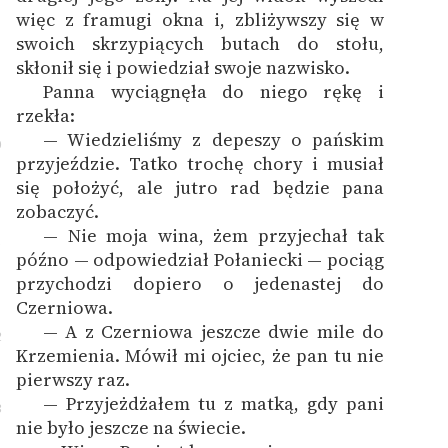
więc z framugi okna i, zbliżywszy się w
swoich skrzypiących butach do stołu,
skłonił się i powiedział swoje nazwisko.
Panna wyciągnęła do niego rękę i
rzekła:
— Wiedzieliśmy z depeszy o pańskim
0
przyjeździe. Tatko trochę chory i musiał
się położyć, ale jutro rad będzie pana
zobaczyć.
— Nie moja wina, żem przyjechał tak
1
późno — odpowiedział Połaniecki — pociąg
przychodzi dopiero o jedenastej do
Czerniowa.
— A z Czerniowa jeszcze dwie mile do
2
Krzemienia. Mówił mi ojciec, że pan tu nie
pierwszy raz.
— Przyjeżdżałem tu z matką, gdy pani
3
nie było jeszcze na świecie.