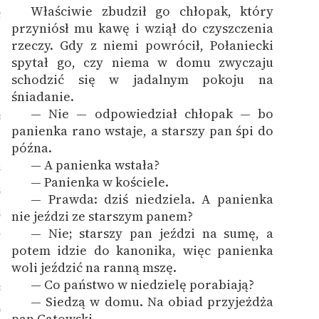
Właściwie zbudził go chłopak, który
2
przyniósł mu kawę i wziął do czyszczenia
rzeczy. Gdy z niemi powrócił, Połaniecki
spytał go, czy niema w domu zwyczaju
schodzić się w jadalnym pokoju na
śniadanie.
— Nie — odpowiedział chłopak — bo
3
panienka rano wstaje, a starszy pan śpi do
późna.
— A panienka wstała?
4
— Panienka w kościele.
5
— Prawda: dziś niedziela. A panienka
6
nie jeździ ze starszym panem?
— Nie; starszy pan jeździ na sumę, a
7
potem idzie do kanonika, więc panienka
woli jeździć na ranną mszę.
— Co państwo w niedzielę porabiają?
8
— Siedzą w domu. Na obiad przyjeżdża
9
pan Gątowski.