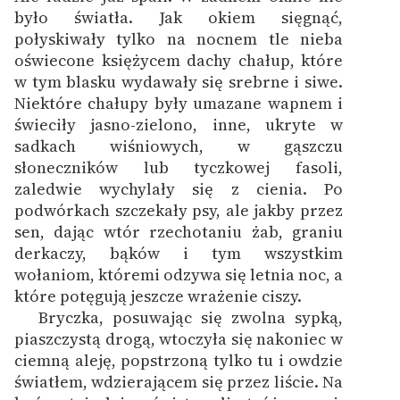
było światła. Jak okiem sięgnąć,
połyskiwały tylko na nocnem tle nieba
oświecone księżycem dachy chałup, które
w tym blasku wydawały się srebrne i siwe.
Niektóre chałupy były umazane wapnem i
świeciły jasno-zielono, inne, ukryte w
sadkach wiśniowych, w gąszczu
słoneczników lub tyczkowej fasoli,
zaledwie wychylały się z cienia. Po
podwórkach szczekały psy, ale jakby przez
sen, dając wtór rzechotaniu żab, graniu
derkaczy, bąków i tym wszystkim
wołaniom, któremi odzywa się letnia noc, a
które potęgują jeszcze wrażenie ciszy.
Bryczka, posuwając się zwolna sypką,
piaszczystą drogą, wtoczyła się nakoniec w
ciemną aleję, popstrzoną tylko tu i owdzie
światłem, wdzierającem się przez liście. Na