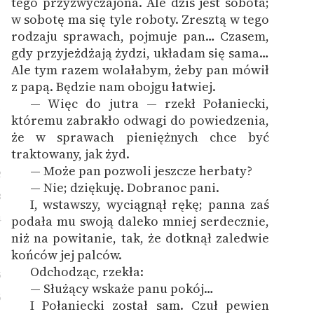
tego przyzwyczajona. Ale dziś jest sobota;
w sobotę ma się tyle roboty. Zresztą w tego
rodzaju sprawach, pojmuje pan… Czasem,
gdy przyjeżdżają żydzi, układam się sama…
Ale tym razem wolałabym, żeby pan mówił
z papą. Będzie nam obojgu łatwiej.
— Więc do jutra — rzekł Połaniecki,
1
któremu zabrakło odwagi do powiedzenia,
że w sprawach pieniężnych chce być
traktowany, jak żyd.
— Może pan pozwoli jeszcze herbaty?
2
— Nie; dziękuję. Dobranoc pani.
3
I, wstawszy, wyciągnął rękę; panna zaś
4
podała mu swoją daleko mniej serdecznie,
niż na powitanie, tak, że dotknął zaledwie
końców jej palców.
Odchodząc, rzekła:
5
— Służący wskaże panu pokój…
6
I Połaniecki został sam. Czuł pewien