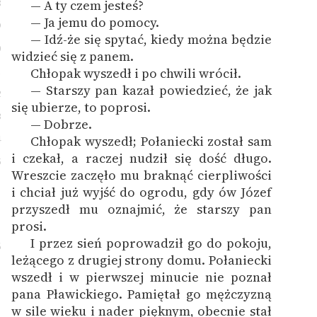
8
— A ty czem jesteś?
— Ja jemu do pomocy.
9
— Idź-że się spytać, kiedy można będzie
0
widzieć się z panem.
1
Chłopak wyszedł i po chwili wrócił.
— Starszy pan kazał powiedzieć, że jak
2
się ubierze, to poprosi.
3
— Dobrze.
4
Chłopak wyszedł; Połaniecki został sam
i czekał, a raczej nudził się dość długo.
5
Wreszcie zaczęło mu braknąć cierpliwości
i chciał już wyjść do ogrodu, gdy ów Józef
przyszedł mu oznajmić, że starszy pan
prosi.
I przez sień poprowadził go do pokoju,
6
leżącego z drugiej strony domu. Połaniecki
wszedł i w pierwszej minucie nie poznał
pana Pławickiego. Pamiętał go mężczyzną
w sile wieku i nader pięknym, obecnie stał