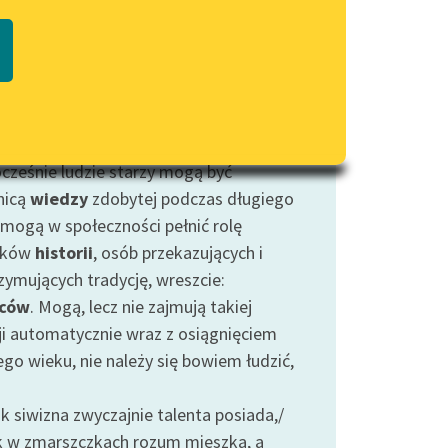
Regulamin biblioteki
często spotykamy w literaturze refleksje
macie PDF
Dane fundacji i sprawozdania
mat tego końcowego etapu życia, który
finansowe
 się ze stopniowym wycofywaniem się z
Regulamin darowizn
ności, osłabieniem
sił
, przemianami
erającego
ciała
, często z
chorobą
.
Informacja o treściach
wrażliwych
cześnie ludzie starzy mogą być
nicą
wiedzy
zdobytej podczas długiego
Deklaracja dostępności
, mogą w społeczności pełnić rolę
dków
historii
, osób przekazujących i
zymujących tradycję, wreszcie:
ców
. Mogą, lecz nie zajmują takiej
ji automatycznie wraz z osiągnięciem
go wieku, nie należy się bowiem łudzić,
k siwizna zwyczajnie talenta posiada,/
 w zmarszczkach rozum mieszka, a