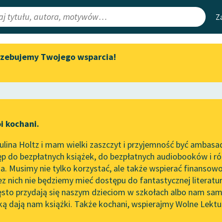
Z
rzebujemy Twojego wsparcia!
Aktualności
Narzędzia
e Lektury
„Prokurator Alicja Horn” do
Mapa Wolnych 
słuchania
irmami
Leśmianator
Byliśmy częścią AI Impact Lab
ewsletter
Przewodnik dla
i kochani.
Zapraszamy na spotkanie
czytających
ego kij
online z tłumaczkami
lina Holtz i mam wielki zaszczyt i przyjemność być ambasa
literatury skandynawskiej
rze
Pan Wesołowski i jego ki
p do bezpłatnych książek, do bezpłatnych audiobooków i różn
API
Spotkanie z Katarzyną Tunkiel
. Musimy nie tylko korzystać, ale także wspierać finansowo
ce redakcyjne
w Oslo
OAI-PMH
ez nich nie będziemy mieć dostępu do fantastycznej literatu
ęsto przydają się naszym dzieciom w szkołach albo nam sam
102. lata temu zmarł Joseph
Widget Wolnyc
Conrad
ką dają nam książki. Także kochani, wspierajmy Wolne Lektu
oru
Przypisy
w Prus
Blog
Moty