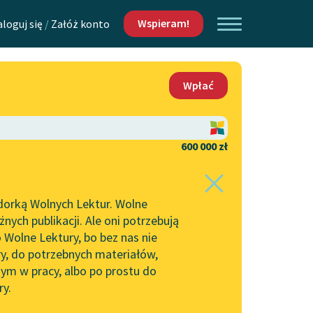
Wspieram!
aloguj się
/
Załóż konto
O nas
Wpłać
Lektur
Kontakt
O projekcie
600 000 zł
 piszących i
Zespół
dorką Wolnych Lektur. Wolne
j
Zasady wykorzystania
ych publikacji. Ale oni potrzebują
Wolnych Lektur
 Wolne Lektury, bo bez nas nie
Logotypy
ry, do potrzebnych materiałów,
ym w pracy, albo po prostu do
h Lektur
Materiały promocyjne
ry.
Polityka prywatności
w: Starość