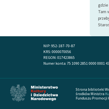
Odkurzamy bohaterów
gdzie
Tam w
Szkoła Poezji Wolnych Lektur
przeby
Staro
NIP: 952-187-70-87
KRS: 0000070056
REGON: 017423865
Numer konta: 75 1090 2851 0000 0001 4
Strona biblioteki W
środków Ministra
Ku
Funduszu Promocji 