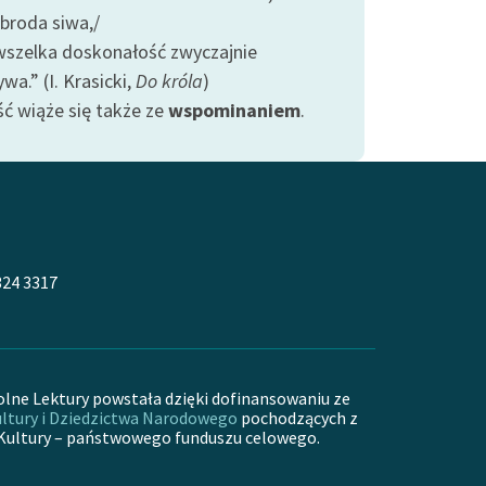
 broda siwa,/
szelka doskonałość zwyczajnie
wa.” (I. Krasicki,
Do króla
)
ść wiąże się także ze
wspominaniem
.
324 3317
olne Lektury powstała dzięki dofinansowaniu ze
ltury i Dziedzictwa Narodowego
pochodzących z
Kultury – państwowego funduszu celowego.