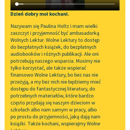
Katalog DAISY
Zgłoś brak utworu
Bolesław Prus
Podkasty o książkach
Dzień dobry moi kochani.
Anielka
Aktualności
Narzędzia
Nazywam się Paulina Holtz i mam wielki
zaszczyt i przyjemność być ambasadorką
Czytaj więcej
„Prokurator Alicja Horn”
Mapa Wolnych Lektur
Wolnych Lektur. Wolne Lektury to dostęp
do słuchania
do bezpłatnych książek, do bezpłatnych
Leśmianator
audiobooków i różnych publikacji. Ale oni
Byliśmy częścią AI Impact
potrzebują naszego wsparcia. Musimy nie
Przewodnik dla piszących i
Lab
tylko korzystać, ale także wspierać
czytających
finansowo Wolne Lektury, bo bez nas nie
Zapraszamy na spotkanie
przeżyją, a my bez nich nie będziemy mieć
online z tłumaczkami
dostępu do fantastycznej literatury, do
literatury skandynawskiej
API
potrzebnych materiałów, które bardzo
Spotkanie z Katarzyną
OAI-PMH
często przydają się naszym dzieciom w
Tunkiel w Oslo
szkołach albo nam samym w pracy, albo
Widget Wolnych Lektur
po prostu do przyjemności, jaką dają nam
102. lata temu zmarł
książki. Także kochani, wspierajmy Wolne
Przypisy
Motyw: Wiara
Joseph Conrad