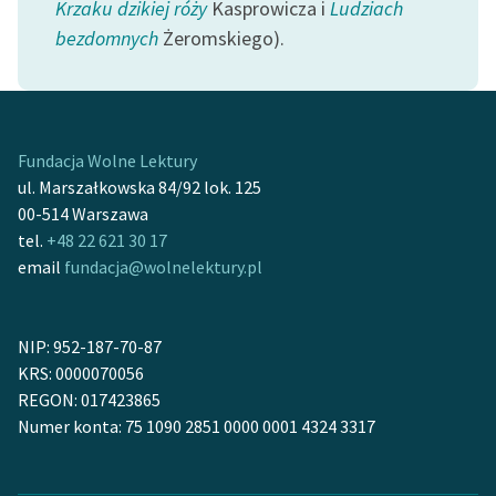
Krzaku dzikiej róży
Kasprowicza i
Ludziach
Ręce pełne poezji
bezdomnych
Żeromskiego).
Kolekcje edukacyjne
twórców przechodzących
do domeny publicznej,
lektur szkolnych oraz
Fundacja Wolne Lektury
Starego Testamentu
ul. Marszałkowska 84/92 lok. 125
Odkurzamy bohaterów
00-514 Warszawa
tel.
+48 22 621 30 17
Szkoła Poezji Wolnych
email
fundacja@wolnelektury.pl
Lektur
O nas
NIP: 952-187-70-87
Kontakt
KRS: 0000070056
REGON: 017423865
O projekcie
Numer konta: 75 1090 2851 0000 0001 4324 3317
Zespół