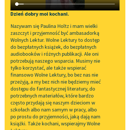
Katalog DAISY
Zgłoś brak utworu
Bolesław Prus
Podkasty o książkach
Dzień dobry moi kochani.
Anielka
Aktualności
Narzędzia
Nazywam się Paulina Holtz i mam wielki
zaszczyt i przyjemność być ambasadorką
Ogród był wielki,
„Prokurator Alicja Horn”
Mapa Wolnych Lektur
Wolnych Lektur. Wolne Lektury to dostęp
dawny i z trzech stron
do słuchania
do bezpłatnych książek, do bezpłatnych
w podkowę otaczał
Leśmianator
audiobooków i różnych publikacji. Ale oni
dom. Tu żyły w...
Byliśmy częścią AI Impact
potrzebują naszego wsparcia. Musimy nie
Przewodnik dla piszących i
Lab
tylko korzystać, ale także wspierać
czytających
Czytaj więcej
finansowo Wolne Lektury, bo bez nas nie
Zapraszamy na spotkanie
przeżyją, a my bez nich nie będziemy mieć
online z tłumaczkami
dostępu do fantastycznej literatury, do
literatury skandynawskiej
API
potrzebnych materiałów, które bardzo
Spotkanie z Katarzyną
OAI-PMH
często przydają się naszym dzieciom w
Tunkiel w Oslo
szkołach albo nam samym w pracy, albo
Widget Wolnych Lektur
po prostu do przyjemności, jaką dają nam
102. lata temu zmarł
książki. Także kochani, wspierajmy Wolne
Przypisy
Motyw: Drzewo
Joseph Conrad