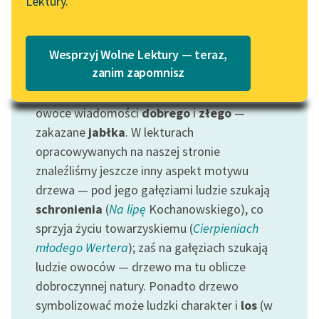
Lektury.
Katalog
Drzewo posiada niezwykle bogatą symbolikę,
Blog
bywa obrazem łączności tego, co
ziemskie
z
Katalog w formacie PDF
Wesprzyj Wolne Lektury — teraz,
tym, co
niebiańskie
, osią świata, drzewem
Lektury szkolne i klasyka
zanim zapomnisz
mądrości
(taki obraz stanowi drzewo
literatury do słuchania dla
kabalistyczne), wreszcie na drzewie rodzą się
uczennic i uczniów z
owoce wiadomości
dobrego
i
złego
—
niepełnosprawnościami
zakazane
jabłka
. W lekturach
E-kolekcja lektur
opracowywanych na naszej stronie
szkolnych i literatury do
znaleźliśmy jeszcze inny aspekt motywu
słuchania dla uczennic i
drzewa — pod jego gałęziami ludzie szukają
uczniów z
schronienia
(
Na lipę
Kochanowskiego), co
niepełnosprawnościami
sprzyja życiu towarzyskiemu (
Cierpieniach
młodego Wertera
); zaś na gałęziach szukają
Feministyczne inspiracje.
Popularyzacja
ludzie owoców — drzewo ma tu oblicze
skandynawskiej literatury
dobroczynnej natury. Ponadto drzewo
feministycznej
symbolizować może ludzki charakter i
los
(w