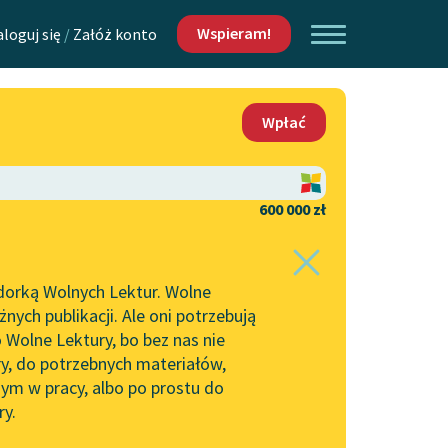
Wspieram!
aloguj się
/
Załóż konto
O nas
Wpłać
Lektur
Kontakt
O projekcie
600 000 zł
 piszących i
Zespół
dorką Wolnych Lektur. Wolne
Zasady wykorzystania
ych publikacji. Ale oni potrzebują
Wolnych Lektur
 Wolne Lektury, bo bez nas nie
Logotypy
ry, do potrzebnych materiałów,
ym w pracy, albo po prostu do
h Lektur
Materiały promocyjne
ry.
Polityka prywatności
w: Mężczyzna