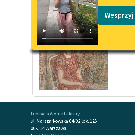
Podkasty o książkach
Po bu
Wesprzyj
Odchod
zastaw
Czytaj
Fundacja Wolne Lektury
ul. Marszałkowska 84/92 lok. 125
00-514 Warszawa