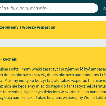
Z
rzebujemy Twojego wsparcia!
Aktualności
Narzędzia
e Lektury
„Prokurator Alicja Horn” do
Mapa Wolnych 
słuchania
irmami
Leśmianator
Byliśmy częścią AI Impact Lab
ewsletter
Przewodnik dla
i kochani.
Zapraszamy na spotkanie
czytających
online z tłumaczkami
lina Holtz i mam wielki zaszczyt i przyjemność być ambasa
literatury skandynawskiej
tworze
Po burzy
p do bezpłatnych książek, do bezpłatnych audiobooków i różn
API
Spotkanie z Katarzyną Tunkiel
. Musimy nie tylko korzystać, ale także wspierać finansowo
ce redakcyjne
w Oslo
OAI-PMH
ez nich nie będziemy mieć dostępu do fantastycznej literatu
ęsto przydają się naszym dzieciom w szkołach albo nam sam
102. lata temu zmarł Joseph
Widget Wolnyc
Conrad
ką dają nam książki. Także kochani, wspierajmy Wolne Lektu
oru
Przypisy
brahamowicz
Blog
Moty