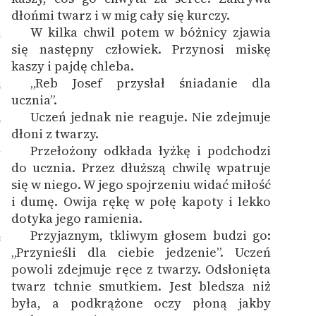
dłońmi twarz i w mig cały się kurczy.
W kilka chwil potem w bóżnicy zjawia
4
się następny człowiek. Przynosi miskę
kaszy i pajdę chleba.
„Reb Josef przysłał śniadanie dla
5
ucznia”.
Uczeń jednak nie reaguje. Nie zdejmuje
6
dłoni z twarzy.
Przełożony odkłada łyżkę i podchodzi
7
do ucznia. Przez dłuższą chwilę wpatruje
się w niego. W jego spojrzeniu widać miłość
i dumę. Owija rękę w połę kapoty i lekko
dotyka jego ramienia.
Przyjaznym, tkliwym głosem budzi go:
8
„Przynieśli dla ciebie jedzenie”. Uczeń
powoli zdejmuje ręce z twarzy. Odsłonięta
twarz tchnie smutkiem. Jest bledsza niż
była, a podkrążone oczy płoną jakby