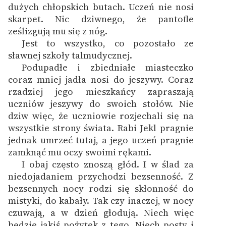
dużych chłopskich butach. Uczeń nie nosi
Ręce pełne poezji
skarpet. Nic dziwnego, że pantofle
Kolekcje edukacyjne
ześlizgują mu się z nóg.
twórców przechodzących
Jest to wszystko, co pozostało ze
do domeny publicznej,
sławnej szkoły talmudycznej.
lektur szkolnych oraz
Podupadłe i zbiedniałe miasteczko
Starego Testamentu
coraz mniej jadła nosi do jeszywy. Coraz
rzadziej jego mieszkańcy zapraszają
Odkurzamy bohaterów
uczniów jeszywy do swoich stołów. Nie
dziw więc, że uczniowie rozjechali się na
Szkoła Poezji Wolnych
wszystkie strony świata. Rabi Jekl pragnie
Lektur
jednak umrzeć tutaj, a jego uczeń pragnie
O nas
zamknąć mu oczy swoimi rękami.
I obaj często znoszą głód. I w ślad za
Kontakt
niedojadaniem przychodzi bezsenność. Z
bezsennych nocy rodzi się skłonność do
O projekcie
mistyki, do kabały. Tak czy inaczej, w nocy
Zespół
czuwają, a w dzień głodują. Niech więc
będzie jakiś pożytek z tego. Niech posty i