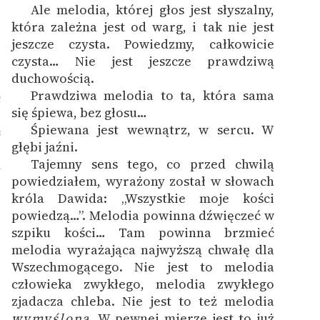
Ale melodia, której głos jest słyszalny,
1
która zależna jest od warg, i tak nie jest
jeszcze czysta. Powiedzmy, całkowicie
czysta… Nie jest jeszcze prawdziwą
duchowością.
Prawdziwa melodia to ta, która sama
2
się śpiewa, bez głosu…
Śpiewana jest wewnątrz, w sercu. W
3
głębi jaźni.
Tajemny sens tego, co przed chwilą
4
powiedziałem, wyrażony został w słowach
króla Dawida: „Wszystkie moje kości
powiedzą…”. Melodia powinna dźwięczeć w
szpiku kości… Tam powinna brzmieć
melodia wyrażająca najwyższą chwałę dla
Wszechmogącego. Nie jest to melodia
człowieka zwykłego, melodia zwykłego
zjadacza chleba. Nie jest to też melodia
wymyślona
. W pewnej mierze jest to już