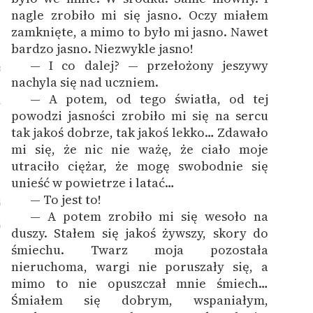
nagle zrobiło mi się jasno. Oczy miałem
zamknięte, a mimo to było mi jasno. Nawet
bardzo jasno. Niezwykle jasno!
— I co dalej? — przełożony jeszywy
3
nachyla się nad uczniem.
— A potem, od tego światła, od tej
4
powodzi jasności zrobiło mi się na sercu
tak jakoś dobrze, tak jakoś lekko… Zdawało
mi się, że nic nie ważę, że ciało moje
utraciło ciężar, że mogę swobodnie się
unieść w powietrze i latać…
— To jest to!
5
— A potem zrobiło mi się wesoło na
6
duszy. Stałem się jakoś żywszy, skory do
śmiechu. Twarz moja pozostała
nieruchoma, wargi nie poruszały się, a
mimo to nie opuszczał mnie śmiech…
Śmiałem się dobrym, wspaniałym,