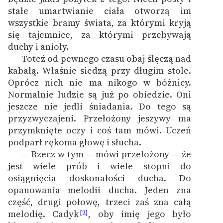
stałe umartwianie ciała otworzą im
Zasady wykorzystania
wszystkie bramy świata, za którymi kryją
Wolnych Lektur
się tajemnice, za którymi przebywają
duchy i anioły.
Logotypy
Toteż od pewnego czasu obaj ślęczą nad
kabałą. Właśnie siedzą przy długim stole.
Materiały promocyjne
Oprócz nich nie ma nikogo w bóżnicy.
Polityka prywatności
Normalnie ludzie są już po obiedzie. Oni
jeszcze nie jedli śniadania. Do tego są
Regulamin biblioteki
przyzwyczajeni. Przełożony jeszywy ma
przymknięte oczy i coś tam mówi. Uczeń
Dane fundacji i
podparł rękoma głowę i słucha.
sprawozdania finansowe
— Rzecz w tym — mówi przełożony — że
Regulamin darowizn
jest wiele prób i wiele stopni do
osiągnięcia doskonałości ducha. Do
Informacja o treściach
opanowania melodii ducha. Jeden zna
wrażliwych
część, drugi połowę, trzeci zaś zna całą
melodię. Cadyk
, oby imię jego było
[2]
Deklaracja dostępności