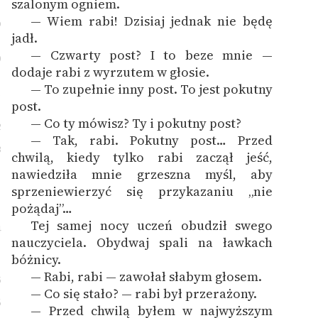
szalonym ogniem.
— Wiem rabi! Dzisiaj jednak nie będę
9
jadł.
— Czwarty post? I to beze mnie —
0
dodaje rabi z wyrzutem w głosie.
— To zupełnie inny post. To jest pokutny
1
post.
— Co ty mówisz? Ty i pokutny post?
2
— Tak, rabi. Pokutny post… Przed
3
chwilą, kiedy tylko rabi zaczął jeść,
nawiedziła mnie grzeszna myśl, aby
sprzeniewierzyć się przykazaniu „nie
pożądaj”…
Tej samej nocy uczeń obudził swego
4
nauczyciela. Obydwaj spali na ławkach
bóżnicy.
— Rabi, rabi — zawołał słabym głosem.
5
— Co się stało? — rabi był przerażony.
6
— Przed chwilą byłem w najwyższym