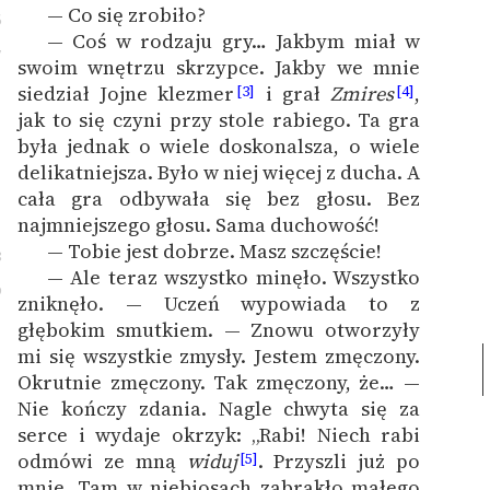
— Co się zrobiło?
6
— Coś w rodzaju gry… Jakbym miał w
7
swoim wnętrzu skrzypce. Jakby we mnie
siedział Jojne klezmer
i grał
Zmires
,
[3]
[4]
jak to się czyni przy stole rabiego. Ta gra
była jednak o wiele doskonalsza, o wiele
delikatniejsza. Było w niej więcej z ducha. A
cała gra odbywała się bez głosu. Bez
najmniejszego głosu. Sama duchowość!
— Tobie jest dobrze. Masz szczęście!
8
— Ale teraz wszystko minęło. Wszystko
9
zniknęło. — Uczeń wypowiada to z
głębokim smutkiem. — Znowu otworzyły
mi się wszystkie zmysły.
Jestem zmęczony.
Okrutnie zmęczony. Tak zmęczony, że… —
Nie kończy zdania. Nagle chwyta się za
serce i wydaje okrzyk: „Rabi! Niech rabi
odmówi ze mną
widuj
. Przyszli już po
[5]
mnie. Tam w niebiosach zabrakło małego