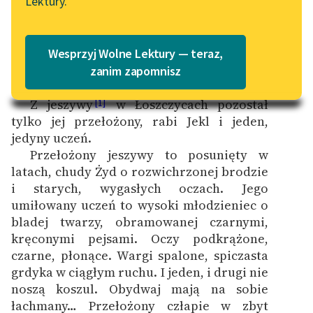
Lektury.
Katalog
Blog
Katalog w formacie PDF
Wesprzyj Wolne Lektury — teraz,
W złych czasach wszystko podupada.
Lektury szkolne i klasyka
zanim zapomnisz
Nawet nauka.
literatury do słuchania dla
Z jeszywy
w Łoszczycach pozostał
uczennic i uczniów z
[1]
tylko jej przełożony, rabi Jekl i jeden,
niepełnosprawnościami
jedyny uczeń.
E-kolekcja lektur
Przełożony jeszywy to posunięty w
szkolnych i literatury do
latach, chudy Żyd o rozwichrzonej brodzie
słuchania dla uczennic i
i starych, wygasłych oczach. Jego
uczniów z
umiłowany uczeń to wysoki młodzieniec o
niepełnosprawnościami
bladej twarzy, obramowanej czarnymi,
kręconymi pejsami. Oczy podkrążone,
Feministyczne inspiracje.
czarne, płonące. Wargi spalone, spiczasta
Popularyzacja
grdyka w ciągłym ruchu. I jeden, i drugi nie
skandynawskiej literatury
noszą koszul. Obydwaj mają na sobie
feministycznej
łachmany… Przełożony człapie w zbyt