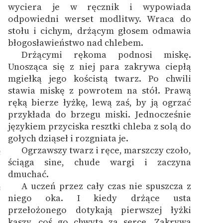
wyciera je w ręcznik i wypowiada
odpowiedni werset modlitwy. Wraca do
stołu i cichym, drżącym głosem odmawia
błogosławieństwo nad chlebem.
Drżącymi rękoma podnosi miskę.
1
Unosząca się z niej para zakrywa ciepłą
mgiełką jego kościstą twarz. Po chwili
stawia miskę z powrotem na stół. Prawą
ręką bierze łyżkę, lewą zaś, by ją ogrzać
przykłada do brzegu miski. Jednocześnie
językiem przyciska resztki chleba z solą do
gołych dziąseł i rozgniata je.
Ogrzawszy twarz i ręce, marszczy czoło,
2
ściąga sine, chude wargi i zaczyna
dmuchać.
A uczeń przez cały czas nie spuszcza z
3
niego oka. I kiedy drżące usta
przełożonego dotykają pierwszej łyżki
kaszy, coś go chwyta za serce. Zakrywa