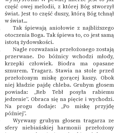
część owej melodii, z której Bóg stworzył
świat. Jest to część duszy, którą Bóg tchnął
w świat…
Tak śpiewają aniołowie z najbliższego
5
otoczenia Boga. Tak śpiewa to, co jest samą
istotą żydowskości.
Nagle rozważania przełożonego zostają
6
przerwane. Do bóżnicy wchodzi młody,
krzepki człowiek. Biodra ma opasane
sznurem. Tragarz. Stawia na stole przed
przełożonym miskę gorącej kaszy. Obok
niej kładzie pajdę chleba. Grubym głosem
powiada: „Reb Tebł posyła rabiemu
jedzenie”. Obraca się na pięcie i wychodzi.
Na progu dodaje: „Po miskę przyjdę
później”.
Wyrwany grubym głosem tragarza ze
7
sfery niebiańskiej harmonii przełożony