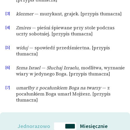
[3]
klezmer
— muzykant, grajek. [przypis tłumacza]
[4]
Zmires
— pieśni śpiewane przy stole podczas
uczty sobotniej. [przypis tłumacza]
[5]
widuj
— spowiedź przedśmiertna. [przypis
tłumacza]
[6]
Szma Israel
—
Słuchaj Izraelu
, modlitwa, wyznanie
wiary w jedynego Boga. [przypis tłumacza]
[7]
umarłby z pocałunkiem Boga na twarzy
— z
pocałunkiem Boga umarł Mojżesz. [przypis
tłumacza]
Jednorazowo
Miesięcznie