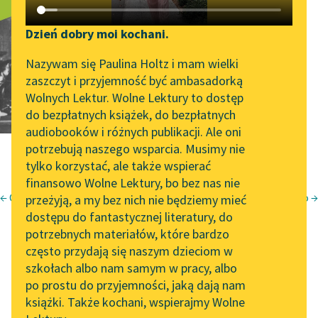
Kabaliści
Katalog DAISY
Zgłoś brak utworu
Podkasty o książkach
Dzień dobry moi kochani.
tłum.
Michał Friedman
Aktualności
Narzędzia
Nazywam się Paulina Holtz i mam wielki
zaszczyt i przyjemność być ambasadorką
„Prokurator Alicja Horn”
Mapa Wolnych Lektur
Wolnych Lektur. Wolne Lektury to dostęp
do słuchania
do bezpłatnych książek, do bezpłatnych
Leśmianator
audiobooków i różnych publikacji. Ale oni
Byliśmy częścią AI Impact
potrzebują naszego wsparcia. Musimy nie
Przewodnik dla piszących i
Lab
tylko korzystać, ale także wspierać
czytających
finansowo Wolne Lektury, bo bez nas nie
Zapraszamy na spotkanie
← Opowieści rabiego Nachmanke
Cybuch rabiego →
przeżyją, a my bez nich nie będziemy mieć
online z tłumaczkami
Icchok Lejb Perec
dostępu do fantastycznej literatury, do
literatury skandynawskiej
API
Opowiadania chasydzkie i ludowe
potrzebnych materiałów, które bardzo
Spotkanie z Katarzyną
OAI-PMH
często przydają się naszym dzieciom w
Kabaliści
Tunkiel w Oslo
szkołach albo nam samym w pracy, albo
Widget Wolnych Lektur
po prostu do przyjemności, jaką dają nam
102. lata temu zmarł
książki. Także kochani, wspierajmy Wolne
Przypisy
Joseph Conrad
tłum. Michał Friedman