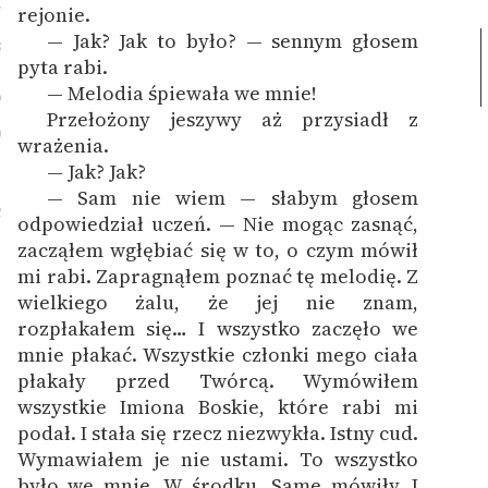
7
rejonie.
— Jak? Jak to było? — sennym głosem
8
pyta rabi.
— Melodia śpiewała we mnie!
9
Przełożony jeszywy aż przysiadł z
0
wrażenia.
— Jak? Jak?
1
— Sam nie wiem — słabym głosem
2
odpowiedział uczeń. — Nie mogąc zasnąć,
zacząłem wgłębiać się w to, o czym mówił
mi rabi. Zapragnąłem poznać tę melodię. Z
wielkiego żalu, że jej nie znam,
rozpłakałem się… I wszystko zaczęło we
mnie płakać. Wszystkie członki mego ciała
płakały przed Twórcą. Wymówiłem
wszystkie Imiona Boskie, które rabi mi
podał. I stała się rzecz niezwykła. Istny cud.
Wymawiałem je nie ustami. To wszystko
było we mnie. W środku. Same mówiły. I