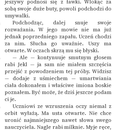
jeszywy podnosi się z ławki. Wlokąc za
sobą swoje duże buty, powoli podchodzi do
umywalki.
Podchodząc, dalej snuje swoje
8
rozważania. W jego mowie nie ma już
jednak poprzedniego zapału. Uczeń chodzi
za nim. Słucha go uważnie. Uszy ma
otwarte. W oczach skrzą mu się błyski.
— Ale — kontynuuje smutnym głosem
9
rabi Jekl — ja sam nie miałem szczęścia
przejść z powodzeniem tej próby. Widzisz
— dodaje z uśmiechem — umartwiania
ciała dokonałem i właściwe imiona boskie
poznałem. Być może, że dziś jeszcze podam
ci je.
Uczniowi ze wzruszenia oczy niemal z
0
orbit wyłażą. Ma usta otwarte. Nie chce
uronić najmniejszego nawet słowa swego
nauczyciela. Nagle rabi milknie. Myje ręce,