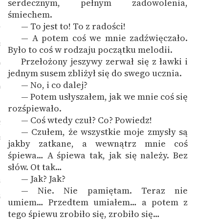
serdecznym, pełnym zadowolenia,
śmiechem.
— To jest to! To z radości!
7
— A potem coś we mnie zadźwięczało.
8
Było to coś w rodzaju początku melodii.
Przełożony jeszywy zerwał się z ławki i
9
jednym susem zbliżył się do swego ucznia.
— No, i co dalej?
0
— Potem usłyszałem, jak we mnie coś się
1
rozśpiewało.
— Coś wtedy czuł? Co? Powiedz!
2
— Czułem, że wszystkie moje zmysły są
3
jakby zatkane, a wewnątrz mnie coś
śpiewa… A śpiewa tak, jak się należy. Bez
słów. Ot tak…
— Jak? Jak?
4
— Nie. Nie pamiętam. Teraz nie
5
umiem… Przedtem umiałem… a potem z
tego śpiewu zrobiło się, zrobiło się…