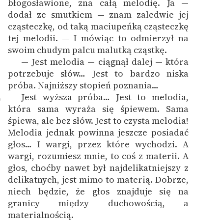
błogosławione, zna całą melodię. Ja —
dodał ze smutkiem — znam zaledwie jej
cząsteczkę, od taką maciupeńką cząsteczkę
tej melodii. — I mówiąc to odmierzył na
swoim chudym palcu malutką cząstkę.
— Jest melodia — ciągnął dalej — która
potrzebuje słów… Jest to bardzo niska
próba. Najniższy stopień poznania…
Jest wyższa próba… Jest to melodia,
0
która sama wyraża się śpiewem. Sama
śpiewa, ale bez słów. Jest to czysta melodia!
Melodia jednak powinna jeszcze posiadać
głos… I wargi, przez które wychodzi. A
wargi, rozumiesz mnie, to coś z materii. A
głos, choćby nawet był najdelikatniejszy z
delikatnych, jest mimo to materią. Dobrze,
niech będzie, że głos znajduje się na
granicy między duchowością, a
materialnością.