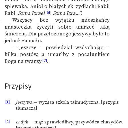
śpiewaka. Anioł o białych skrzydłach! Rabi!
Rabi!
Szma Izrael
!
Szma Izra…
”.
[6]
Wszyscy bez wyjątku mieszkańcy
0
miasteczka życzyli sobie umrzeć taką
śmiercią. Dla przełożonego jeszywy było to
jednak za mało.
— Jeszcze — powiedział wzdychając —
1
kilka postów, a umarłby z pocałunkiem
Boga na twarzy
.
[7]
Przypisy
[1]
jeszywa
— wyższa szkoła talmudyczna. [przypis
tłumacza]
[2]
cadyk
— mąż sprawiedliwy, przywódca chasydów.
[przypis tłumacza]