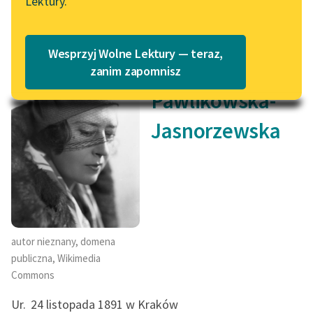
Lektury.
Katalog
O autorze
Blog
Katalog w formacie PDF
Wesprzyj Wolne Lektury — teraz,
Maria
Lektury szkolne i klasyka
zanim zapomnisz
literatury do słuchania dla
Pawlikowska-
uczennic i uczniów z
niepełnosprawnościami
Jasnorzewska
E-kolekcja lektur
szkolnych i literatury do
słuchania dla uczennic i
uczniów z
niepełnosprawnościami
autor nieznany, domena
Feministyczne inspiracje.
publiczna, Wikimedia
Popularyzacja
Commons
skandynawskiej literatury
feministycznej
Ur.
24 listopada 1891 w Kraków