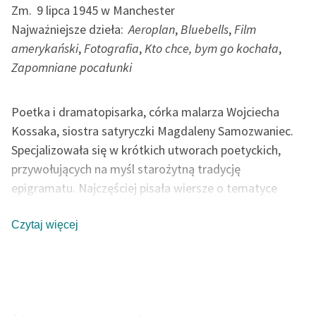
Ręce pełne poezji
Zm.
9 lipca 1945 w Manchester
Najważniejsze dzieła:
Aeroplan
,
Bluebells
,
Film
Kolekcje edukacyjne
amerykański
,
Fotografia
,
Kto chce, bym go kochała
,
twórców przechodzących
Zapomniane pocałunki
do domeny publicznej,
lektur szkolnych oraz
Starego Testamentu
Poetka i dramatopisarka, córka malarza Wojciecha
Kossaka, siostra satyryczki Magdaleny Samozwaniec.
Odkurzamy bohaterów
Specjalizowała się w krótkich utworach poetyckich,
Szkoła Poezji Wolnych
przywołujących na myśl starożytną tradycję
Lektur
epigramatu. Najczęściej pisała wiersze o tematyce
O nas
miłosnej, zazwyczaj oparte na nieoczekiwanych
konceptach. Nieobca była jej też tematyka pozycji
Czytaj więcej
Kontakt
kobiety w społeczeństwie. W czasie wojny tworzyła z
kolei wiersze opisujące wpływ brutalnej historii na losy i
O projekcie
mentalność ludzką.
Zespół