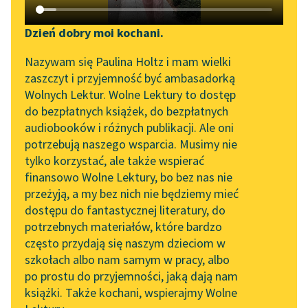
Katalog DAISY
Zgłoś brak utworu
Podkasty o książkach
Dzień dobry moi kochani.
Aktualności
Narzędzia
Nazywam się Paulina Holtz i mam wielki
zaszczyt i przyjemność być ambasadorką
„Prokurator Alicja Horn”
Mapa Wolnych Lektur
Wolnych Lektur. Wolne Lektury to dostęp
do słuchania
pobierz książkę
do bezpłatnych książek, do bezpłatnych
Leśmianator
audiobooków i różnych publikacji. Ale oni
Byliśmy częścią AI Impact
potrzebują naszego wsparcia. Musimy nie
Przewodnik dla piszących i
Lab
tylko korzystać, ale także wspierać
czytających
czytaj online
finansowo Wolne Lektury, bo bez nas nie
Zapraszamy na spotkanie
przeżyją, a my bez nich nie będziemy mieć
online z tłumaczkami
dostępu do fantastycznej literatury, do
literatury skandynawskiej
API
Epoka:
Dwudziestolecie
potrzebnych materiałów, które bardzo
międzywojenne
Spotkanie z Katarzyną
OAI-PMH
często przydają się naszym dzieciom w
Rodzaj:
Liryka
Tunkiel w Oslo
szkołach albo nam samym w pracy, albo
Widget Wolnych Lektur
Gatunek:
Wiersz
po prostu do przyjemności, jaką dają nam
102. lata temu zmarł
książki. Także kochani, wspierajmy Wolne
Przypisy
Joseph Conrad