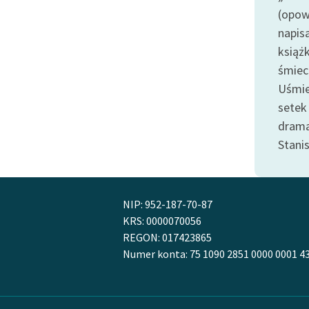
Odkurzamy bohaterów
(opow
napisa
Szkoła Poezji Wolnych Lektur
książk
śmiec
Uśmie
setek 
drama
Stani
NIP: 952-187-70-87
KRS: 0000070056
REGON: 017423865
Numer konta: 75 1090 2851 0000 0001 4