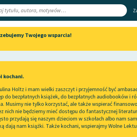
Z
rzebujemy Twojego wsparcia!
Aktualności
Narzędzia
e Lektury
„Prokurator Alicja Horn” do
Mapa Wolnych 
słuchania
irmami
Leśmianator
Byliśmy częścią AI Impact Lab
ewsletter
Przewodnik dla
i kochani.
Zapraszamy na spotkanie
czytających
online z tłumaczkami
lina Holtz i mam wielki zaszczyt i przyjemność być ambasa
literatury skandynawskiej
rze
Obiad literacki
p do bezpłatnych książek, do bezpłatnych audiobooków i różn
API
Spotkanie z Katarzyną Tunkiel
. Musimy nie tylko korzystać, ale także wspierać finansowo
ce redakcyjne
w Oslo
OAI-PMH
ez nich nie będziemy mieć dostępu do fantastycznej literatu
ęsto przydają się naszym dzieciom w szkołach albo nam sam
102. lata temu zmarł Joseph
Widget Wolnyc
Conrad
ką dają nam książki. Także kochani, wspierajmy Wolne Lektu
oru
Przypisy
 Boy-Żeleński
Blog
Moty