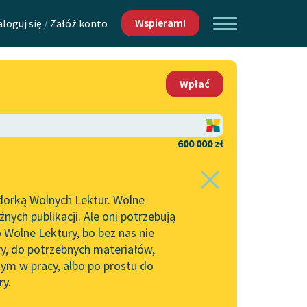
Wspieram!
aloguj się
/
Załóż konto
O nas
Wpłać
Lektur
Kontakt
O projekcie
600 000 zł
 piszących i
Zespół
dorką Wolnych Lektur. Wolne
Zasady wykorzystania
ych publikacji. Ale oni potrzebują
Wolnych Lektur
 Wolne Lektury, bo bez nas nie
Logotypy
ry, do potrzebnych materiałów,
ym w pracy, albo po prostu do
h Lektur
Materiały promocyjne
ry.
Polityka prywatności
w: Śmiech