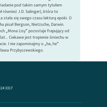
iadanie pod takim samym tytułem
ł również J.D. Salinger), która to
a stała się swego czasu lekturą epoki. O
hu pisał Bergson, Nietzsche, Darwin.
ch „Mona Lisy” pozostaje frapujący od
lat... Ciekawe jest tropienie śmiechu w
cie. I nie zapominajmy o „he, he”
sława Przybyszewskiego.
324 3317