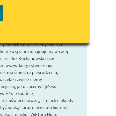
Regulamin biblioteki
 to odnosi się nie tylko do szczególnego
macie PDF
Dane fundacji i sprawozdania
su twarzy, ale także do sytuacji
finansowe
ych śmiech (a jako że nic tak nie
Regulamin darowizn
ia ludzi od siebie, jak poczucie humoru
co budzi śmiech
jest wielce znaczące).
Informacja o treściach
wrażliwych
sy śmiechu oraz przemyślenia ze
hem związane odnajdujemy w całej
Deklaracja dostępności
turze. Już Kochanowski pisał:
ze wszystkiego stworzenia
iek ma śmiech z przyrodzenia;
 wszelaki zwierz niemy
ieje się, jako chcemy.” [
Pieśń
ojańska o sobótce
]
też oświeceniowe: „I śmiech niekiedy
być nauką” oraz niewesołą historię
wieka śmiechu” Wiktora Hugo