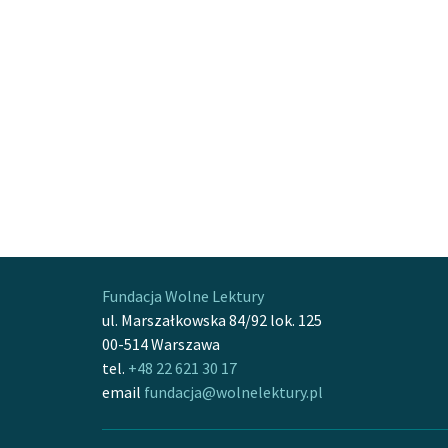
Fundacja Wolne Lektury
ul. Marszałkowska 84/92 lok. 125
00-514 Warszawa
tel.
+48 22 621 30 17
email
fundacja@wolnelektury.pl