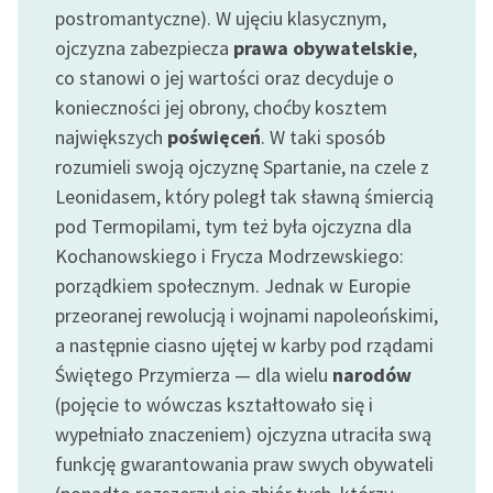
postromantyczne). W ujęciu klasycznym,
feministycznej
ojczyzna zabezpiecza
prawa obywatelskie
,
Ręce pełne poezji
co stanowi o jej wartości oraz decyduje o
konieczności jej obrony, choćby kosztem
Kolekcje edukacyjne
twórców przechodzących
największych
poświęceń
. W taki sposób
do domeny publicznej,
rozumieli swoją ojczyznę Spartanie, na czele z
lektur szkolnych oraz
Leonidasem, który poległ tak sławną śmiercią
Starego Testamentu
pod Termopilami, tym też była ojczyzna dla
Kochanowskiego i Frycza Modrzewskiego:
Odkurzamy bohaterów
porządkiem społecznym. Jednak w Europie
Szkoła Poezji Wolnych
przeoranej rewolucją i wojnami napoleońskimi,
Lektur
a następnie ciasno ujętej w karby pod rządami
O nas
Świętego Przymierza — dla wielu
narodów
(pojęcie to wówczas kształtowało się i
Kontakt
wypełniało znaczeniem) ojczyzna utraciła swą
funkcję gwarantowania praw swych obywateli
O projekcie