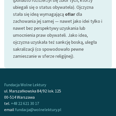
(ponadto rozszerzył się zbiór tych, którzy
Zespół
ubiegali się o status obywatela). Ojczyzna
stała się ideą wymagającą
ofiar
dla
zachowania jej samej — nawet jako idei tylko i
Zasady wykorzystania
nawet bez perspektywy uzyskania lub
Wolnych Lektur
umocnienia praw obywateli. Jako idea,
Logotypy
ojczyzna uzyskała też sankcję boską, uległa
sakralizacji (co spowodowało pewne
Materiały promocyjne
zamieszanie w sferze religijnej).
Polityka prywatności
Regulamin biblioteki
Dane fundacji i
Fundacja Wolne Lektury
sprawozdania finansowe
ul. Marszałkowska 84/92 lok. 125
00-514 Warszawa
Regulamin darowizn
tel.
+48 22 621 30 17
Informacja o treściach
email
fundacja@wolnelektury.pl
wrażliwych