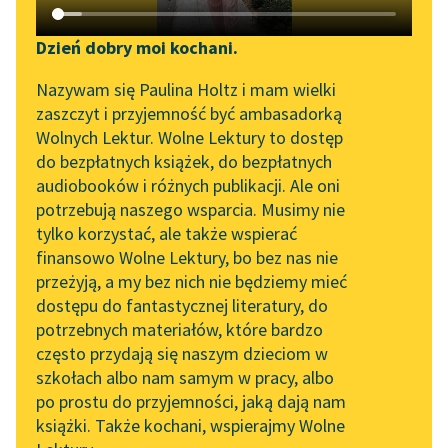
Katalog DAISY
Zgłoś brak utworu
Tadeusz Boy-Żeleński
Podkasty o książkach
Dzień dobry moi kochani.
Obiad literacki
Aktualności
Narzędzia
Nazywam się Paulina Holtz i mam wielki
zaszczyt i przyjemność być ambasadorką
Małe umysły, które
Spotkanie z Katarzyną
Mapa Wolnych Lektur
Wolnych Lektur. Wolne Lektury to dostęp
sądzą wczoraj poprzez
Tunkiel w Oslo
do bezpłatnych książek, do bezpłatnych
dziś, dziwią się magii
Leśmianator
audiobooków i różnych publikacji. Ale oni
tego słowa
Król
, tego
Wolne Lektury na 32.
potrzebują naszego wsparcia. Musimy nie
Przewodnik dla piszących i
Pol’and’Rock Festivalu
czym...
tylko korzystać, ale także wspierać
czytających
finansowo Wolne Lektury, bo bez nas nie
„Kochanek Lady
Czytaj więcej
przeżyją, a my bez nich nie będziemy mieć
Chatterley” do słuchania
dostępu do fantastycznej literatury, do
na Wolnych Lekturach
API
potrzebnych materiałów, które bardzo
Nowy audiobook –
OAI-PMH
często przydają się naszym dzieciom w
„Marzenie o Oriencie”
szkołach albo nam samym w pracy, albo
Tadeusz Boy-Żeleński
Widget Wolnych Lektur
Sophie Elkan
po prostu do przyjemności, jaką dają nam
Obiad literacki
książki. Także kochani, wspierajmy Wolne
Przypisy
Kolekcja Nadwyraz.com x