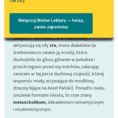
Lektury.
„Marzenie o Oriencie”
Katalog
Sophie Elkan
Stan to niby nieciekawy, ale przecież
Katalog w formacie PDF
stanowiący ważne doświadczenie
Blog
Wesprzyj Wolne Lektury — teraz,
egzystencjalne, polegające przede wszystkim
zanim zapomnisz
na odrętwieniu świadomości, ducha i woli. W
związku z tym bywa, że w stanie nudy
Lektury szkolne i klasyka
aktywizują się siły
zła
, moce diabelskie (w
literatury do słuchania dla
uczennic i uczniów z
średniowieczu zwano ją
acedią
, która
niepełnosprawnościami
dochodziła do głosu głównie w południe i
przestrzegano przed nią mnichów, zalecając
E-kolekcja lektur
zarazem w tej porze duchową czujność, której
szkolnych i literatury do
wspomóc miały, wzywające do modlitwy,
słuchania dla uczennic i
uczniów z
dzwony bijące na Anioł Pański). Ponadto nuda,
niepełnosprawnościami
znużenie formami świata, to stan znany
melancholikom
, dekadentom romantycznym
Feministyczne inspiracje.
i modernistycznym.
Popularyzacja
skandynawskiej literatury