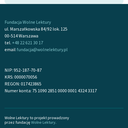
feministycznej
Ręce pełne poezji
Fundacja Wolne Lektury
Kolekcje edukacyjne
ul. Marszałkowska 84/92 lok. 125
twórców przechodzących
00-514 Warszawa
do domeny publicznej,
tel.
+48 22 621 30 17
lektur szkolnych oraz
email
fundacja@wolnelektury.pl
Starego Testamentu
Odkurzamy bohaterów
NIP: 952-187-70-87
KRS: 0000070056
Szkoła Poezji Wolnych
REGON: 017423865
Lektur
Numer konta: 75 1090 2851 0000 0001 4324 3317
O nas
Kontakt
Wolne Lektury to projekt prowadzony
O projekcie
przez fundację
Wolne Lektury
.