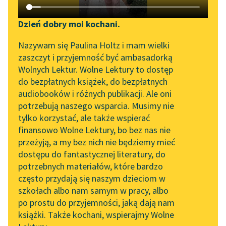
Katalog DAISY
Zgłoś brak utworu
Tadeusz Boy-Żeleński
Podkasty o książkach
Dzień dobry moi kochani.
Obiad literacki
Aktualności
Narzędzia
Nazywam się Paulina Holtz i mam wielki
zaszczyt i przyjemność być ambasadorką
Rozmowa schodzi na
Zapraszamy na spotkanie
Mapa Wolnych Lektur
Wolnych Lektur. Wolne Lektury to dostęp
nudę, która jest zmorą
online z tłumaczkami
do bezpłatnych książek, do bezpłatnych
epoki.
Leśmianator
literatury skandynawskiej
audiobooków i różnych publikacji. Ale oni
potrzebują naszego wsparcia. Musimy nie
Przewodnik dla piszących i
— Nuda jest może
Spotkanie z Katarzyną
tylko korzystać, ale także wspierać
czytających
przywilejem. Głupcy nie
Tunkiel w Oslo
finansowo Wolne Lektury, bo bez nas nie
czują...
przeżyją, a my bez nich nie będziemy mieć
Wolne Lektury na 32.
dostępu do fantastycznej literatury, do
Pol’and’Rock Festivalu
API
Czytaj więcej
potrzebnych materiałów, które bardzo
„Kochanek Lady
OAI-PMH
często przydają się naszym dzieciom w
Chatterley” do słuchania
szkołach albo nam samym w pracy, albo
Widget Wolnych Lektur
na Wolnych Lekturach
po prostu do przyjemności, jaką dają nam
książki. Także kochani, wspierajmy Wolne
Przypisy
Nowy audiobook –
Motyw: Nuda