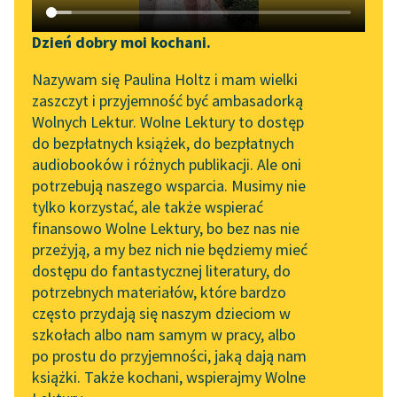
Katalog DAISY
Zgłoś brak utworu
Tadeusz Boy-Żeleński
Podkasty o książkach
Dzień dobry moi kochani.
Obiad literacki
Aktualności
Narzędzia
Nazywam się Paulina Holtz i mam wielki
zaszczyt i przyjemność być ambasadorką
Potem Sainte-Beuve,
„Prokurator Alicja Horn”
Mapa Wolnych Lektur
Wolnych Lektur. Wolne Lektury to dostęp
który jest
do słuchania
do bezpłatnych książek, do bezpłatnych
melancholijnie
Leśmianator
audiobooków i różnych publikacji. Ale oni
nastrojony, skarży się
Byliśmy częścią AI Impact
potrzebują naszego wsparcia. Musimy nie
Przewodnik dla piszących i
Lab
na starość.
tylko korzystać, ale także wspierać
czytających
Komplementują go, że
finansowo Wolne Lektury, bo bez nas nie
Zapraszamy na spotkanie
nigdy nie...
przeżyją, a my bez nich nie będziemy mieć
online z tłumaczkami
dostępu do fantastycznej literatury, do
literatury skandynawskiej
API
Czytaj więcej
potrzebnych materiałów, które bardzo
Spotkanie z Katarzyną
OAI-PMH
często przydają się naszym dzieciom w
Tunkiel w Oslo
szkołach albo nam samym w pracy, albo
Widget Wolnych Lektur
po prostu do przyjemności, jaką dają nam
102. lata temu zmarł
książki. Także kochani, wspierajmy Wolne
Przypisy
Joseph Conrad