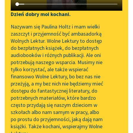
Katalog DAISY
Zgłoś brak utworu
Podkasty o książkach
Dzień dobry moi kochani.
Aktualności
Narzędzia
Nazywam się Paulina Holtz i mam wielki
zaszczyt i przyjemność być ambasadorką
Zapraszamy na spotkanie
Mapa Wolnych Lektur
Wolnych Lektur. Wolne Lektury to dostęp
online z tłumaczkami
pobierz książkę
do bezpłatnych książek, do bezpłatnych
Leśmianator
literatury skandynawskiej
audiobooków i różnych publikacji. Ale oni
potrzebują naszego wsparcia. Musimy nie
Przewodnik dla piszących i
Spotkanie z Katarzyną
tylko korzystać, ale także wspierać
czytających
Tunkiel w Oslo
czytaj online
finansowo Wolne Lektury, bo bez nas nie
przeżyją, a my bez nich nie będziemy mieć
Wolne Lektury na 32.
dostępu do fantastycznej literatury, do
Pol’and’Rock Festivalu
API
Epoka:
Romantyzm
potrzebnych materiałów, które bardzo
Rodzaj:
Liryka
„Kochanek Lady
OAI-PMH
często przydają się naszym dzieciom w
Gatunek:
Wiersz
Chatterley” do słuchania
szkołach albo nam samym w pracy, albo
Widget Wolnych Lektur
na Wolnych Lekturach
po prostu do przyjemności, jaką dają nam
książki. Także kochani, wspierajmy Wolne
Przypisy
Nowy audiobook –
O autorze