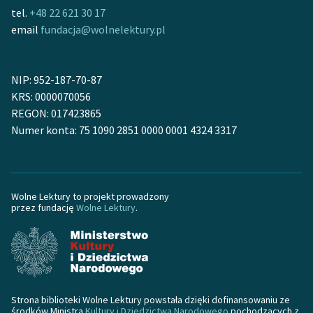
tel.
+48 22 621 30 17
email
fundacja@wolnelektury.pl
NIP: 952-187-70-87
KRS: 0000070056
REGON: 017423865
Numer konta: 75 1090 2851 0000 0001 4324 3317
Wolne Lektury to projekt prowadzony
przez fundację
Wolne Lektury
.
Strona biblioteki Wolne Lektury powstała dzięki dofinansowaniu ze
środków Ministra
Kultury i Dziedzictwa Narodowego
pochodzących z