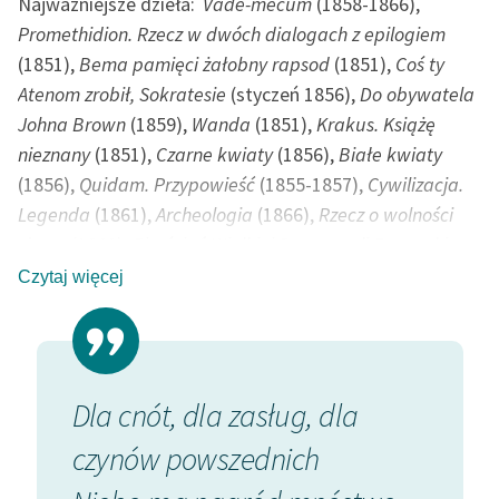
Najważniejsze dzieła:
Vade-mecum
(1858-1866),
feministycznej
Promethidion. Rzecz w dwóch dialogach z epilogiem
(1851),
Bema pamięci żałobny rapsod
(1851),
Coś ty
Ręce pełne poezji
Atenom zrobił, Sokratesie
(styczeń 1856),
Do obywatela
Kolekcje edukacyjne
Johna Brown
(1859),
Wanda
(1851),
Krakus. Książę
twórców przechodzących
nieznany
(1851),
Czarne kwiaty
(1856),
Białe kwiaty
do domeny publicznej,
(1856),
Quidam. Przypowieść
(1855-1857),
Cywilizacja.
lektur szkolnych oraz
Legenda
(1861),
Archeologia
(1866),
Rzecz o wolności
Starego Testamentu
słowa
(1869),
Pierścień Wielkiej Damy, czyli Ex-machina
Odkurzamy bohaterów
Durejko
(1872),
Ad leones!
(1883)
Czytaj więcej
Szkoła Poezji Wolnych
Lektur
Polski poeta, prozaik, dramatopisarz, eseista, tworzył
także prace plastyczne. Jego edukacja miała charakter
O nas
niesystematyczny, można więc powiedzieć, że we
Dla cnót, dla zasług, dla
Kontakt
wszystkich uprawianych dziedzinach sztuki był
czynów powszednich
samoukiem. Będąc żarliwym miłośnikiem piękna, służył
O projekcie
mu nie tylko jako poeta, ale także jako rysownik,