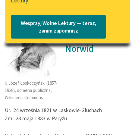
Lektury.
„Marzenie o Oriencie”
Katalog
Sophie Elkan
Katalog w formacie PDF
Cyprian
Blog
Wesprzyj Wolne Lektury — teraz,
zanim zapomnisz
Kamil
Lektury szkolne i klasyka
Norwid
literatury do słuchania dla
uczennic i uczniów z
niepełnosprawnościami
E-kolekcja lektur
il. Józef Łoskoczyński (1857-
szkolnych i literatury do
1928), domena publiczna,
słuchania dla uczennic i
Wikimedia Commons
uczniów z
niepełnosprawnościami
Ur.
24 września 1821 w Laskowie-Głuchach
Zm.
23 maja 1883 w Paryżu
Feministyczne inspiracje.
Popularyzacja
skandynawskiej literatury