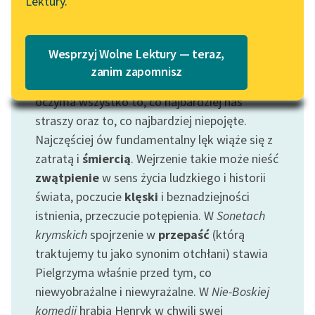
Lektury.
Katalog
Blog
Katalog w formacie PDF
Wesprzyj Wolne Lektury — teraz,
Motyw: Otchłań
Lektury szkolne i klasyka
zanim zapomnisz
Spojrzenie w otchłań stawia nam przed
literatury do słuchania dla
oczyma wszystko to, co najbardziej nas
uczennic i uczniów z
straszy oraz to, co najbardziej niepojęte.
niepełnosprawnościami
Najczęściej ów fundamentalny lęk wiąże się z
E-kolekcja lektur
zatratą i
śmiercią
. Wejrzenie takie może nieść
szkolnych i literatury do
zwątpienie
w sens życia ludzkiego i historii
słuchania dla uczennic i
świata, poczucie
klęski
i beznadziejności
uczniów z
istnienia, przeczucie potępienia. W
Sonetach
niepełnosprawnościami
krymskich
spojrzenie w
przepaść
(którą
Feministyczne inspiracje.
traktujemy tu jako synonim otchłani) stawia
Popularyzacja
Pielgrzyma właśnie przed tym, co
skandynawskiej literatury
niewyobrażalne i niewyrażalne. W
Nie-Boskiej
feministycznej
komedii
hrabia Henryk w chwili swej