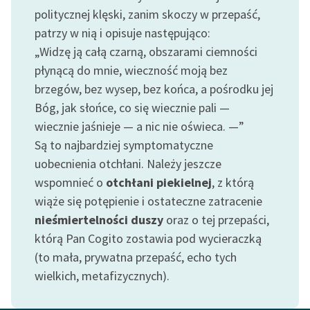
Ręce pełne poezji
politycznej klęski, zanim skoczy w przepaść,
patrzy w nią i opisuje następująco:
Kolekcje edukacyjne
„Widzę ją całą czarną, obszarami ciemności
twórców przechodzących
do domeny publicznej,
płynącą do mnie, wieczność moją bez
lektur szkolnych oraz
brzegów, bez wysep, bez końca, a pośrodku jej
Starego Testamentu
Bóg, jak słońce, co się wiecznie pali —
wiecznie jaśnieje — a nic nie oświeca. —”
Odkurzamy bohaterów
Są to najbardziej symptomatyczne
Szkoła Poezji Wolnych
uobecnienia otchłani. Należy jeszcze
Lektur
wspomnieć o
otchłani piekielnej
, z którą
wiąże się potępienie i ostateczne zatracenie
O nas
nieśmiertelności
duszy
oraz o tej przepaści,
Kontakt
którą Pan Cogito zostawia pod wycieraczką
(to mała, prywatna przepaść, echo tych
O projekcie
wielkich, metafizycznych).
Zespół