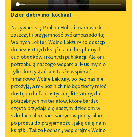
Katalog DAISY
Zgłoś brak utworu
Podkasty o książkach
Dzień dobry moi kochani.
Aktualności
Narzędzia
Nazywam się Paulina Holtz i mam wielki
Bolesław Leśmian
zaszczyt i przyjemność być ambasadorką
„Prokurator Alicja Horn”
Mapa Wolnych Lektur
Nieznana podróż
Wolnych Lektur. Wolne Lektury to dostęp
do słuchania
do bezpłatnych książek, do bezpłatnych
Sindbada Żeglarza
Leśmianator
audiobooków i różnych publikacji. Ale oni
Byliśmy częścią AI Impact
potrzebują naszego wsparcia. Musimy nie
Przewodnik dla piszących i
Gdziekolwiek spojrzę
Lab
tylko korzystać, ale także wspierać
czytających
— tam lądów
finansowo Wolne Lektury, bo bez nas nie
Zapraszamy na spotkanie
zniknięcie,
przeżyją, a my bez nich nie będziemy mieć
online z tłumaczkami
I, zda się, otchłań,
dostępu do fantastycznej literatury, do
literatury skandynawskiej
API
spodem zaczajona,
potrzebnych materiałów, które bardzo
Spotkanie z Katarzyną
OAI-PMH
Widzi, że płynę i...
często przydają się naszym dzieciom w
Tunkiel w Oslo
szkołach albo nam samym w pracy, albo
Widget Wolnych Lektur
Czytaj więcej
po prostu do przyjemności, jaką dają nam
102. lata temu zmarł
książki. Także kochani, wspierajmy Wolne
Przypisy
Joseph Conrad