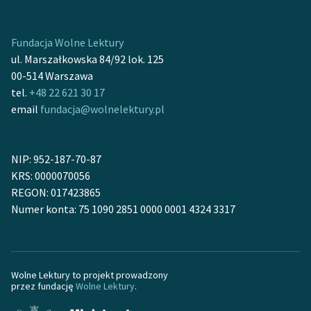
Zasady wykorzystania
Fundacja Wolne Lektury
Wolnych Lektur
ul. Marszałkowska 84/92 lok. 125
Logotypy
00-514 Warszawa
tel.
+48 22 621 30 17
Materiały promocyjne
email
fundacja@wolnelektury.pl
Polityka prywatności
Regulamin biblioteki
NIP: 952-187-70-87
KRS: 0000070056
Dane fundacji i
REGON: 017423865
sprawozdania finansowe
Numer konta: 75 1090 2851 0000 0001 4324 3317
Regulamin darowizn
Informacja o treściach
wrażliwych
Wolne Lektury to projekt prowadzony
przez fundację
Wolne Lektury
.
Deklaracja dostępności