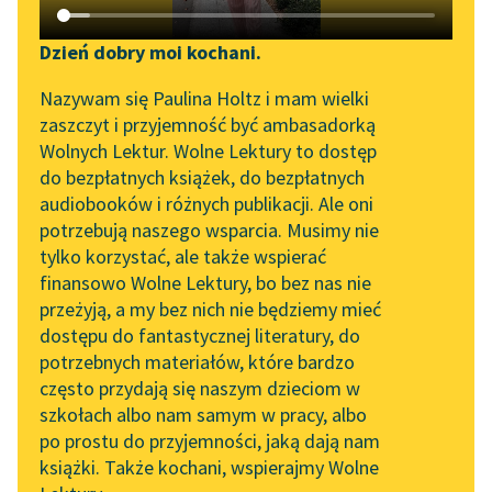
Katalog DAISY
Zgłoś brak utworu
Podkasty o książkach
Dzień dobry moi kochani.
Aktualności
Narzędzia
Nazywam się Paulina Holtz i mam wielki
Bolesław Leśmian
zaszczyt i przyjemność być ambasadorką
„Prokurator Alicja Horn”
Mapa Wolnych Lektur
Nieznana podróż
Wolnych Lektur. Wolne Lektury to dostęp
do słuchania
do bezpłatnych książek, do bezpłatnych
Sindbada Żeglarza
Leśmianator
audiobooków i różnych publikacji. Ale oni
Byliśmy częścią AI Impact
potrzebują naszego wsparcia. Musimy nie
Przewodnik dla piszących i
Gdy, biegnącemu w
Lab
tylko korzystać, ale także wspierać
czytających
świateł gmatwaninie,
finansowo Wolne Lektury, bo bez nas nie
Zapraszamy na spotkanie
Już się pół nieba
przeżyją, a my bez nich nie będziemy mieć
online z tłumaczkami
nagromadzi w oku,
dostępu do fantastycznej literatury, do
literatury skandynawskiej
API
To mu z...
potrzebnych materiałów, które bardzo
Spotkanie z Katarzyną
OAI-PMH
często przydają się naszym dzieciom w
Czytaj więcej
Tunkiel w Oslo
szkołach albo nam samym w pracy, albo
Widget Wolnych Lektur
po prostu do przyjemności, jaką dają nam
102. lata temu zmarł
książki. Także kochani, wspierajmy Wolne
Przypisy
Joseph Conrad