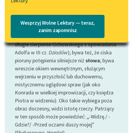
Lektury.
Katalog
Blog
Motyw: Oko
Katalog w formacie PDF
Wesprzyj Wolne Lektury — teraz,
Oko bywa lustrem (czy: oknem)
duszy
, w nim
Lektury szkolne i klasyka
zanim zapomnisz
zapisują się przeżycia człowieka (takie jak np.
literatury do słuchania dla
uczennic i uczniów z
długie cierpienie Cichowskiego z opowiadania
niepełnosprawnościami
Adolfa w III cz.
Dziadów
); bywa też, że ciska
pioruny potępienia silniejsze niż
słowa
; bywa
E-kolekcja lektur
wreszcie okiem wewnętrznym, służącym
szkolnych i literatury do
wejrzeniu w przyszłość lub duchowemu,
słuchania dla uczennic i
uczniów z
mistycznemu oglądowi spraw (jak oko
niepełnosprawnościami
Konrada w wielkiej improwizacji, czy księdza
Piotra w widzeniu). Oko takie wybiega poza
Feministyczne inspiracje.
obraz doczesny, widzi istotę rzeczy. Patrzący
Popularyzacja
w ten sposób może powiedzieć: ,,-Widzę./ -
skandynawskiej literatury
Gdzie?/ -Przed oczami duszy mojej"
feministycznej
(Shakespeare,
Hamlet
).