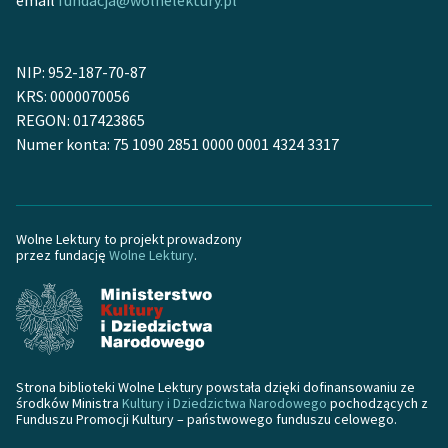
email
fundacja@wolnelektury.pl
Zasady wykorzystania
Wolnych Lektur
NIP: 952-187-70-87
KRS: 0000070056
Logotypy
REGON: 017423865
Numer konta: 75 1090 2851 0000 0001 4324 3317
Materiały promocyjne
Polityka prywatności
Regulamin biblioteki
Wolne Lektury to projekt prowadzony
przez fundację
Wolne Lektury
.
Dane fundacji i
sprawozdania finansowe
Regulamin darowizn
Informacja o treściach
Strona biblioteki Wolne Lektury powstała dzięki dofinansowaniu ze
wrażliwych
środków Ministra
Kultury i Dziedzictwa Narodowego
pochodzących z
Funduszu Promocji Kultury – państwowego funduszu celowego.
Deklaracja dostępności