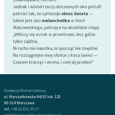
Ręce pełne poezji
Jednak i wśród rzeczy doczesnych oko potrafi
Kolekcje edukacyjne
patrzeć tak, że syntezuje
obraz świata
—
twórców przechodzących
takim jest oko
melancholika
w
Marii
do domeny publicznej,
Malczewskiego, patrzące na ukraińskie stepy:
lektur szkolnych oraz
,,Włóczy się wzrok w przestrzeni, lecz gdzie
Starego Testamentu
tylko zajdzie,
Ni ruchu nie napotka, ni spocząć nie znajdzie.
Odkurzamy bohaterów
Na rozciągnięte niwy słońce z kosa świeci —
Szkoła Poezji Wolnych
Czasem kracząc i wrona, i cień jej przeleci"
Lektur
O nas
Kontakt
Fundacja Wolne Lektury
O projekcie
ul. Marszałkowska 84/92 lok. 125
00-514 Warszawa
Zespół
tel.
+48 22 621 30 17