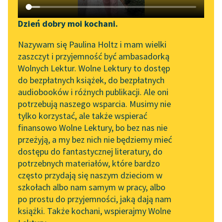
Katalog DAISY
Zgłoś brak utworu
Andrzej Niemojewski
Podkasty o książkach
Dzień dobry moi kochani.
Branka
Aktualności
Narzędzia
Nazywam się Paulina Holtz i mam wielki
zaszczyt i przyjemność być ambasadorką
Tam blask widny przez
Zapraszamy na spotkanie
Mapa Wolnych Lektur
Wolnych Lektur. Wolne Lektury to dostęp
opary,
online z tłumaczkami
do bezpłatnych książek, do bezpłatnych
W oknach dworku
Leśmianator
literatury skandynawskiej
audiobooków i różnych publikacji. Ale oni
światło mruga,
potrzebują naszego wsparcia. Musimy nie
Przewodnik dla piszących i
Spotkanie z Katarzyną
Gdzie pan mieszka,
tylko korzystać, ale także wspierać
czytających
Tunkiel w Oslo
siwy, stary...
finansowo Wolne Lektury, bo bez nas nie
przeżyją, a my bez nich nie będziemy mieć
Wolne Lektury na 32.
Czytaj więcej
dostępu do fantastycznej literatury, do
Pol’and’Rock Festivalu
API
potrzebnych materiałów, które bardzo
„Kochanek Lady
OAI-PMH
często przydają się naszym dzieciom w
Chatterley” do słuchania
szkołach albo nam samym w pracy, albo
Widget Wolnych Lektur
na Wolnych Lekturach
po prostu do przyjemności, jaką dają nam
książki. Także kochani, wspierajmy Wolne
Przypisy
Motyw: Niewola
Nowy audiobook –