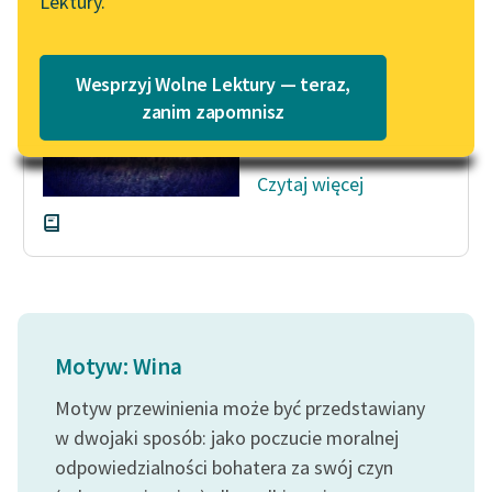
Lektury.
Gdzie ów czas, który
Katalog
Blog
płynął, nim wszystko
Katalog w formacie PDF
się stało?
Wesprzyj Wolne Lektury — teraz,
Trzebaż było aż takiej
Lektury szkolne i klasyka
zanim zapomnisz
miłości i...
literatury do słuchania dla
uczennic i uczniów z
Czytaj więcej
niepełnosprawnościami
E-kolekcja lektur
szkolnych i literatury do
słuchania dla uczennic i
uczniów z
niepełnosprawnościami
Motyw: Wina
Feministyczne inspiracje.
Motyw przewinienia może być przedstawiany
Popularyzacja
skandynawskiej literatury
w dwojaki sposób: jako poczucie moralnej
feministycznej
odpowiedzialności bohatera za swój czyn