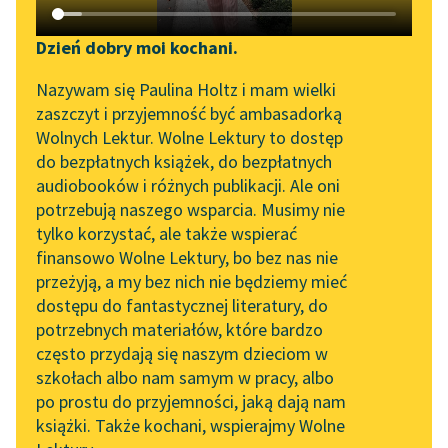
Katalog DAISY
Zgłoś brak utworu
Bolesław Leśmian
Podkasty o książkach
Dzień dobry moi kochani.
Dżananda
Aktualności
Narzędzia
Nazywam się Paulina Holtz i mam wielki
zaszczyt i przyjemność być ambasadorką
Gdzie ów czas, który
„Prokurator Alicja Horn”
Mapa Wolnych Lektur
Wolnych Lektur. Wolne Lektury to dostęp
płynął, nim wszystko
do słuchania
do bezpłatnych książek, do bezpłatnych
się stało?
Leśmianator
audiobooków i różnych publikacji. Ale oni
Trzebaż było aż takiej
Byliśmy częścią AI Impact
potrzebują naszego wsparcia. Musimy nie
Przewodnik dla piszących i
Lab
miłości i...
tylko korzystać, ale także wspierać
czytających
finansowo Wolne Lektury, bo bez nas nie
Zapraszamy na spotkanie
Czytaj więcej
przeżyją, a my bez nich nie będziemy mieć
online z tłumaczkami
dostępu do fantastycznej literatury, do
literatury skandynawskiej
API
potrzebnych materiałów, które bardzo
Spotkanie z Katarzyną
OAI-PMH
często przydają się naszym dzieciom w
Tunkiel w Oslo
szkołach albo nam samym w pracy, albo
Bolesław Leśmian
Widget Wolnych Lektur
po prostu do przyjemności, jaką dają nam
Dżananda
102. lata temu zmarł
książki. Także kochani, wspierajmy Wolne
Przypisy
Joseph Conrad