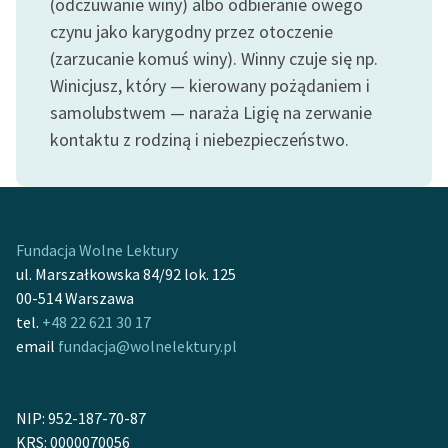
(odczuwanie winy) albo odbieranie owego
Ręce pełne poezji
czynu jako karygodny przez otoczenie
Kolekcje edukacyjne
(zarzucanie komuś winy). Winny czuje się np.
twórców przechodzących
Winicjusz, który — kierowany pożądaniem i
do domeny publicznej,
samolubstwem — naraża Ligię na zerwanie
lektur szkolnych oraz
kontaktu z rodziną i niebezpieczeństwo.
Starego Testamentu
Odkurzamy bohaterów
Szkoła Poezji Wolnych
Fundacja Wolne Lektury
Lektur
ul. Marszałkowska 84/92 lok. 125
O nas
00-514 Warszawa
tel.
+48 22 621 30 17
Kontakt
email
fundacja@wolnelektury.pl
O projekcie
Zespół
NIP: 952-187-70-87
KRS: 0000070056