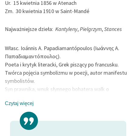
Ur.
15 kwietnia 1856 w Atenach
feministycznej
Zm.
30 kwietnia 1910 w Saint-Mandé
Ręce pełne poezji
Najważniejsze dzieła:
Kantyleny
,
Pielgrzym
,
Stances
Kolekcje edukacyjne
twórców przechodzących
do domeny publicznej,
Własc. Ioánnis A. Papadiamantópoulos (Ιωάννης Α.
lektur szkolnych oraz
Παπαδιαμαντόπουλος).
Starego Testamentu
Poeta i krytyk literacki, Grek piszący po francusku.
Odkurzamy bohaterów
Twórca pojęcia symbolizmu w poezji, autor manifestu
symbolistów.
Szkoła Poezji Wolnych
Syn prawnika, wnuk słynnego bohatera walk o
Lektur
niepodległość Grecji, wychowany w Atenach. Studiował
O nas
Czytaj więcej
prawo na Sorbonie w Paryżu, gdzie szybko stał się
ważną postacią cyganerii artystycznej. Jego poezja
Kontakt
wyraża nastroje dekadenckie, utwory debiutanckie
O projekcie
pozostają pod wpływem twórczości Baudelaire'a i