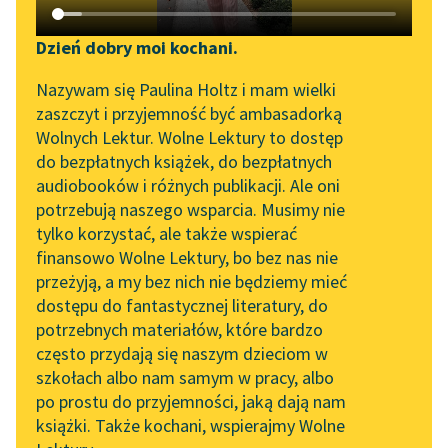
Katalog DAISY
Zgłoś brak utworu
Podkasty o książkach
Dzień dobry moi kochani.
Aktualności
Narzędzia
Nazywam się Paulina Holtz i mam wielki
zaszczyt i przyjemność być ambasadorką
Zapraszamy na spotkanie
Mapa Wolnych Lektur
Wolnych Lektur. Wolne Lektury to dostęp
online z tłumaczkami
do bezpłatnych książek, do bezpłatnych
Leśmianator
literatury skandynawskiej
audiobooków i różnych publikacji. Ale oni
pobierz książkę
potrzebują naszego wsparcia. Musimy nie
Przewodnik dla piszących i
Spotkanie z Katarzyną
tylko korzystać, ale także wspierać
czytających
Tunkiel w Oslo
finansowo Wolne Lektury, bo bez nas nie
czytaj online
przeżyją, a my bez nich nie będziemy mieć
Wolne Lektury na 32.
dostępu do fantastycznej literatury, do
Pol’and’Rock Festivalu
API
potrzebnych materiałów, które bardzo
Epoka:
Romantyzm
„Kochanek Lady
OAI-PMH
często przydają się naszym dzieciom w
Rodzaj:
Liryka
Chatterley” do słuchania
szkołach albo nam samym w pracy, albo
Widget Wolnych Lektur
Gatunek:
Wiersz
na Wolnych Lekturach
po prostu do przyjemności, jaką dają nam
książki. Także kochani, wspierajmy Wolne
Przypisy
Nowy audiobook –