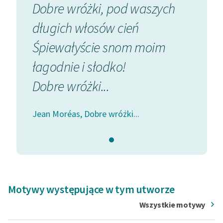
Verlaine'a.
Dobre wróżki, pod waszych
Zespół
długich włosów cień
Śpiewałyście snom moim
Zasady wykorzystania
Wolnych Lektur
łagodnie i słodko!
Logotypy
Dobre wróżki...
Materiały promocyjne
Jean Moréas, Dobre wróżki...
Polityka prywatności
Regulamin biblioteki
Dane fundacji i
sprawozdania finansowe
Regulamin darowizn
Motywy występujące w tym utworze
Wszystkie motywy
Informacja o treściach
wrażliwych