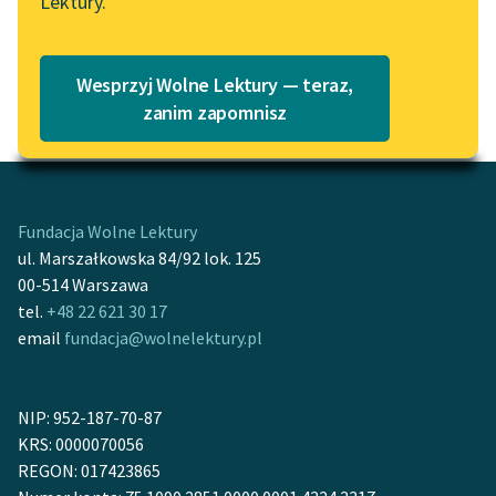
Lektury.
Katalog
Blog
Motyw: Zabobony
Katalog w formacie PDF
Pod tym hasłem zbieramy rodzaj
wierzeń
, dla
Wesprzyj Wolne Lektury — teraz,
których trudno żywić jakikolwiek szacunek.
Lektury szkolne i klasyka
zanim zapomnisz
literatury do słuchania dla
uczennic i uczniów z
niepełnosprawnościami
Fundacja Wolne Lektury
E-kolekcja lektur
ul. Marszałkowska 84/92 lok. 125
szkolnych i literatury do
00-514 Warszawa
słuchania dla uczennic i
tel.
+48 22 621 30 17
uczniów z
email
fundacja@wolnelektury.pl
niepełnosprawnościami
Feministyczne inspiracje.
Popularyzacja
NIP: 952-187-70-87
skandynawskiej literatury
KRS: 0000070056
feministycznej
REGON: 017423865