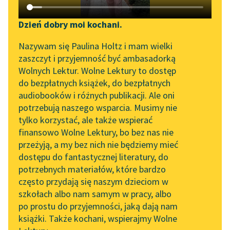
Katalog DAISY
Zgłoś brak utworu
Podkasty o książkach
Dzień dobry moi kochani.
Aktualności
Narzędzia
John Stuart Mill
Nazywam się Paulina Holtz i mam wielki
Poddaństwo
zaszczyt i przyjemność być ambasadorką
„Prokurator Alicja Horn”
Mapa Wolnych Lektur
Wolnych Lektur. Wolne Lektury to dostęp
kobiet
do słuchania
do bezpłatnych książek, do bezpłatnych
Leśmianator
audiobooków i różnych publikacji. Ale oni
Umysły większej liczby
Byliśmy częścią AI Impact
potrzebują naszego wsparcia. Musimy nie
Przewodnik dla piszących i
ludzi potrzebują lepszej
Lab
tylko korzystać, ale także wspierać
czytających
uprawy niż ta, jaką
finansowo Wolne Lektury, bo bez nas nie
Zapraszamy na spotkanie
otrzymują, aby można
przeżyją, a my bez nich nie będziemy mieć
online z tłumaczkami
żądać od...
dostępu do fantastycznej literatury, do
literatury skandynawskiej
API
potrzebnych materiałów, które bardzo
Czytaj więcej
Spotkanie z Katarzyną
OAI-PMH
często przydają się naszym dzieciom w
Tunkiel w Oslo
szkołach albo nam samym w pracy, albo
Widget Wolnych Lektur
po prostu do przyjemności, jaką dają nam
102. lata temu zmarł
książki. Także kochani, wspierajmy Wolne
Przypisy
Joseph Conrad