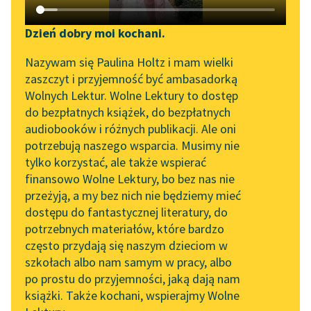
Katalog DAISY
Zgłoś brak utworu
John Stuart Mill
Podkasty o książkach
Dzień dobry moi kochani.
Poddaństwo
Aktualności
Narzędzia
Nazywam się Paulina Holtz i mam wielki
kobiet
zaszczyt i przyjemność być ambasadorką
Zapraszamy na spotkanie
Mapa Wolnych Lektur
Wolnych Lektur. Wolne Lektury to dostęp
Mimo wzajemnego
online z tłumaczkami
do bezpłatnych książek, do bezpłatnych
przywiązania, jakie
Leśmianator
literatury skandynawskiej
audiobooków i różnych publikacji. Ale oni
łączy ojca z synem,
potrzebują naszego wsparcia. Musimy nie
Przewodnik dla piszących i
Spotkanie z Katarzyną
zdarza się często, że
tylko korzystać, ale także wspierać
czytających
Tunkiel w Oslo
ojciec nie zna...
finansowo Wolne Lektury, bo bez nas nie
przeżyją, a my bez nich nie będziemy mieć
Wolne Lektury na 32.
Czytaj więcej
dostępu do fantastycznej literatury, do
Pol’and’Rock Festivalu
API
potrzebnych materiałów, które bardzo
„Kochanek Lady
OAI-PMH
często przydają się naszym dzieciom w
Chatterley” do słuchania
szkołach albo nam samym w pracy, albo
Widget Wolnych Lektur
na Wolnych Lekturach
po prostu do przyjemności, jaką dają nam
książki. Także kochani, wspierajmy Wolne
Przypisy
Motyw: Syn
Nowy audiobook –