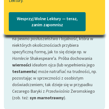
Lektury.
„Marzenie o Oriencie”
Katalog
Bycie synem oznacza wypełnianie pewnej roli
Sophie Elkan
społecznej, z którą wiążą się określone
Katalog w formacie PDF
Blog
Wesprzyj Wolne Lektury — teraz,
obowiązki — przede wszystkim wobec
zanim zapomnisz
rodziców sprawujących
opiekę
nad
dzieckiem
. Do obowiązków tych zaliczają się
Lektury szkolne i klasyka
na pewno posłuszeństwo i lojalność, która w
literatury do słuchania dla
niektórych okolicznościach przybiera
uczennic i uczniów z
specyficzną formę, jak to się dzieje np. w
niepełnosprawnościami
Hamlecie
Shakespeare’a. Próba dochowania
E-kolekcja lektur
wierności
ideałom ojca (lub wypełnienia jego
szkolnych i literatury do
testamentu
) może natrafiać na trudności, np.
słuchania dla uczennic i
pozostając w sprzeczności z osobistym
uczniów z
doświadczeniem; tak dzieje się w przypadku
niepełnosprawnościami
Cezarego Baryki z
Przedwiośnia
Żeromskiego
Feministyczne inspiracje.
(zob. też:
syn marnotrawny
).
Popularyzacja
skandynawskiej literatury