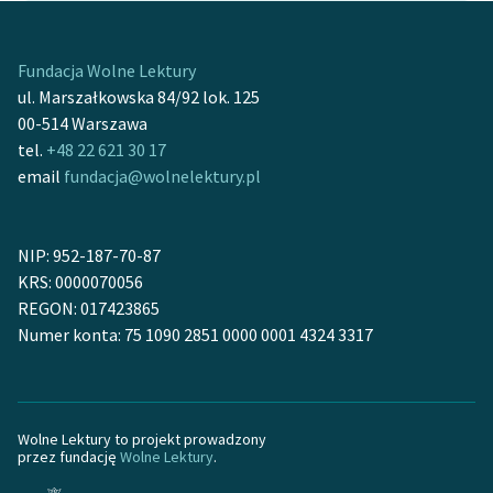
feministycznej
Ręce pełne poezji
Fundacja Wolne Lektury
ul. Marszałkowska 84/92 lok. 125
Kolekcje edukacyjne
00-514 Warszawa
twórców przechodzących
tel.
+48 22 621 30 17
do domeny publicznej,
email
fundacja@wolnelektury.pl
lektur szkolnych oraz
Starego Testamentu
NIP: 952-187-70-87
Odkurzamy bohaterów
KRS: 0000070056
Szkoła Poezji Wolnych
REGON: 017423865
Lektur
Numer konta: 75 1090 2851 0000 0001 4324 3317
O nas
Kontakt
Wolne Lektury to projekt prowadzony
przez fundację
Wolne Lektury
.
O projekcie