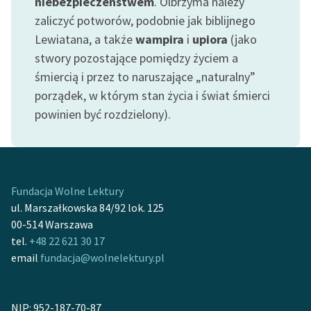
niebezpieczeństwem
. Olbrzyma należy
Ręce pełne poezji
zaliczyć potworów, podobnie jak biblijnego
Kolekcje edukacyjne
Lewiatana, a także
wampira
i
upiora
(jako
twórców przechodzących
stwory pozostające pomiędzy życiem a
do domeny publicznej,
śmiercią i przez to naruszające „naturalny”
lektur szkolnych oraz
porządek, w którym stan życia i świat śmierci
Starego Testamentu
powinien być rozdzielony).
Odkurzamy bohaterów
Szkoła Poezji Wolnych
Lektur
Fundacja Wolne Lektury
O nas
ul. Marszałkowska 84/92 lok. 125
00-514 Warszawa
Kontakt
tel.
+48 22 621 30 17
email
fundacja@wolnelektury.pl
O projekcie
Zespół
NIP: 952-187-70-87