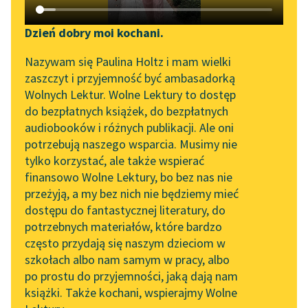
Katalog DAISY
Zgłoś brak utworu
John Stuart Mill
Podkasty o książkach
Dzień dobry moi kochani.
Poddaństwo
Aktualności
Narzędzia
Nazywam się Paulina Holtz i mam wielki
kobiet
zaszczyt i przyjemność być ambasadorką
„Prokurator Alicja Horn”
Mapa Wolnych Lektur
Wolnych Lektur. Wolne Lektury to dostęp
W tyranii domowej, tak
do słuchania
do bezpłatnych książek, do bezpłatnych
jak w politycznej,
Leśmianator
audiobooków i różnych publikacji. Ale oni
Byliśmy częścią AI Impact
potwory świadczą o
potrzebują naszego wsparcia. Musimy nie
Przewodnik dla piszących i
Lab
wartości instytucji.
tylko korzystać, ale także wspierać
czytających
Przez nich
finansowo Wolne Lektury, bo bez nas nie
Zapraszamy na spotkanie
dowiadujemy...
przeżyją, a my bez nich nie będziemy mieć
online z tłumaczkami
dostępu do fantastycznej literatury, do
literatury skandynawskiej
API
Czytaj więcej
potrzebnych materiałów, które bardzo
Spotkanie z Katarzyną
OAI-PMH
często przydają się naszym dzieciom w
Tunkiel w Oslo
szkołach albo nam samym w pracy, albo
Widget Wolnych Lektur
po prostu do przyjemności, jaką dają nam
102. lata temu zmarł
książki. Także kochani, wspierajmy Wolne
Przypisy
Joseph Conrad