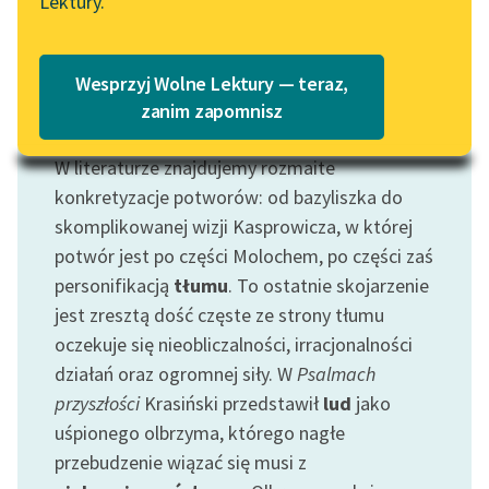
Lektury.
Motyw: Potwór
Katalog
Blog
Potwór to uosobione
wynaturzenie
; dlatego
Katalog w formacie PDF
też podstawowym znaczeniem, jakie niesie ze
Wesprzyj Wolne Lektury — teraz,
sobą fakt jego pojawienia się jest naruszenie
Lektury szkolne i klasyka
zanim zapomnisz
literatury do słuchania dla
istniejącego (a więc „naturalnego”) porządku.
uczennic i uczniów z
W literaturze znajdujemy rozmaite
niepełnosprawnościami
konkretyzacje potworów: od bazyliszka do
skomplikowanej wizji Kasprowicza, w której
E-kolekcja lektur
potwór jest po części Molochem, po części zaś
szkolnych i literatury do
słuchania dla uczennic i
personifikacją
tłumu
. To ostatnie skojarzenie
uczniów z
jest zresztą dość częste ze strony tłumu
niepełnosprawnościami
oczekuje się nieobliczalności, irracjonalności
działań oraz ogromnej siły. W
Psalmach
Feministyczne inspiracje.
przyszłości
Krasiński przedstawił
lud
jako
Popularyzacja
skandynawskiej literatury
uśpionego olbrzyma, którego nagłe
feministycznej
przebudzenie wiązać się musi z