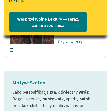
Lektury.
Mój duch łańcuchem
Katalog
Blog
skuty do ziemi
Katalog w formacie PDF
zwisa się w przepaść
Wesprzyj Wolne Lektury — teraz,
piekielnych łon,
Lektury szkolne i klasyka
zanim zapomnisz
a kiedy targnie...
literatury do słuchania dla
uczennic i uczniów z
Czytaj więcej
niepełnosprawnościami
E-kolekcja lektur
szkolnych i literatury do
słuchania dla uczennic i
uczniów z
niepełnosprawnościami
Motyw: Szatan
Feministyczne inspiracje.
Jako personifikacja
zła
, odwieczny
wróg
Popularyzacja
skandynawskiej literatury
Boga i pierwszy
buntownik
, upadły
anioł
feministycznej
oraz
kusiciel
— ta symboliczna postać