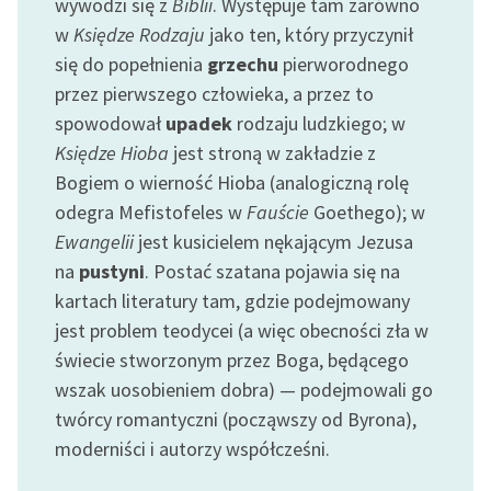
wywodzi się z
Biblii
. Występuje tam zarówno
Ręce pełne poezji
w
Księdze Rodzaju
jako ten, który przyczynił
Kolekcje edukacyjne
się do popełnienia
grzechu
pierworodnego
twórców przechodzących
przez pierwszego człowieka, a przez to
do domeny publicznej,
spowodował
upadek
rodzaju ludzkiego; w
lektur szkolnych oraz
Księdze Hioba
jest stroną w zakładzie z
Starego Testamentu
Bogiem o wierność Hioba (analogiczną rolę
Odkurzamy bohaterów
odegra Mefistofeles w
Fauście
Goethego); w
Ewangelii
jest kusicielem nękającym Jezusa
Szkoła Poezji Wolnych
na
pustyni
. Postać szatana pojawia się na
Lektur
kartach literatury tam, gdzie podejmowany
O nas
jest problem teodycei (a więc obecności zła w
świecie stworzonym przez Boga, będącego
Kontakt
wszak uosobieniem dobra) — podejmowali go
O projekcie
twórcy romantyczni (począwszy od Byrona),
moderniści i autorzy współcześni.
Zespół