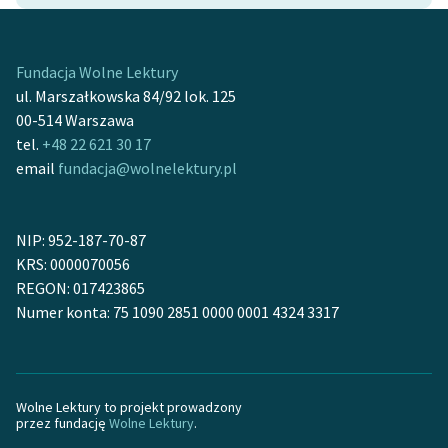
Zasady wykorzystania
Wolnych Lektur
Fundacja Wolne Lektury
ul. Marszałkowska 84/92 lok. 125
Logotypy
00-514 Warszawa
tel.
+48 22 621 30 17
Materiały promocyjne
email
fundacja@wolnelektury.pl
Polityka prywatności
Regulamin biblioteki
NIP: 952-187-70-87
KRS: 0000070056
Dane fundacji i
REGON: 017423865
sprawozdania finansowe
Numer konta: 75 1090 2851 0000 0001 4324 3317
Regulamin darowizn
Informacja o treściach
wrażliwych
Wolne Lektury to projekt prowadzony
przez fundację
Wolne Lektury
.
Deklaracja dostępności